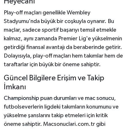
Heyecanı
Play-off maçları genellikle Wembley
Stadyumu'nda büyük bir coşkuyla oynanır. Bu
maçlar, sadece sportif başarıyı temsil etmekle
kalmaz, aynı zamanda Premier Lig'e yükselmenin
getirdiği finansal avantajı da beraberinde getirir.
Dolayısıyla, play-off maçları hem takımlar hem de
taraftarlar için büyük bir öneme sahiptir.
Güncel Bilgilere Erişim ve Takip
İmkanı
Championship puan durumları
ve
mac sonucu
,
futbolseverlerin ligdeki takımların konumunu ve
yükselme şanslarını takip etmeleri için kritik
öneme sahiptir. Macsonuclari.com.tr gibi