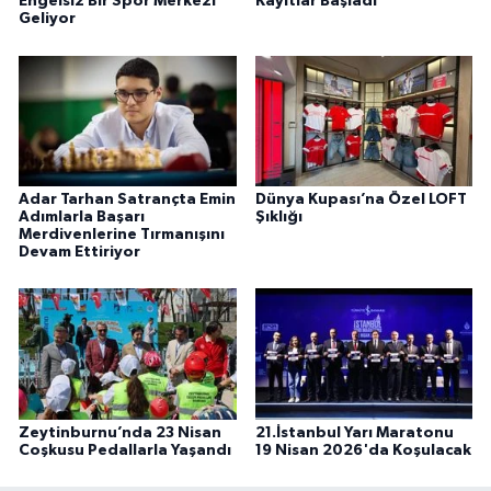
Engelsiz Bir Spor Merkezi
Kayıtlar Başladı
Geliyor
Adar Tarhan Satrançta Emin
Dünya Kupası’na Özel LOFT
Adımlarla Başarı
Şıklığı
Merdivenlerine Tırmanışını
Devam Ettiriyor
Zeytinburnu’nda 23 Nisan
21.İstanbul Yarı Maratonu
Coşkusu Pedallarla Yaşandı
19 Nisan 2026'da Koşulacak