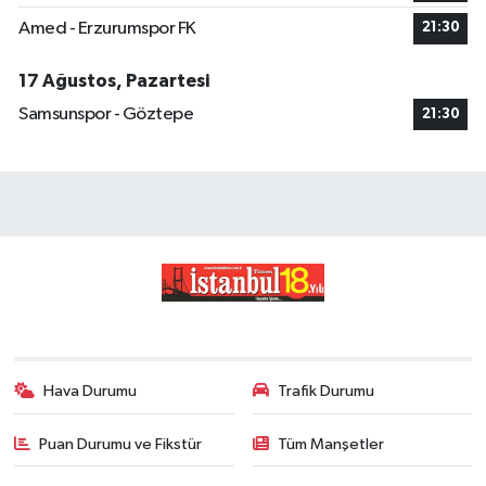
Amed - Erzurumspor FK
21:30
17 Ağustos, Pazartesi
Samsunspor - Göztepe
21:30
Hava Durumu
Trafik Durumu
Puan Durumu ve Fikstür
Tüm Manşetler