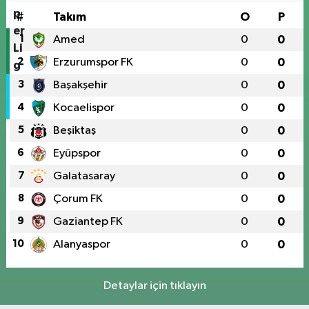
#
Takım
O
P
1
Amed
0
0
2
Erzurumspor FK
0
0
3
Başakşehir
0
0
4
Kocaelispor
0
0
5
Beşiktaş
0
0
6
Eyüpspor
0
0
7
Galatasaray
0
0
8
Çorum FK
0
0
9
Gaziantep FK
0
0
10
Alanyaspor
0
0
Detaylar için tıklayın