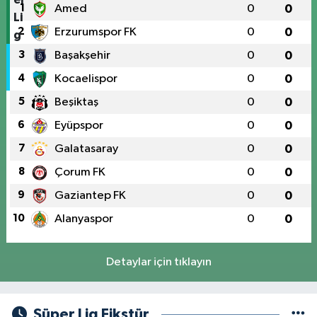
1
Amed
0
0
2
Erzurumspor FK
0
0
3
Başakşehir
0
0
4
Kocaelispor
0
0
5
Beşiktaş
0
0
6
Eyüpspor
0
0
7
Galatasaray
0
0
8
Çorum FK
0
0
9
Gaziantep FK
0
0
10
Alanyaspor
0
0
Detaylar için tıklayın
Süper Lig Fikstür