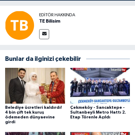
EDITÖR HAKKINDA
TE Bilisim
Bunlar da ilginizi çekebilir
Belediye ücretleri kaldırdı!
Çekmeköy - Sancaktepe -
4 bin çift tek kuruş
Sultanbeyli Metro Hattı 2.
ödemeden dünyaevine
Etap Törenle Açıldı
girdi