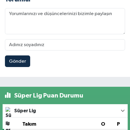
Gönder
Süper Lig Puan Durumu
Süper Lig
#
Takım
O
P