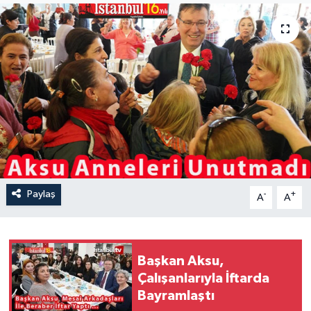
Paylaş
-
+
A
A
Başkan Aksu,
Çalışanlarıyla İftarda
Bayramlaştı