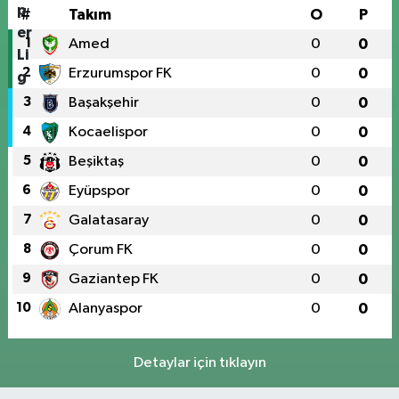
#
Takım
O
P
1
Amed
0
0
2
Erzurumspor FK
0
0
3
Başakşehir
0
0
4
Kocaelispor
0
0
5
Beşiktaş
0
0
6
Eyüpspor
0
0
7
Galatasaray
0
0
8
Çorum FK
0
0
9
Gaziantep FK
0
0
10
Alanyaspor
0
0
Detaylar için tıklayın