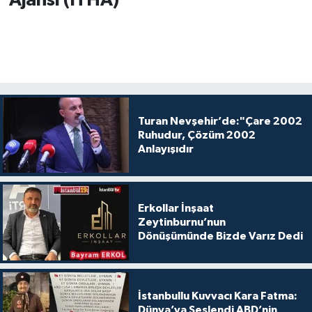
Ajansı (İTHA)
Turan Nevşehir’de:"Çare 2002
Ruhudur, Çözüm 2002
Anlayışıdır
Erkollar İnşaat
Zeytinburnu’nun
Dönüşümünde Bizde Varız Dedi
İstanbullu Kuvvacı Kara Fatma:
Dünya’ya Seslendi ABD’nin