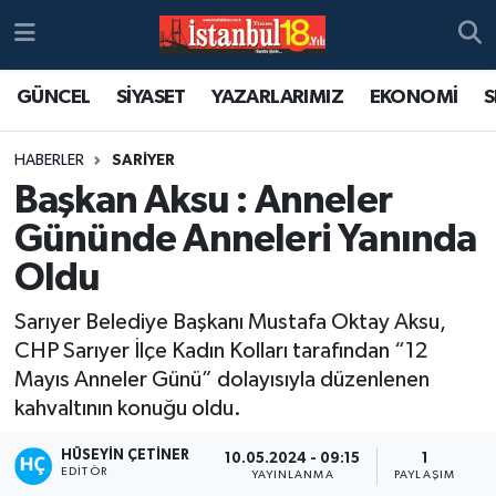
GÜNCEL
SİYASET
YAZARLARIMIZ
EKONOMİ
S
HABERLER
SARİYER
Başkan Aksu : Anneler
Gününde Anneleri Yanında
Oldu
Sarıyer Belediye Başkanı Mustafa Oktay Aksu,
CHP Sarıyer İlçe Kadın Kolları tarafından “12
Mayıs Anneler Günü” dolayısıyla düzenlenen
kahvaltının konuğu oldu.
HÜSEYIN ÇETINER
10.05.2024 - 09:15
1
EDITÖR
YAYINLANMA
PAYLAŞIM