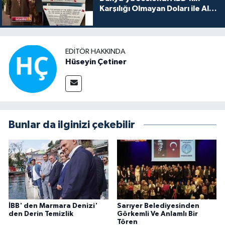
Karşılığı Olmayan Doları ile Alış
Veriş Yapmayın Dedi
EDITÖR HAKKINDA
Hüseyin Çetiner
Bunlar da ilginizi çekebilir
İBB' den Marmara Denizi'
Sarıyer Belediyesinden
den Derin Temizlik
Görkemli Ve Anlamlı Bir
Tören