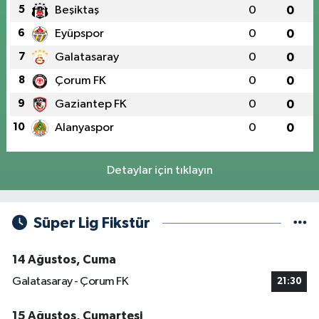
5
Beşiktaş
0
0
6
Eyüpspor
0
0
7
Galatasaray
0
0
8
Çorum FK
0
0
9
Gaziantep FK
0
0
10
Alanyaspor
0
0
Detaylar için tıklayın
Süper Lig Fikstür
14 Ağustos, Cuma
Galatasaray - Çorum FK
21:30
15 Ağustos, Cumartesi