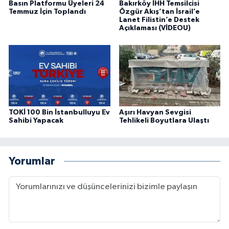
Basın Platformu Üyeleri 24
Bakırköy İHH Temsilcisi
Temmuz İçin Toplandı
Özgür Akış’tan İsrail’e
Lanet Filistin’e Destek
Açıklaması (VİDEOU)
TOKİ 100 Bin İstanbulluyu Ev
Aşırı Havyan Sevgisi
Sahibi Yapacak
Tehlikeli Boyutlara Ulaştı
Yorumlar