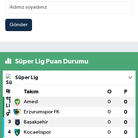
Gönder
Süper Lig Puan Durumu
Süper Lig
#
Takım
O
P
1
Amed
0
0
2
Erzurumspor FK
0
0
3
Başakşehir
0
0
4
Kocaelispor
0
0