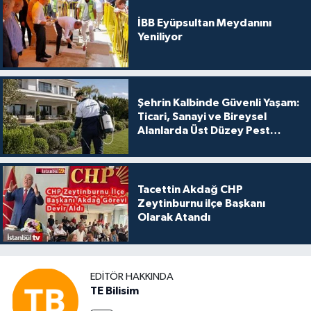
İBB Eyüpsultan Meydanını
Yeniliyor
Şehrin Kalbinde Güvenli Yaşam:
Ticari, Sanayi ve Bireysel
Alanlarda Üst Düzey Pest
Kontrol
Tacettin Akdağ CHP
Zeytinburnu ilçe Başkanı
Olarak Atandı
EDITÖR HAKKINDA
TE Bilisim