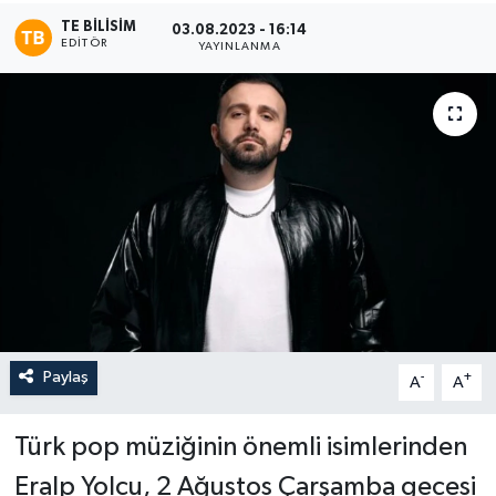
TE BILISIM
03.08.2023 - 16:14
EDITÖR
YAYINLANMA
Paylaş
-
+
A
A
Türk pop müziğinin önemli isimlerinden
Eralp Yolcu, 2 Ağustos Çarşamba gecesi