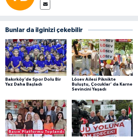
Bunlar da ilginizi çekebilir
Bakırköy’de Spor Dolu Bir
Lösev Ailesi Piknikte
Yaz Daha Başladı
Buluştu, Çocuklar’ da Karne
Sevincini Yaşadı