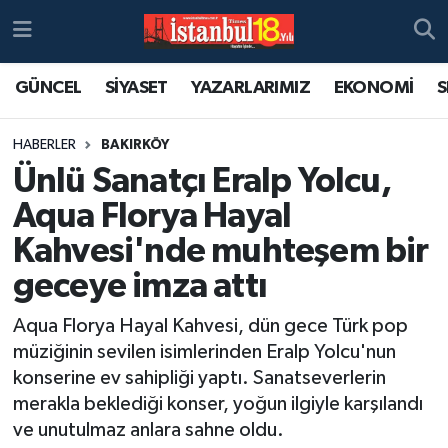
GÜNCEL
SİYASET
YAZARLARIMIZ
EKONOMİ
S
HABERLER
BAKIRKÖY
Ünlü Sanatçı Eralp Yolcu,
Aqua Florya Hayal
Kahvesi'nde muhteşem bir
geceye imza attı
Aqua Florya Hayal Kahvesi, dün gece Türk pop
müziğinin sevilen isimlerinden Eralp Yolcu'nun
konserine ev sahipliği yaptı. Sanatseverlerin
merakla beklediği konser, yoğun ilgiyle karşılandı
ve unutulmaz anlara sahne oldu.