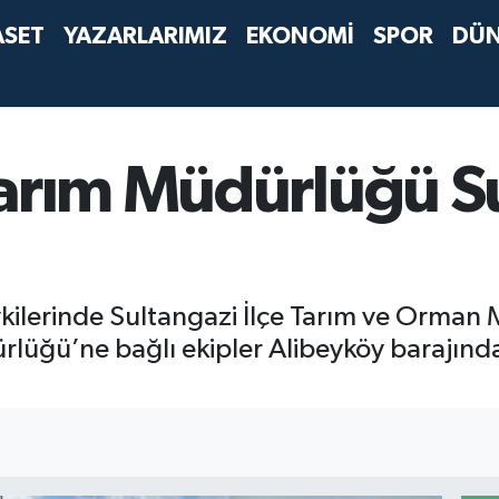
ASET
YAZARLARIMIZ
EKONOMİ
SPOR
DÜ
Tarım Müdürlüğü Su
vkilerinde Sultangazi İlçe Tarım ve Orman 
rlüğü’ne bağlı ekipler Alibeyköy barajında