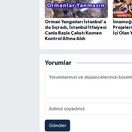
Orman Yangınları İstanbul'a
İmamoğl
da Sıçradı, İstanbul İtfaiyesi
Projeler
Canla Başla Çalıştı Kısmen
İçi Olan 
Kontrol Altına Aldı
Yorumlar
Gönder