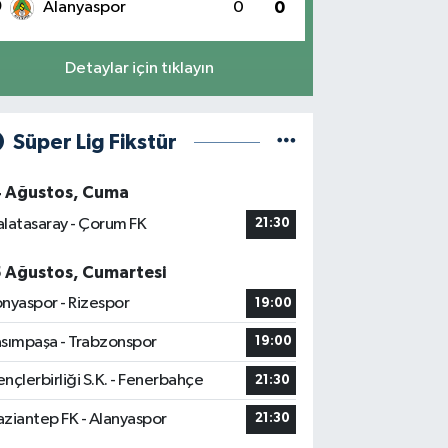
0
Alanyaspor
0
0
Detaylar için tıklayın
Süper Lig Fikstür
4 Ağustos, Cuma
latasaray - Çorum FK
21:30
5 Ağustos, Cumartesi
nyaspor - Rizespor
19:00
sımpaşa - Trabzonspor
19:00
nçlerbirliği S.K. - Fenerbahçe
21:30
ziantep FK - Alanyaspor
21:30