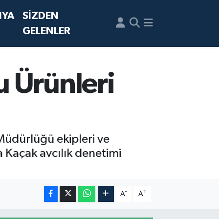
NYA
SİZDEN
GELENLER
 Ürünleri
Müdürlüğü ekipleri ve
 Kaçak avcılık denetimi
-
+
A
A