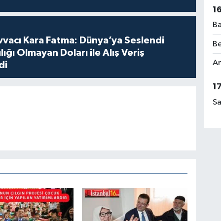
1
Ba
vvacı Kara Fatma: Dünya’ya Seslendi
Be
lığı Olmayan Doları ile Alış Veriş
Am
di
1
Sa