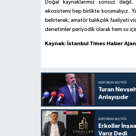
Doğal kaynaklarımız sonsuz değil. İ
ekosistemi hep birlikte korumalıyız. Y
belirterek, amatör balıkçılık faaliyeti
denetimler periyodik olarak hem su i
Kaynak: İstanbul Times Haber Ajan
EDITÖRÜN SEÇTIĞI
Turan Nevşe
Anlayışıdır
EDITÖRÜN SEÇTIĞI
Erkollar İnş
Varız Dedi