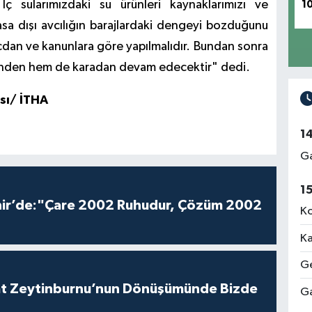
ç sularımızdaki su ürünleri kaynaklarımızı ve
1
asa dışı avcılığın barajlardaki dengeyi bozduğunu
 vicdan ve kanunlara göre yapılmalıdır. Bundan sonra
çinden hem de karadan devam edecektir" dedi.
sı/ İTHA
1
Ga
1
hir’de:"Çare 2002 Ruhudur, Çözüm 2002
Ko
Ka
Ge
aat Zeytinburnu’nun Dönüşümünde Bizde
Ga