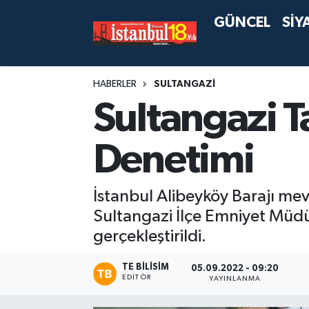
GÜNCEL
SİY
HABERLER
SULTANGAZİ
Sultangazi 
Denetimi
İstanbul Alibeyköy Barajı me
Sultangazi İlçe Emniyet Müdü
gerçekleştirildi.
TE BILISIM
05.09.2022 - 09:20
EDITÖR
YAYINLANMA