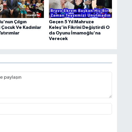
u'nun Çılgın
Geçen 5 Yıl Mahruze
i Çocuk Ve Kadınlar
Keleş’in Fikrini Değiştirdi O
Yatırımlar
da Oyunu İmamoğlu'na
Verecek