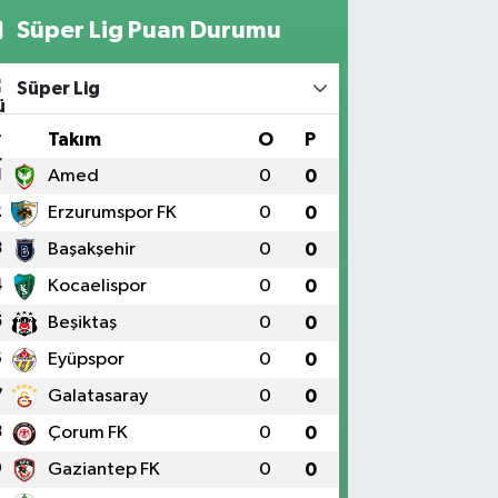
Süper Lig Puan Durumu
Süper Lig
#
Takım
O
P
1
Amed
0
0
2
Erzurumspor FK
0
0
3
Başakşehir
0
0
4
Kocaelispor
0
0
5
Beşiktaş
0
0
6
Eyüpspor
0
0
7
Galatasaray
0
0
8
Çorum FK
0
0
9
Gaziantep FK
0
0