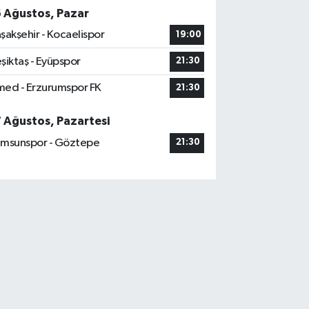
6 Ağustos, Pazar
şakşehir - Kocaelispor
19:00
şiktaş - Eyüpspor
21:30
ed - Erzurumspor FK
21:30
7 Ağustos, Pazartesi
msunspor - Göztepe
21:30