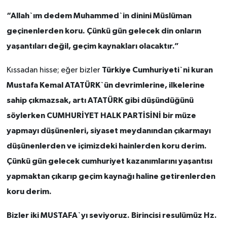
“Allah`ım dedem Muhammed`in dinini Müslüman
geçinenlerden koru. Çünkü gün gelecek din onların
yaşantıları değil, geçim kaynakları olacaktır.”
Türkiye Cumhuriyeti`ni kuran
Kıssadan hisse; eğer bizler
Mustafa Kemal ATATÜRK`ün devrimlerine, ilkelerine
sahip çıkmazsak, artı ATATÜRK gibi düşündüğünü
söylerken CUMHURİYET HALK PARTİSİNİ bir müze
yapmayı düşünenleri, siyaset meydanından çıkarmayı
düşünenlerden ve içimizdeki hainlerden koru derim.
Çünkü gün gelecek cumhuriyet kazanımlarını yaşantısı
yapmaktan çıkarıp geçim kaynağı haline getirenlerden
koru derim.
Bizler iki MUSTAFA`yı seviyoruz. Birincisi resulümüz Hz.