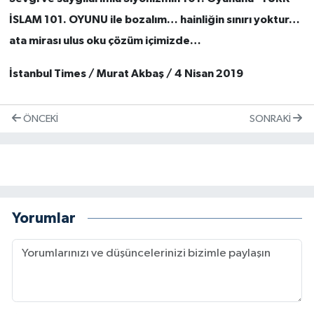
İSLAM 101. OYUNU ile bozalım… hainliğin sınırı yoktur…
ata mirası ulus oku çözüm içimizde…
İstanbul Times / Murat Akbaş / 4 Nisan 2019
ÖNCEKI
SONRAKI
Yorumlar