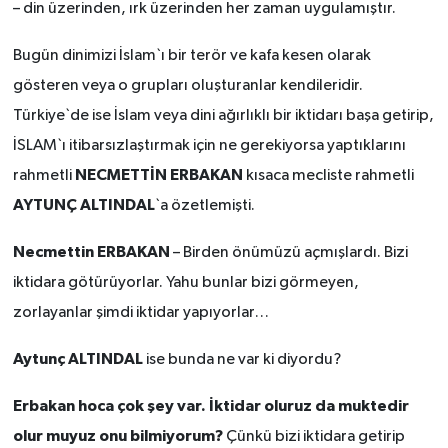
– din üzerinden, ırk üzerinden her zaman uygulamıştır.
Bugün dinimizi İslam`ı bir terör ve kafa kesen olarak
gösteren veya o grupları oluşturanlar kendileridir.
Türkiye`de ise İslam veya dini ağırlıklı bir iktidarı başa getirip,
İSLAM`ı itibarsızlaştırmak için ne gerekiyorsa yaptıklarını
NECMETTİN ERBAKAN
rahmetli
kısaca mecliste rahmetli
AYTUNÇ ALTINDAL
`a özetlemişti.
Necmettin ERBAKAN
– Birden önümüzü açmışlardı. Bizi
iktidara götürüyorlar. Yahu bunlar bizi görmeyen,
zorlayanlar şimdi iktidar yapıyorlar…
Aytunç ALTINDAL
ise bunda ne var ki diyordu?
Erbakan hoca çok şey var. İktidar oluruz da muktedir
olur muyuz onu bilmiyorum?
Çünkü bizi iktidara getirip