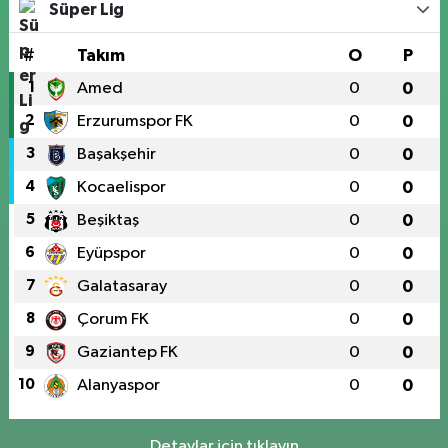
Süper Lig
#
Takım
O
P
1
Amed
0
0
2
Erzurumspor FK
0
0
3
Başakşehir
0
0
4
Kocaelispor
0
0
5
Beşiktaş
0
0
6
Eyüpspor
0
0
7
Galatasaray
0
0
8
Çorum FK
0
0
9
Gaziantep FK
0
0
10
Alanyaspor
0
0
Detaylar için tıklayın