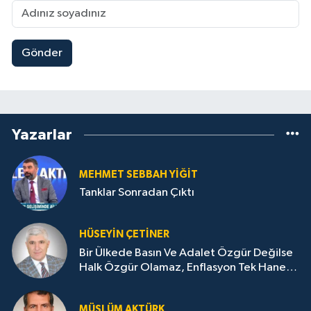
Gönder
Yazarlar
MEHMET SEBBAH YİĞİT
Tanklar Sonradan Çıktı
HÜSEYIN ÇETİNER
Bir Ülkede Basın Ve Adalet Özgür Değilse
Halk Özgür Olamaz, Enflasyon Tek Haneye
Düşemez
MÜSLÜM AKTÜRK