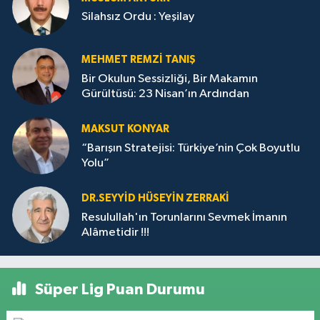
Silahsız Ordu : Yeşilay
MEHMET REMZI TANIŞ
Bir Okulun Sessizliği, Bir Makamın
Gürültüsü: 23 Nisan’ın Ardından
MAKSUT KONYAR
“Barışın Stratejisi: Türkiye’nin Çok Boyutlu
Yolu”
DR.SEYYID HÜSEYIN ZERRAKI
Resulullah'ın Torunlarını Sevmek İmanın
Alâmetidir !!!
Süper Lig Puan Durumu