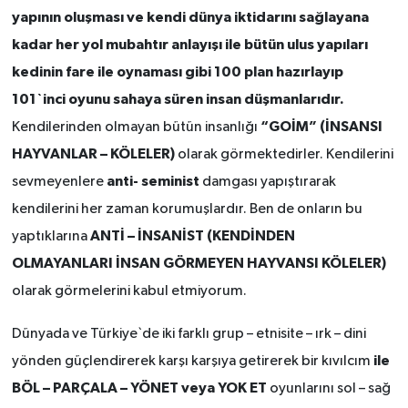
yapının oluşması ve kendi dünya iktidarını sağlayana
kadar her yol mubahtır anlayışı ile bütün ulus yapıları
kedinin fare ile oynaması gibi 100 plan hazırlayıp
101`inci oyunu sahaya süren insan düşmanlarıdır.
“GOİM” (İNSANSI
Kendilerinden olmayan bütün insanlığı
HAYVANLAR – KÖLELER)
olarak görmektedirler. Kendilerini
anti- seminist
sevmeyenlere
damgası yapıştırarak
kendilerini her zaman korumuşlardır. Ben de onların bu
ANTİ – İNSANİST (KENDİNDEN
yaptıklarına
OLMAYANLARI İNSAN GÖRMEYEN HAYVANSI KÖLELER)
olarak görmelerini kabul etmiyorum.
Dünyada ve Türkiye`de iki farklı grup – etnisite – ırk – dini
ile
yönden güçlendirerek karşı karşıya getirerek bir kıvılcım
BÖL – PARÇALA – YÖNET veya YOK ET
oyunlarını sol – sağ