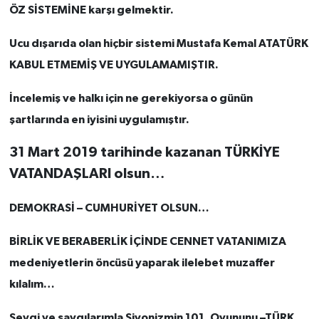
ÖZ SİSTEMİNE karşı gelmektir.
Ucu dışarıda olan hiçbir sistemi Mustafa Kemal ATATÜRK
KABUL ETMEMİŞ VE UYGULAMAMIŞTIR.
İncelemiş ve halkı için ne gerekiyorsa o günün
şartlarında en iyisini uygulamıştır.
31 Mart 2019 tarihinde kazanan TÜRKİYE
VATANDAŞLARI olsun…
DEMOKRASİ – CUMHURİYET OLSUN…
BİRLİK VE BERABERLİK İÇİNDE CENNET VATANIMIZA
medeniyetlerin öncüsü yaparak ilelebet muzaffer
kılalım…
Sevgi ve saygılarımla Siyonizmin 101. Oyununu –TÜRK