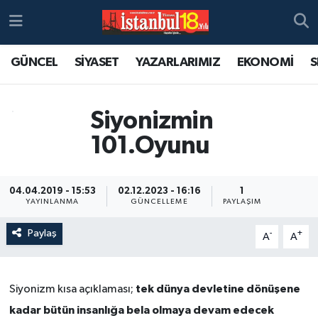
GÜNCEL
SİYASET
YAZARLARIMIZ
EKONOMİ
S
Siyonizmin
101.Oyunu
04.04.2019 - 15:53
02.12.2023 - 16:16
1
YAYINLANMA
GÜNCELLEME
PAYLAŞIM
Paylaş
-
+
A
A
tek dünya devletine dönüşene
Siyonizm kısa açıklaması;
kadar bütün insanlığa bela olmaya devam edecek