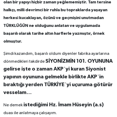
olan bir yapıyı hiçbir zaman yeğlememiştir. Tam tersine
halkçı, milli devrimci bir ruhla bu topraklarda yaşayan
herkesi kucaklayan, özünü ve geçmişini unutmadan
TÜRKLÜĞÜN ne olduğunu anlatan ve uygulamada
başarılı olarak tarihe altın harflerle yazmıştır, örnek
olmuştur.
Şimdi kazandım, başarılı oldum diyenler fabrika ayarlarına
SİYONİZMİN 101. OYUNUNA
dönmedikleri takdirde
gelirse işte o zaman AKP`yi kuran Siyonist
yapının oyununa gelmekle birlikte AKP`in
bıraktığı yerden TÜRKİYE`yi uçuruma götürür
vesselam…
istediğimi Hz. İmam Hüseyin (a.s)
Ne demek
duası ile anlatmaya çalışayım.