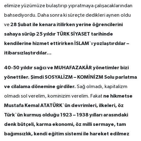
elimize yüzümüze bulaştırıp yıpratmaya çalışacaklarından
bahsediyordu. Daha sonra ki süreçte dedikleri aynen oldu
28 Şubat ile kenara itilirken yerine öğrencilerini
ve
sahaya sürüp 25 yıldır TÜRK SİYASET tarihinde
kendilerine hizmet ettirirken İSLAM`ı yozlaştırdılar –
itibarsızlaştırdılar…
40-50 yıldır sağcı ve MUHAFAZAKÂR yönetimler bizi
yönettiler. Şimdi SOSYALİZM – KOMİNİZM Solu parlatma
ve cilalama dönemine girdiler.
Sağ olmadı, kapitalizm
ne hikmetse
olmadı sol verelim, kominizim verelim. Fakat
Mustafa Kemal ATATÜRK`ün devrimleri, ilkeleri, öz
Türk`ün kurmuş olduğu 1923 – 1938 yılları arasındaki
denk bütçeli, karma ekonomi, öz milli sermaye, tam
bağımsızlık, kendi eğitim sistemi ile hareket edilmez