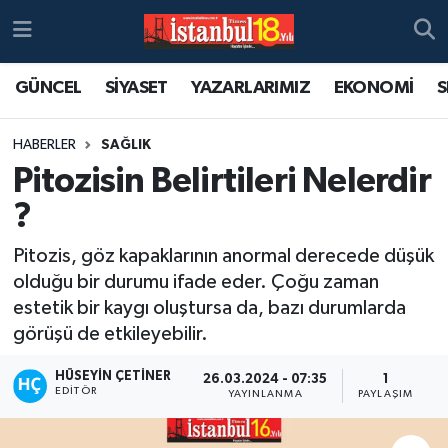
GÜNCEL
SİYASET
YAZARLARIMIZ
EKONOMİ
S
HABERLER
SAĞLIK
Pitozisin Belirtileri Nelerdir
?
Pitozis, göz kapaklarının anormal derecede düşük
olduğu bir durumu ifade eder. Çoğu zaman
estetik bir kaygı oluştursa da, bazı durumlarda
görüşü de etkileyebilir.
HÜSEYIN ÇETINER
26.03.2024 - 07:35
1
EDITÖR
YAYINLANMA
PAYLAŞIM