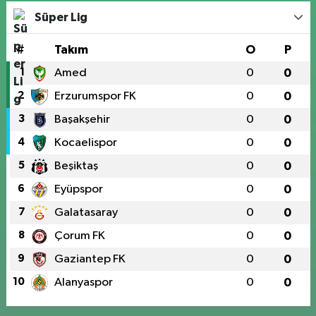
Süper Lig
#
Takım
O
P
1
Amed
0
0
2
Erzurumspor FK
0
0
3
Başakşehir
0
0
4
Kocaelispor
0
0
5
Beşiktaş
0
0
6
Eyüpspor
0
0
7
Galatasaray
0
0
8
Çorum FK
0
0
9
Gaziantep FK
0
0
10
Alanyaspor
0
0