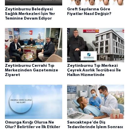
Zeytinburnu Belediyesi
Greft Sayılarına Göre
Sağlık Merkezleri İçin Yer
Fiyatlar Nasıl Değişir?
Teminine Devam Ediyor
Zeytinburnu Cerrahi Tıp
Zeytinburnu Tıp Merkezi
Merkezinden Gazetemize
Çeyrek Asırlık Tecrübesi İle
Ziyaret
Halkın Hizmetinde
Omurga Kırığı Olursa Ne
Sancaktepe’de Diş
Olur? Belirtiler ve İlk Etkiler
Tedavilerinde İşlem Sonrası