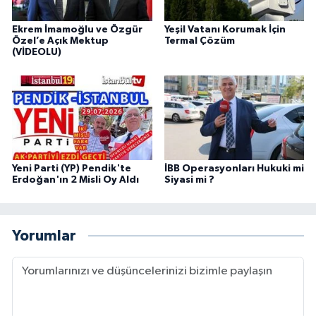
Ekrem İmamoğlu ve Özgür
Yeşil Vatanı Korumak İçin
Özel’e Açık Mektup
Termal Çözüm
(VİDEOLU)
Yeni Parti (YP) Pendik'te
İBB Operasyonları Hukuki mi
Erdoğan'ın 2 Misli Oy Aldı
Siyasi mi ?
Yorumlar