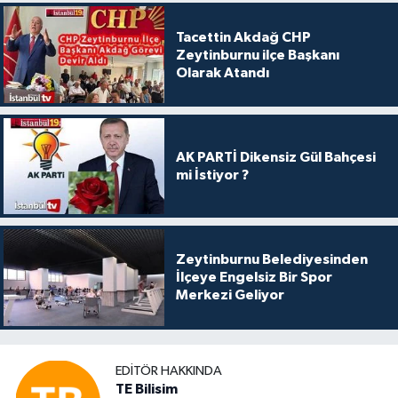
Tacettin Akdağ CHP
Zeytinburnu ilçe Başkanı
Olarak Atandı
AK PARTİ Dikensiz Gül Bahçesi
mi İstiyor ?
Zeytinburnu Belediyesinden
İlçeye Engelsiz Bir Spor
Merkezi Geliyor
EDITÖR HAKKINDA
TE Bilisim