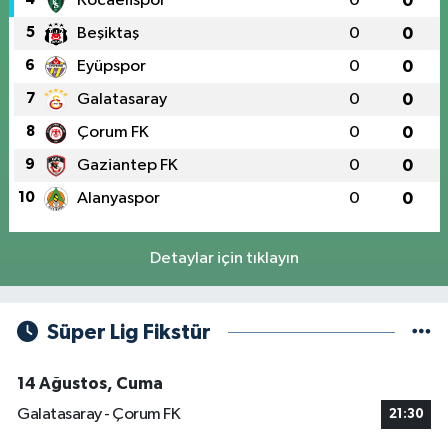
Kocaelispor
0
0
5
Beşiktaş
0
0
6
Eyüpspor
0
0
7
Galatasaray
0
0
8
Çorum FK
0
0
9
Gaziantep FK
0
0
10
Alanyaspor
0
0
Detaylar için tıklayın
Süper Lig Fikstür
14 Ağustos, Cuma
Galatasaray - Çorum FK
21:30