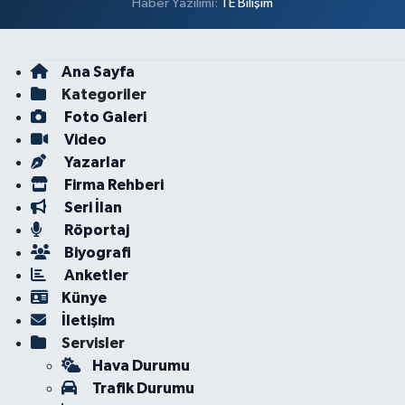
Haber Yazılımı:
TE Bilişim
Ana Sayfa
Kategoriler
Foto Galeri
Video
Yazarlar
Firma Rehberi
Seri İlan
Röportaj
Biyografi
Anketler
Künye
İletişim
Servisler
Hava Durumu
Trafik Durumu