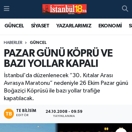
GÜNCEL
SİYASET
YAZARLARIMIZ
EKONOMİ
S
HABERLER
GÜNCEL
PAZAR GÜNÜ KÖPRÜ VE
BAZI YOLLAR KAPALI
İstanbul'da düzenlenecek “30. Kıtalar Arası
Avrasya Maratonu” nedeniyle 26 Ekim Pazar günü
Boğaziçi Köprüsü ile bazı yollar trafiğe
kapatılacak.
TE BILISIM
24.10.2008 - 09:59
EDITÖR
YAYINLANMA