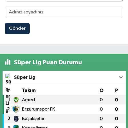
Gönder
Süper Lig Puan Durumu
Süper Lig
#
Takım
O
P
1
Amed
0
0
2
Erzurumspor FK
0
0
3
Başakşehir
0
0
4