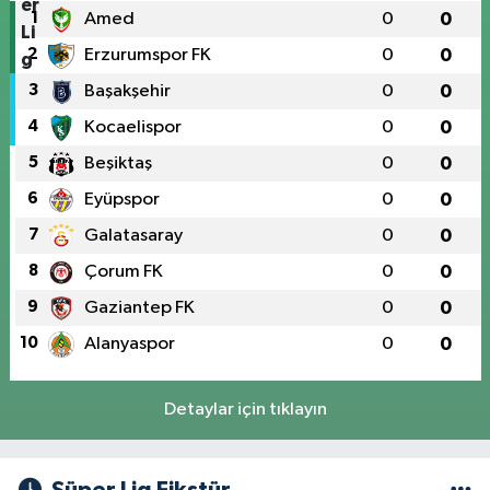
1
Amed
0
0
2
Erzurumspor FK
0
0
3
Başakşehir
0
0
4
Kocaelispor
0
0
5
Beşiktaş
0
0
6
Eyüpspor
0
0
7
Galatasaray
0
0
8
Çorum FK
0
0
9
Gaziantep FK
0
0
10
Alanyaspor
0
0
Detaylar için tıklayın