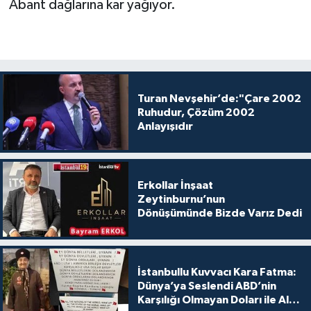
Abant dağlarına kar yağıyor.
Turan Nevşehir’de:"Çare 2002
Ruhudur, Çözüm 2002
Anlayışıdır
Erkollar İnşaat
Zeytinburnu’nun
Dönüşümünde Bizde Varız Dedi
İstanbullu Kuvvacı Kara Fatma:
Dünya’ya Seslendi ABD’nin
Karşılığı Olmayan Doları ile Alış