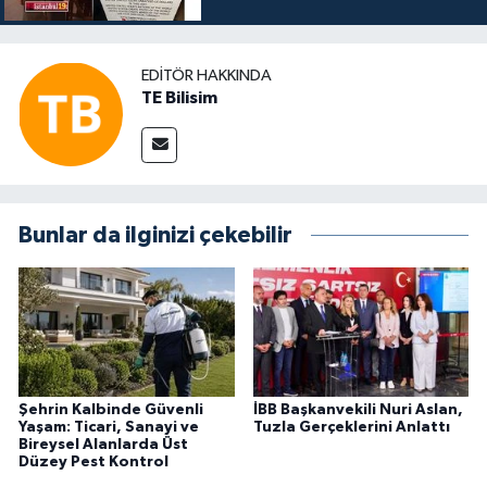
Veriş Yapmayın Dedi
EDITÖR HAKKINDA
TE Bilisim
Bunlar da ilginizi çekebilir
Şehrin Kalbinde Güvenli
İBB Başkanvekili Nuri Aslan,
Yaşam: Ticari, Sanayi ve
Tuzla Gerçeklerini Anlattı
Bireysel Alanlarda Üst
Düzey Pest Kontrol