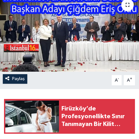
Paylaş
-
+
A
A
Firüzköy’de
Profesyonellikte Sınır
Tanımayan Bir Kilit
Hizmeti