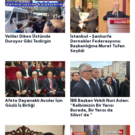
Veliler Diken Üstünde
İstanbul – Şanlıurfa
Duruyor Gibi Tedirgin
Dernekler Federasyonu
Başkanlığına Murat Tufan
Seçildi
Afete Dayanaklı Avcılar İçin
İBB Başkan Vekili Nuri Aslan:
Güçlü İş Birliği
“Kalbimizin Bir Yarısı
Burada, Bir Yarısı da
Silivri'de ”