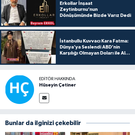
Erkollar İnşaat
Zeytinburnu’nun
Dönüşümünde Bizde Varız Dedi
İstanbullu Kuvvacı Kara Fatma:
Dünya’ya Seslendi ABD’nin
Karşılığı Olmayan Doları ile Alış
Veriş Yapmayın Dedi
EDITÖR HAKKINDA
Hüseyin Çetiner
Bunlar da ilginizi çekebilir