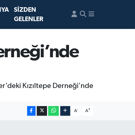
NYA
SİZDEN
GELENLER
Derneği’nde
ler’deki Kızıltepe Derneği’nde
-
+
A
A