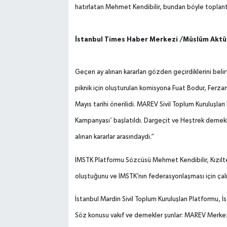
hatırlatan Mehmet Kendibilir, bundan böyle toplantı
İstanbul Times Haber Merkezi /Müslüm Aktü
Geçen ay alınan kararları gözden geçirdiklerini beli
piknik için oluşturulan komisyona Fuat Bodur, Ferzan
Mayıs tarihi önerilidi. MAREV Sivil Toplum Kuruluşlar
Kampanyası’ başlatıldı. Dargeçit ve Heştrek dernekl
alınan kararlar arasındaydı.”
İMSTK Platformu Sözcüsü Mehmet Kendibilir, Kızıl
oluştuğunu ve İMSTK’nın federasyonlaşması için çalış
İstanbul Mardin Sivil Toplum Kuruluşları Platformu, İ
Söz konusu vakıf ve dernekler şunlar: MAREV Merkez