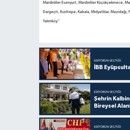
Mardinliler Esenyurt, Mardinliler Küçükçekmece, Mard
Dargeçit, Kızıltepe, Kabala, Midyatlılar, Mazıdağı, 
Yalımköy.”
EDITÖRÜN SEÇTIĞI
İBB Eyüpsult
EDITÖRÜN SEÇTIĞI
Şehrin Kalbin
Bireysel Ala
EDITÖRÜN SEÇTIĞI