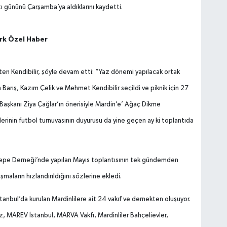
 gününü Çarşamba’ya aldıklarını kaydetti.
rk Özel Haber
rten Kendibilir, şöyle devam etti: “Yaz dönemi yapılacak ortak
 Barış, Kazım Çelik ve Mehmet Kendibilir seçildi ve piknik için 27
ı Başkanı Ziya Çağlar’ın önerisiyle Mardin’e’ Ağaç Dikme
erinin futbol turnuvasının duyurusu da yine geçen ay ki toplantıda
tepe Derneği’nde yapılan Mayıs toplantısının tek gündemden
maların hızlandırıldığını sözlerine ekledi.
stanbul’da kurulan Mardinlilere ait 24 vakıf ve dernekten oluşuyor.
, MAREV İstanbul, MARVA Vakfı, Mardinliler Bahçelievler,