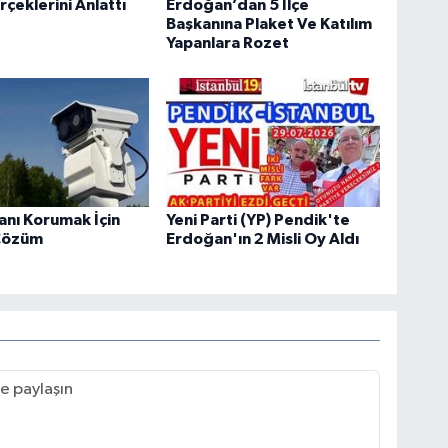
rçeklerini Anlattı
Erdoğan’dan 5 İlçe
Başkanına Plaket Ve Katılım
Yapanlara Rozet
tanı Korumak İçin
Yeni Parti (YP) Pendik'te
Çözüm
Erdoğan'ın 2 Misli Oy Aldı