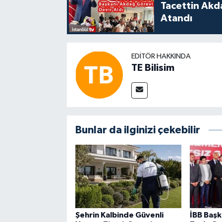
Tacettin Akd
Atandı
EDITÖR HAKKINDA
TE Bilisim
Bunlar da ilginizi çekebilir
Şehrin Kalbinde Güvenli
İBB Başk