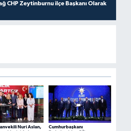
ağ CHP Zeytinburnu ilçe Başkanı Olarak
anvekili Nuri Aslan,
Cumhurbaşkanı