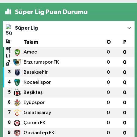
Süper Lig Puan Durumu
Süper Lig
#
Takım
O
P
1
Amed
0
0
2
Erzurumspor FK
0
0
3
Başakşehir
0
0
4
Kocaelispor
0
0
5
Beşiktaş
0
0
6
Eyüpspor
0
0
7
Galatasaray
0
0
8
Çorum FK
0
0
9
Gaziantep FK
0
0