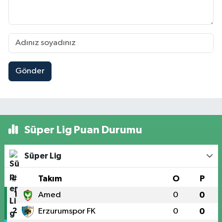
Gönder
Süper Lig Puan Durumu
Süper Lig
#
Takım
O
P
1
Amed
0
0
2
Erzurumspor FK
0
0