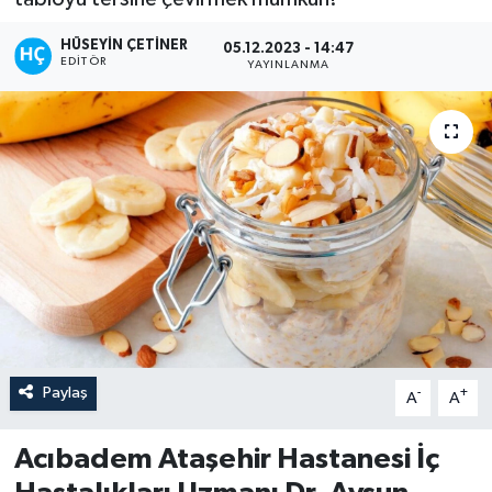
HÜSEYIN ÇETINER
05.12.2023 - 14:47
EDITÖR
YAYINLANMA
Paylaş
-
+
A
A
Acıbadem Ataşehir Hastanesi İç