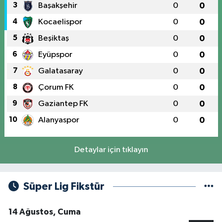
3
Başakşehir
0
0
4
Kocaelispor
0
0
5
Beşiktaş
0
0
6
Eyüpspor
0
0
7
Galatasaray
0
0
8
Çorum FK
0
0
9
Gaziantep FK
0
0
10
Alanyaspor
0
0
Detaylar için tıklayın
Süper Lig Fikstür
14 Ağustos, Cuma