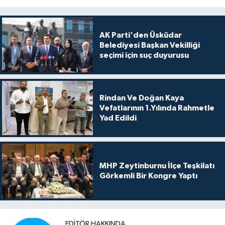
AK Parti'den Üsküdar
Belediyesi Başkan Vekilliği
seçimi için suç duyurusu
Rindan Ve Doğan Kaya
Vefatlarının 1.Yılında Rahmetle
Yad Edildi
MHP Zeytinburnu İlçe Teşkilatı
Görkemli Bir Kongre Yaptı
EDITÖR HAKKINDA