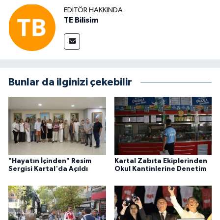
EDITÖR HAKKINDA
TE Bilisim
Bunlar da ilginizi çekebilir
"Hayatın İçinden" Resim
Kartal Zabıta Ekiplerinden
Sergisi Kartal'da Açıldı
Okul Kantinlerine Denetim