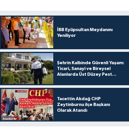
İBB Eyüpsultan Meydanını
Yeniliyor
Şehrin Kalbinde Güvenli Yaşam:
Ticari, Sanayi ve Bireysel
Alanlarda Üst Düzey Pest
Kontrol
Tacettin Akdağ CHP
Zeytinburnu ilçe Başkanı
Olarak Atandı