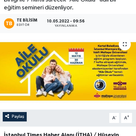
eğitim semineri düzenliyor.
TE BILISIM
10.05.2022 - 09:56
EDITÖR
YAYINLANMA
Paylaş
-
+
A
A
İstanbul Times Haber Ajanı (İTHA) / Hüseyin