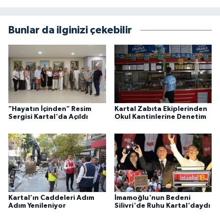
Bunlar da ilginizi çekebilir
"Hayatın İçinden" Resim
Kartal Zabıta Ekiplerinden
Sergisi Kartal'da Açıldı
Okul Kantinlerine Denetim
Kartal’ın Caddeleri Adım
İmamoğlu'nun Bedeni
Adım Yenileniyor
Silivri'de Ruhu Kartal'daydı