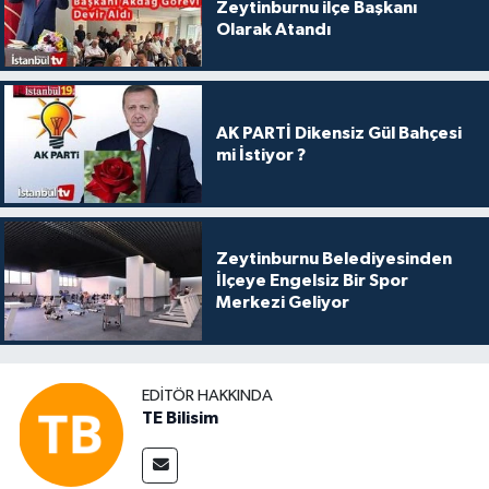
Zeytinburnu ilçe Başkanı
Olarak Atandı
AK PARTİ Dikensiz Gül Bahçesi
mi İstiyor ?
Zeytinburnu Belediyesinden
İlçeye Engelsiz Bir Spor
Merkezi Geliyor
EDITÖR HAKKINDA
TE Bilisim