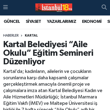
GÜNCEL
SİYASET
YAZARLARIMIZ
EKONOMİ
S
HABERLER
KARTAL
Kartal Belediyesi “Aile
Okulu” Eğitim Semineri
Düzenliyor
Kartal’da; kadınların, ailelerin ve çocukların
sorunlarına karşı daha kapsamlı çalışmalar
gerçekleştirmek amacıyla önemli proje ve
çalışmalara imza atan Kartal Belediyesi Kadın ve
Aile Hizmetleri Müdürlüğü; İstanbul Marmara
Eğitim Vakfı (İMEV) ve Maltepe Üniversitesi iş
birliği ile 7 hafta sürecek “Aile Okulu” adlı bir