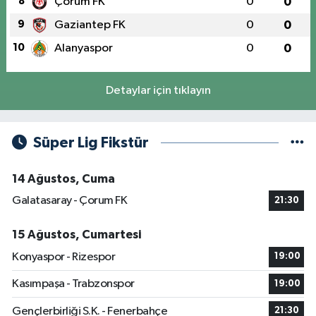
8
Çorum FK
0
0
9
Gaziantep FK
0
0
10
Alanyaspor
0
0
Detaylar için tıklayın
Süper Lig Fikstür
14 Ağustos, Cuma
Galatasaray - Çorum FK
21:30
15 Ağustos, Cumartesi
Konyaspor - Rizespor
19:00
Kasımpaşa - Trabzonspor
19:00
Gençlerbirliği S.K. - Fenerbahçe
21:30