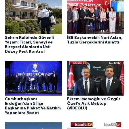
Şehrin Kalbinde Güvenli
İBB Başkanvekili Nuri Aslan,
Yaşam: Ticari, Sanayi ve
Tuzla Gerçeklerini Anlattı
Bireysel Alanlarda Üst
Düzey Pest Kontrol
Cumhurbaşkanı
Ekrem İmamoğlu ve Özgür
Erdoğan’dan 5 İlçe
Özel’e Açık Mektup
Başkanına Plaket Ve Katılım
(VİDEOLU)
Yapanlara Rozet