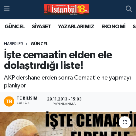
GÜNCEL
SİYASET
YAZARLARIMIZ
EKONOMİ
S
HABERLER
GÜNCEL
İşte cemaatin elden ele
dolaştırdığı liste!
AKP dershanelerden sonra Cemaat'e ne yapmayı
planlıyor
TE BILISIM
29.11.2013 - 15:03
EDITÖR
YAYINLANMA