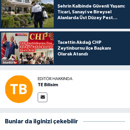
Şehrin Kalbinde Güvenli Yaşam:
Ticari, Sanayi ve Bireysel
Alanlarda Üst Düzey Pest
Kontrol
Tacettin Akdağ CHP
Zeytinburnu ilçe Başkanı
Olarak Atandı
EDITÖR HAKKINDA
TE Bilisim
Bunlar da ilginizi çekebilir