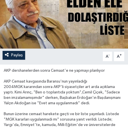
Paylaş
-
+
A
A
AKP dershanelerden sonra Cemaat'e ne yapmayı planlıyor
AKP Cemaat kavgasında Baransu'nun yayınladığı
2004MGK kararından sonra AKP'li siyasetçiler art arda açıklama
yaptı. Kimi Arınç, "Ben o toplantıda yoktum",Cemil Çiçek, "Sadece
ben imzalamamışımdır" derken, Başbakan Erdoğan'ın Başdanışmanı
Yalçın Akdoğan ise "Evet ama uygulanmadı" dedi.
Bunun üzerine cemaat harekete geçti ve bir liste yayınladı. Listede
"MGK kararları uygulanmadı mı" sorusuna yanıt verildi. Listede;
Yargı'da, Emniyet'te, kamuda, Milli Eğitim'de ve üniversitelerde