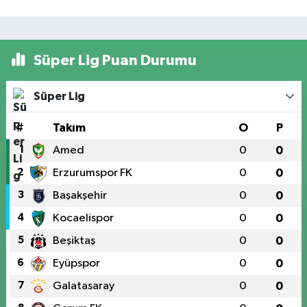
Süper Lig Puan Durumu
Süper Lig
#
Takım
O
P
1
Amed
0
0
2
Erzurumspor FK
0
0
3
Başakşehir
0
0
4
Kocaelispor
0
0
5
Beşiktaş
0
0
6
Eyüpspor
0
0
7
Galatasaray
0
0