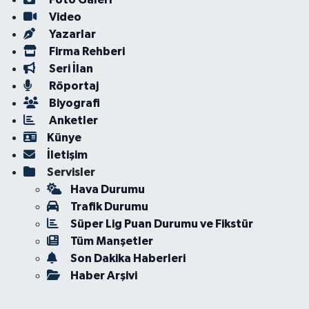
Video
Yazarlar
Firma Rehberi
Seri İlan
Röportaj
Biyografi
Anketler
Künye
İletişim
Servisler
Hava Durumu
Trafik Durumu
Süper Lig Puan Durumu ve Fikstür
Tüm Manşetler
Son Dakika Haberleri
Haber Arşivi