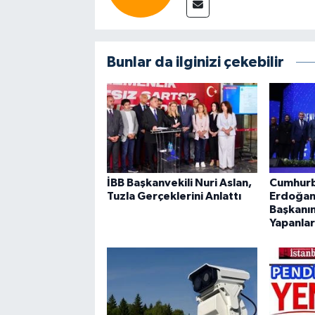
Bunlar da ilginizi çekebilir
İBB Başkanvekili Nuri Aslan,
Cumhurb
Tuzla Gerçeklerini Anlattı
Erdoğan’
Başkanın
Yapanla