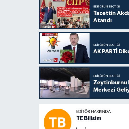
EDITÖRÜN SEÇTIĞI
Tacettin Akd
Atandı
EDITÖRÜN SEÇTIĞI
AK PARTİ Dike
EDITÖRÜN SEÇTIĞI
Zeytinburnu 
Merkezi Geli
EDITÖR HAKKINDA
TE Bilisim