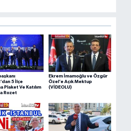
aşkanı
Ekrem İmamoğlu ve Özgür
dan 5 İlçe
Özel’e Açık Mektup
a Plaket Ve Katılım
(VİDEOLU)
ra Rozet