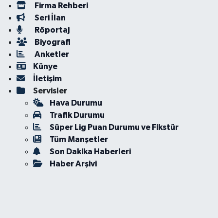
Firma Rehberi
Seri İlan
Röportaj
Biyografi
Anketler
Künye
İletişim
Servisler
Hava Durumu
Trafik Durumu
Süper Lig Puan Durumu ve Fikstür
Tüm Manşetler
Son Dakika Haberleri
Haber Arşivi