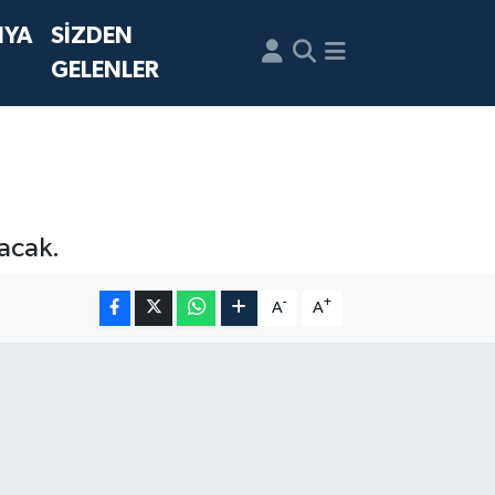
NYA
SİZDEN
GELENLER
nacak.
-
+
A
A