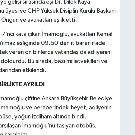
e gelişi sırasında eşi Dr. Dilek Kaya
üyesi ve CHP Yüksek Disiplin Kurulu Başkanı
Ongun ve avukatları eşlik etti.
e 7’nci kata çıkan İmamoğlu, avukatları Kemal
ılmaz eşliğinde 09.50’den itibaren ifade
ek veren on binlerce vatandaş da adliyenin
oldurdu. Bu sırada, bazı milletvekilleri ve
zlarından etkilendi.
RLİKTE AYRILDI
 İmamoğlu çiftine Ankara Büyükşehir Belediye
. İmamoğlu ve beraberindeki heyet, adliyenin
büse, yoğun izdiham altında bindi.
karşılaşan İmamoğlu’nu taşıyan otobüs,
 karşılaştı.