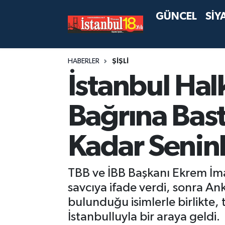
GÜNCEL
SİY
HABERLER
ŞİŞLİ
İstanbul Ha
Bağrına Bast
Kadar Senin
TBB ve İBB Başkanı Ekrem İma
savcıya ifade verdi, sonra A
bulunduğu isimlerle birlikte
İstanbulluyla bir araya geldi.