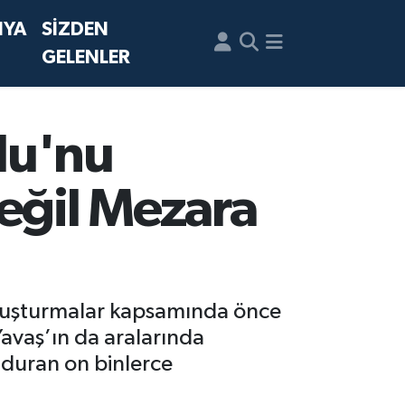
NYA
SİZDEN
GELENLER
lu'nu
Değil Mezara
oruşturmalar kapsamında önce
avaş’ın da aralarında
lduran on binlerce