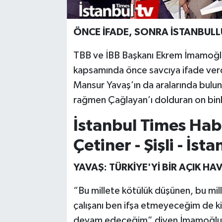
ÖNCE İFADE, SONRA İSTANBUL
TBB ve İBB Başkanı Ekrem İmamoğlu, 
kapsamında önce savcıya ifade verd
Mansur Yavaş’ın da aralarında bulun
rağmen Çağlayan’ı dolduran on binle
İstanbul Times Hab
Çetiner - Şişli - İst
YAVAŞ: TÜRKİYE'Yİ BİR AÇIK H
“Bu millete kötülük düşünen, bu mill
çalışanı ben ifşa etmeyeceğim de 
devam edeceğim” diyen İmamoğlu,