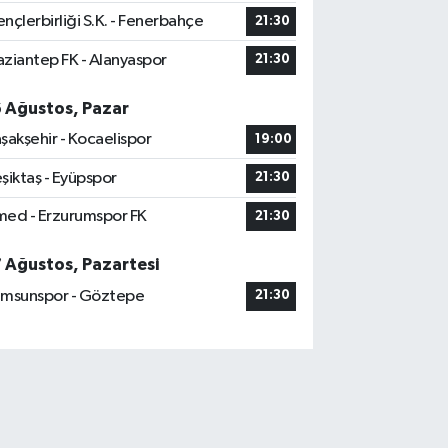
nçlerbirliği S.K. - Fenerbahçe
21:30
ziantep FK - Alanyaspor
21:30
6 Ağustos, Pazar
şakşehir - Kocaelispor
19:00
şiktaş - Eyüpspor
21:30
ed - Erzurumspor FK
21:30
7 Ağustos, Pazartesi
msunspor - Göztepe
21:30