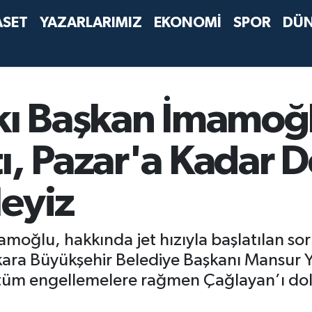
ASET
YAZARLARIMIZ
EKONOMİ
SPOR
DÜ
lkı Başkan İmamoğ
ı, Pazar'a Kadar 
leyiz
moğlu, hakkında jet hızıyla başlatılan s
nkara Büyükşehir Belediye Başkanı Mansur Y
, tüm engellemelere rağmen Çağlayan’ı do