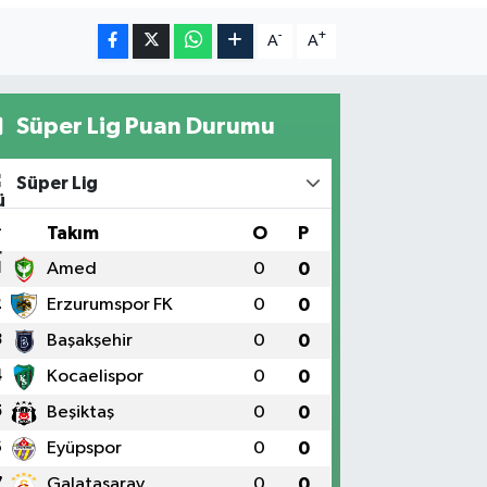
-
+
A
A
Süper Lig Puan Durumu
Süper Lig
#
Takım
O
P
1
Amed
0
0
2
Erzurumspor FK
0
0
3
Başakşehir
0
0
4
Kocaelispor
0
0
5
Beşiktaş
0
0
6
Eyüpspor
0
0
7
Galatasaray
0
0