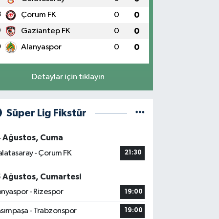
8
Çorum FK
0
0
9
Gaziantep FK
0
0
0
Alanyaspor
0
0
Detaylar için tıklayın
Süper Lig Fikstür
4 Ağustos, Cuma
latasaray - Çorum FK
21:30
5 Ağustos, Cumartesi
nyaspor - Rizespor
19:00
sımpaşa - Trabzonspor
19:00