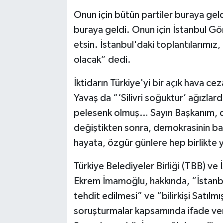
Onun için bütün partiler buraya geld
buraya geldi. Onun için İstanbul Gön
etsin. İstanbul'daki toplantılarımız,
olacak” dedi.
İktidarın Türkiye'yi bir açık hava c
Yavaş da “‘Silivri soğuktur’ ağızl
pelesenk olmuş… Sayın Başkanım, değe
değiştikten sonra, demokrasinin başla
hayata, özgür günlere hep birlikte 
Türkiye Belediyeler Birliği (TBB) ve
Ekrem İmamoğlu, hakkında, “İstanbu
tehdit edilmesi” ve “bilirkişi Satılmış
soruşturmalar kapsamında ifade ve