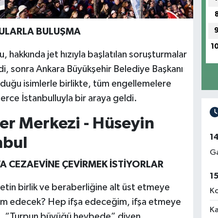
LULARLA BULUŞMA
1
hakkında jet hızıyla başlatılan soruşturmalar
i, sonra Ankara Büyükşehir Belediye Başkanı
duğu isimlerle birlikte, tüm engellemelere
rce İstanbulluyla bir araya geldi.
er Merkezi - Hüseyin
1
anbul
Ga
AVA CEZAEVİNE ÇEVİRMEK İSTİYORLAR
1
etin birlik ve beraberliğine alt üst etmeye
Ko
kim edecek? Hep ifşa edeceğim, ifşa etmeye
Ka
 “Turpun büyüğü heybede” diyen