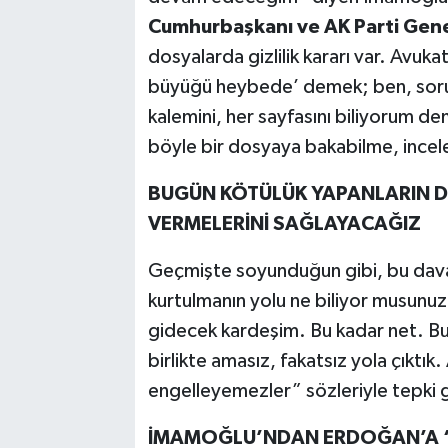
Cumhurbaşkanı ve AK Parti Gene
dosyalarda gizlilik kararı var. Avuka
büyüğü heybede’ demek; ben, soruş
kalemini, her sayfasını biliyorum d
böyle bir dosyaya bakabilme, incel
BUGÜN KÖTÜLÜK YAPANLARIN DA
VERMELERİNİ SAĞLAYACAĞIZ
Geçmişte soyunduğun gibi, bu davan
kurtulmanın yolu ne biliyor musunuz
gidecek kardeşim. Bu kadar net. Bu
birlikte amasız, fakatsız yola çıktık.
engelleyemezler” sözleriyle tepki 
İMAMOĞLU’NDAN ERDOĞAN’A ‘TU