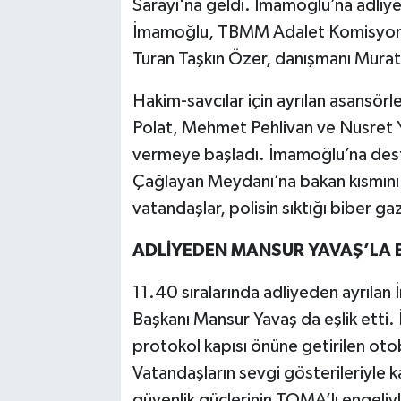
Sarayı'na geldi. İmamoğlu’na adliyey
İmamoğlu, TBMM Adalet Komisyonu 
Turan Taşkın Özer, danışmanı Murat 
Hakim-savcılar için ayrılan asansörl
Polat, Mehmet Pehlivan ve Nusret Y
vermeye başladı. İmamoğlu’na dest
Çağlayan Meydanı’na bakan kısmını d
vatandaşlar, polisin sıktığı biber ga
ADLİYEDEN MANSUR YAVAŞ’LA Bİ
11.40 sıralarında adliyeden ayrılan
Başkanı Mansur Yavaş da eşlik etti
protokol kapısı önüne getirilen oto
Vatandaşların sevgi gösterileriyle 
güvenlik güçlerinin TOMA’lı engeliyle