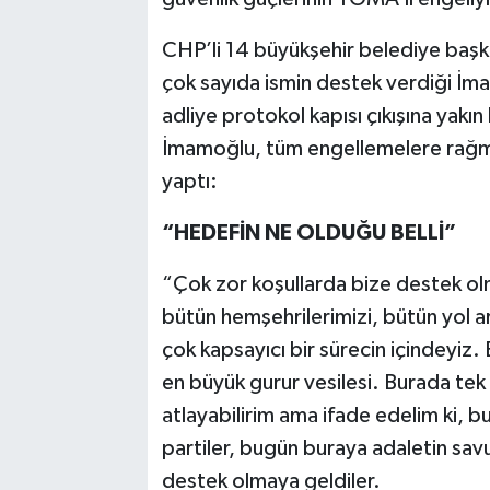
CHP’li 14 büyükşehir belediye başk
çok sayıda ismin destek verdiği İma
adliye protokol kapısı çıkışına yak
İmamoğlu, tüm engellemelere rağm
yaptı:
“HEDEFİN NE OLDUĞU BELLİ”
“Çok zor koşullarda bize destek olm
bütün hemşehrilerimizi, bütün yol 
çok kapsayıcı bir sürecin içindeyiz.
en büyük gurur vesilesi. Burada tek t
atlayabilirim ama ifade edelim ki, bu
partiler, bugün buraya adaletin savun
destek olmaya geldiler.