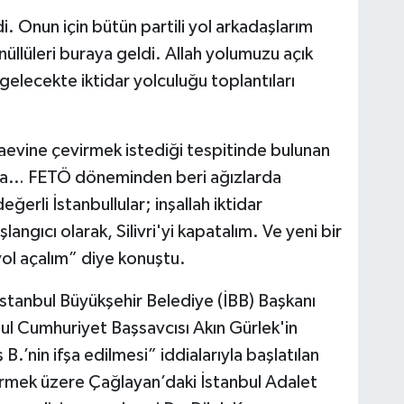
i. Onun için bütün partili yol arkadaşlarım
üllüleri buraya geldi. Allah yolumuzu açık
 gelecekte iktidar yolculuğu toplantıları
ezaevine çevirmek istediği tespitinde bulunan
arda… FETÖ döneminden beri ağızlarda
rli İstanbullular; inşallah iktidar
ngıcı olarak, Silivri'yi kapatalım. Ve yeni bir
yol açalım” diye konuştu.
 İstanbul Büyükşehir Belediye (İBB) Başkanı
l Cumhuriyet Başsavcısı Akın Gürlek'in
 B.’nin ifşa edilmesi” iddialarıyla başlatılan
rmek üzere Çağlayan’daki İstanbul Adalet