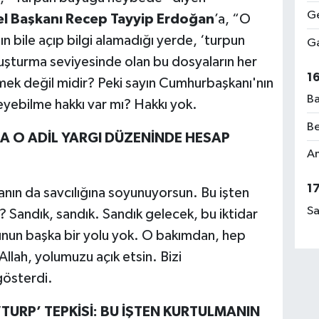
Ge
l Başkanı Recep Tayyip Erdoğan
’a, “O
tın bile açıp bilgi alamadığı yerde, ‘turpun
Ga
turma seviyesinde olan bu dosyaların her
1
emek değil midir? Peki sayın Cumhurbaşkanı'nın
Ba
eyebilme hakkı var mı? Hakkı yok.
Be
 O ADİL YARGI DÜZENİNDE HESAP
Am
1
ın da savcılığına soyunuyorsun. Bu işten
Sa
? Sandık, sandık. Sandık gelecek, bu iktidar
nun başka bir yolu yok. O bakımdan, hep
 Allah, yolumuzu açık etsin. Bizi
gösterdi.
RP’ TEPKİSİ: BU İŞTEN KURTULMANIN