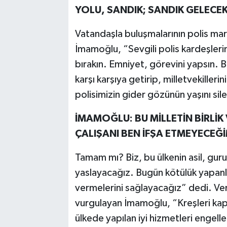
YOLU, SANDIK; SANDIK GELECEK
Vatandaşla buluşmalarının polis mar
İmamoğlu, “Sevgili polis kardeşlerim
bırakın. Emniyet, görevini yapsın. 
karşı karşıya getirip, milletvekilleri
polisimizin gider gözünün yaşını sile
İMAMOĞLU: BU MİLLETİN BİRLİK
ÇALIŞANI BEN İFŞA ETMEYECEĞİ
Tamam mı? Biz, bu ülkenin asil, gurur
yaslayacağız. Bugün kötülük yapanl
vermelerini sağlayacağız” dedi. Veri
vurgulayan İmamoğlu, “Kreşleri kap
ülkede yapılan iyi hizmetleri engell