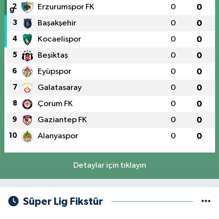
2
Erzurumspor FK
0
0
3
Başakşehir
0
0
4
Kocaelispor
0
0
5
Beşiktaş
0
0
6
Eyüpspor
0
0
7
Galatasaray
0
0
8
Çorum FK
0
0
9
Gaziantep FK
0
0
10
Alanyaspor
0
0
Detaylar için tıklayın
Süper Lig Fikstür