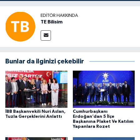
EDITÖR HAKKINDA
TE Bilisim
Bunlar da ilginizi çekebilir
İBB Başkanvekili Nuri Aslan,
Cumhurbaşkanı
Tuzla Gerçeklerini Anlattı
Erdoğan’dan 5 İlçe
Başkanına Plaket Ve Katılım
Yapanlara Rozet