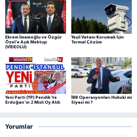
Ekrem İmamoğlu ve Özgür
Yeşil Vatanı Korumak İçin
Özel’e Açık Mektup
Termal Çözüm
(VİDEOLU)
Yeni Parti (YP) Pendik'te
İBB Operasyonları Hukuki mi
Erdoğan'ın 2 Misli Oy Aldı
Siyasi mi ?
Yorumlar