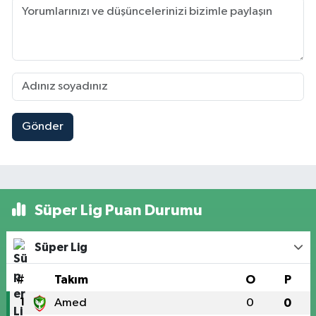
Gönder
Süper Lig Puan Durumu
Süper Lig
#
Takım
O
P
1
Amed
0
0