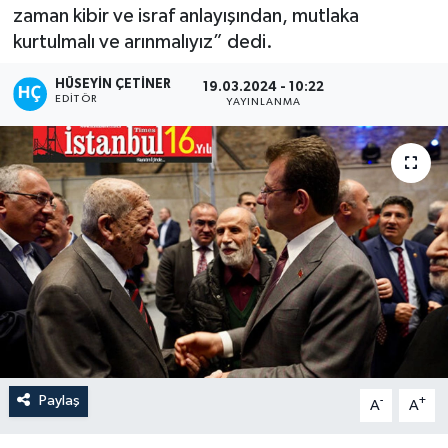
zaman kibir ve israf anlayışından, mutlaka
kurtulmalı ve arınmalıyız” dedi.
HÜSEYIN ÇETINER
19.03.2024 - 10:22
EDITÖR
YAYINLANMA
Paylaş
-
+
A
A