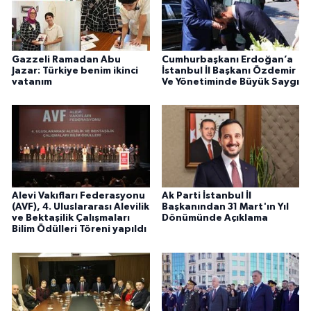
Gazzeli Ramadan Abu
Cumhurbaşkanı Erdoğan’a
Jazar: Türkiye benim ikinci
İstanbul İl Başkanı Özdemir
vatanım
Ve Yönetiminde Büyük Saygı
Alevi Vakıfları Federasyonu
Ak Parti İstanbul İl
(AVF), 4. Uluslararası Alevilik
Başkanından 31 Mart'ın Yıl
ve Bektaşilik Çalışmaları
Dönümünde Açıklama
Bilim Ödülleri Töreni yapıldı