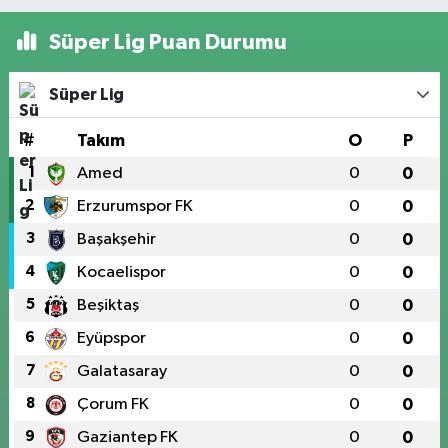
Süper Lig Puan Durumu
Süper Lig
#
Takım
O
P
1
Amed
0
0
2
Erzurumspor FK
0
0
3
Başakşehir
0
0
4
Kocaelispor
0
0
5
Beşiktaş
0
0
6
Eyüpspor
0
0
7
Galatasaray
0
0
8
Çorum FK
0
0
9
Gaziantep FK
0
0