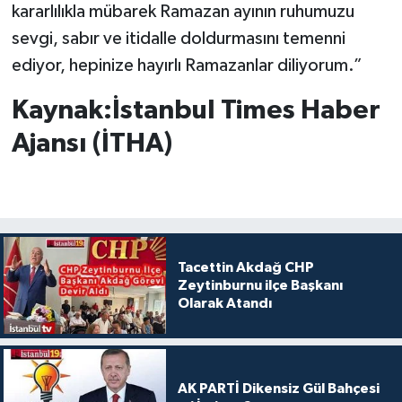
kararlılıkla mübarek Ramazan ayının ruhumuzu
sevgi, sabır ve itidalle doldurmasını temenni
ediyor, hepinize hayırlı Ramazanlar diliyorum.”
Kaynak:İstanbul Times Haber
Ajansı (İTHA)
Tacettin Akdağ CHP
Zeytinburnu ilçe Başkanı
Olarak Atandı
AK PARTİ Dikensiz Gül Bahçesi