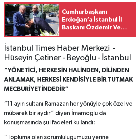
Cumhurbaşkanı
Erdoğan’a İstanbul İl
Başkanı Özdemir Ve
Yönetiminde Büyük
Saygı
İstanbul Times Haber Merkezi -
Hüseyin Çetiner - Beyoğlu - İstanbul
“YÖNETİCİ, HERKESİN HALİNDEN, DİLİNDEN
ANLAMAK, HERKESİ KENDİSİYLE BİR TUTMAK
MECBURİYETİNDEDİR”
“11 ayın sultanı Ramazan her yönüyle çok özel ve
mübarek bir aydır” diyen İmamoğlu da
konuşmasında şu ifadeleri kullandı:
“Topluma olan sorumluluğumuzu yerine