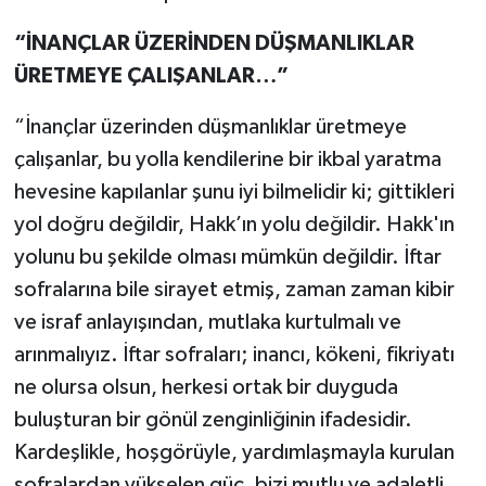
“İNANÇLAR ÜZERİNDEN DÜŞMANLIKLAR
ÜRETMEYE ÇALIŞANLAR…”
“İnançlar üzerinden düşmanlıklar üretmeye
çalışanlar, bu yolla kendilerine bir ikbal yaratma
hevesine kapılanlar şunu iyi bilmelidir ki; gittikleri
yol doğru değildir, Hakk’ın yolu değildir. Hakk'ın
yolunu bu şekilde olması mümkün değildir. İftar
sofralarına bile sirayet etmiş, zaman zaman kibir
ve israf anlayışından, mutlaka kurtulmalı ve
arınmalıyız. İftar sofraları; inancı, kökeni, fikriyatı
ne olursa olsun, herkesi ortak bir duyguda
buluşturan bir gönül zenginliğinin ifadesidir.
Kardeşlikle, hoşgörüyle, yardımlaşmayla kurulan
sofralardan yükselen güç, bizi mutlu ve adaletli