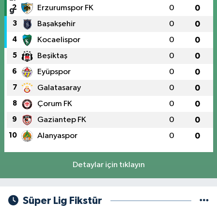
2
Erzurumspor FK
0
0
3
Başakşehir
0
0
4
Kocaelispor
0
0
5
Beşiktaş
0
0
6
Eyüpspor
0
0
7
Galatasaray
0
0
8
Çorum FK
0
0
9
Gaziantep FK
0
0
10
Alanyaspor
0
0
Detaylar için tıklayın
Süper Lig Fikstür