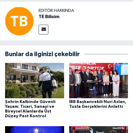
EDITÖR HAKKINDA
TE Bilisim
Bunlar da ilginizi çekebilir
Şehrin Kalbinde Güvenli
İBB Başkanvekili Nuri Aslan,
Yaşam: Ticari, Sanayi ve
Tuzla Gerçeklerini Anlattı
Bireysel Alanlarda Üst
Düzey Pest Kontrol