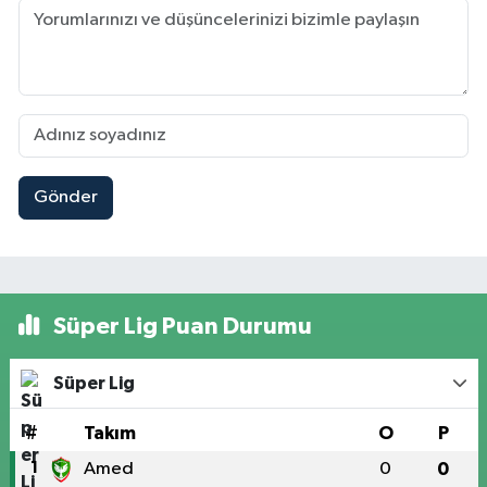
Gönder
Süper Lig Puan Durumu
Süper Lig
#
Takım
O
P
1
Amed
0
0