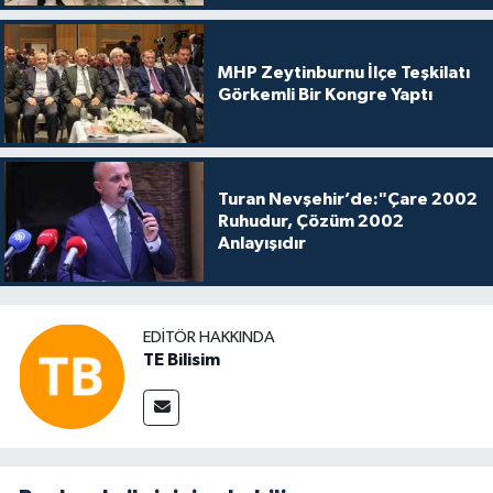
MHP Zeytinburnu İlçe Teşkilatı
Görkemli Bir Kongre Yaptı
Turan Nevşehir’de:"Çare 2002
Ruhudur, Çözüm 2002
Anlayışıdır
EDITÖR HAKKINDA
TE Bilisim