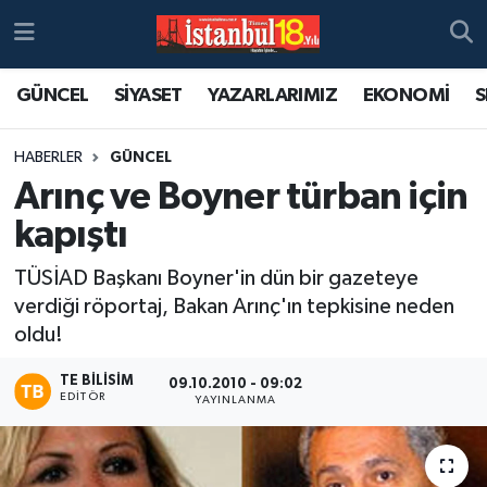
GÜNCEL
SİYASET
YAZARLARIMIZ
EKONOMİ
S
HABERLER
GÜNCEL
Arınç ve Boyner türban için
kapıştı
TÜSİAD Başkanı Boyner'in dün bir gazeteye
verdiği röportaj, Bakan Arınç'ın tepkisine neden
oldu!
TE BILISIM
09.10.2010 - 09:02
EDITÖR
YAYINLANMA