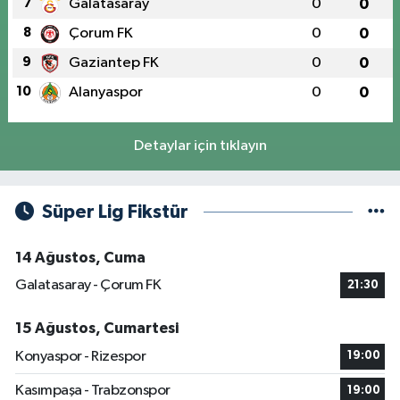
7
Galatasaray
0
0
8
Çorum FK
0
0
9
Gaziantep FK
0
0
10
Alanyaspor
0
0
Detaylar için tıklayın
Süper Lig Fikstür
14 Ağustos, Cuma
Galatasaray - Çorum FK
21:30
15 Ağustos, Cumartesi
Konyaspor - Rizespor
19:00
Kasımpaşa - Trabzonspor
19:00