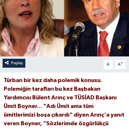
Paylaş
-
+
A
A
Türban bir kez daha polemik konusu.
Polemiğin tarafları bu kez Başbakan
Yardımcısı Bülent Arınç ve TÜSİAD Başkanı
Ümit Boyner... "Adı Ümit ama tüm
ümitlerimizi boşa çıkardı" diyen Arınç'a yanıt
veren Boyner, "Sözlerimde özgürlükçü