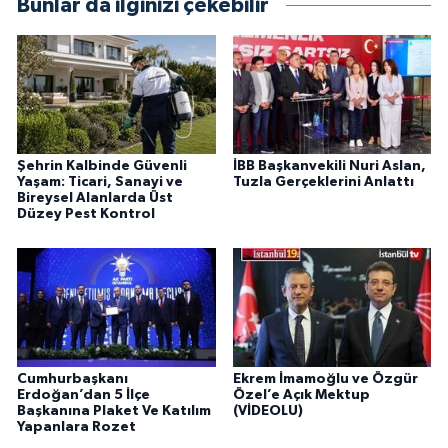
Bunlar da ilginizi çekebilir
Şehrin Kalbinde Güvenli
İBB Başkanvekili Nuri Aslan,
Yaşam: Ticari, Sanayi ve
Tuzla Gerçeklerini Anlattı
Bireysel Alanlarda Üst
Düzey Pest Kontrol
Cumhurbaşkanı
Ekrem İmamoğlu ve Özgür
Erdoğan’dan 5 İlçe
Özel’e Açık Mektup
Başkanına Plaket Ve Katılım
(VİDEOLU)
Yapanlara Rozet