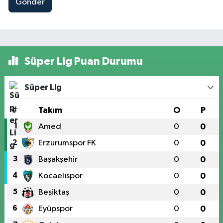
Gönder
Süper Lig Puan Durumu
Süper Lig
#
Takım
O
P
1
Amed
0
0
2
Erzurumspor FK
0
0
3
Başakşehir
0
0
4
Kocaelispor
0
0
5
Beşiktaş
0
0
6
Eyüpspor
0
0