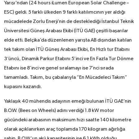
Yarışı'ndan (24 hours iLumen European Solar Challenge –
ESC) geldi. 5 farklı ülkeden 9 farklı katılımcının yer aldığı
mücadelede Zorlu Enerji’nin de desteklediği İstanbul Teknik
Üniversitesi Güneş Arabası Ekibi (İTÜ GAE) çeşitli başarılar
elde etti. Belçika’da düzenlenen yarışta AB dışından katılan
tek takım olan İTÜ Güneş Arabası Ekibi, En Hızlı tur Etabını
3’üncü, Dinamik Parkur Etabını 5’inci ve En Fazla Tur Dönme
Etabını ise 8’inci ve genel sıralamayı ise 7’nci sırada
tamamladı. Takım, bu çabalarıyla “En Mücadeleci Takım”
kupasını kazandı.
Yaklaşık 40 mühendis adayının emeği bulunan İTÜ GAE’nin
B.O.W. (Bees on Wheels) adını verdiği 1.8 kW motor
gücündeki arabasının maksimum hızı saatte 140 kilometre
olarak açıklanırken araç toplamda 170 kilogram ağırlığa
sahip. B.O.W.’un akü kapasitesinin ise 6.1 kWh olduğu