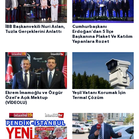
İBB Başkanvekili Nuri Aslan,
Cumhurbaşkanı
Tuzla Gerçeklerini Anlattı
Erdoğan’dan 5 İlçe
Başkanına Plaket Ve Katılım
Yapanlara Rozet
Ekrem İmamoğlu ve Özgür
Yeşil Vatanı Korumak İçin
Özel’e Açık Mektup
Termal Çözüm
(VİDEOLU)