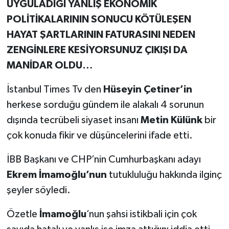
UYGULADIĞI YANLIŞ EKONOMİK
POLİTİKALARININ SONUCU KÖTÜLEŞEN
HAYAT ŞARTLARININ FATURASINI NEDEN
ZENGİNLERE KESİYORSUNUZ ÇIKIŞI DA
MANİDAR OLDU…
İstanbul Times Tv den
Hüseyin Çetiner’in
herkese sorduğu gündem ile alakalı 4 sorunun
dışında tecrübeli siyaset insanı
Metin Külünk
bir
çok konuda fikir ve düşüncelerini ifade etti.
İBB Başkanı ve CHP’nin Cumhurbaşkanı adayı
Ekrem İmamoğlu’nun
tutukluluğu hakkında ilginç
şeyler söyledi.
Özetle
İmamoğlu
’nun şahsi istikbali için çok