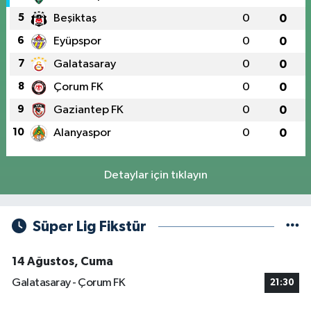
5
Beşiktaş
0
0
6
Eyüpspor
0
0
7
Galatasaray
0
0
8
Çorum FK
0
0
9
Gaziantep FK
0
0
10
Alanyaspor
0
0
Detaylar için tıklayın
Süper Lig Fikstür
14 Ağustos, Cuma
Galatasaray - Çorum FK
21:30