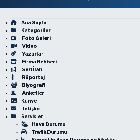
Ana Sayfa
Kategoriler
Foto Galeri
Video
Yazarlar
Firma Rehberi
Seri İlan
Röportaj
Biyografi
Anketler
Künye
İletişim
Servisler
Hava Durumu
Trafik Durumu
Süper Lig Puan Durumu ve Fikstür