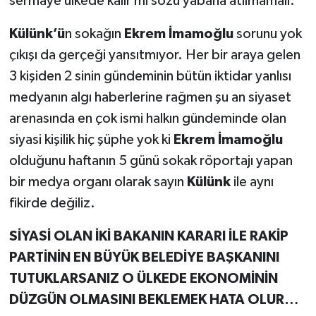
sermaye ülkede kalır mı sözü yabana atılmamalı.
Külünk’ü
n sokağın
Ekrem İmamoğlu
sorunu yok
çıkışı da gerçeği yansıtmıyor. Her bir araya gelen
3 kişiden 2 sinin gündeminin bütün iktidar yanlısı
medyanın algı haberlerine rağmen şu an siyaset
arenasında en çok ismi halkın gündeminde olan
siyasi kişilik hiç şüphe yok ki
Ekrem İmamoğlu
olduğunu haftanın 5 günü sokak röportajı yapan
bir medya organı olarak sayın
Külünk
ile aynı
fikirde değiliz.
SİYASİ OLAN İKİ BAKANIN KARARI İLE RAKİP
PARTİNİN EN BÜYÜK BELEDİYE BAŞKANINI
TUTUKLARSANIZ O ÜLKEDE EKONOMİNİN
DÜZGÜN OLMASINI BEKLEMEK HATA OLUR…