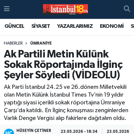
GÜNCEL
SİYASET
YAZARLARIMIZ
EKONOMİ
S
HABERLER
ÜMRANİYE
Ak Partili Metin Külünk
Sokak Röportajında İlginç
Şeyler Söyledi (VİDEOLU)
Ak Parti İstanbul 24.25 ve 26.dönem Milletvekili
olan Metin Külünk İstanbul Times Tv’nin 19 yıldır
yaptığı siyasi içerikli sokak röportajına Ümraniye
Çarşı’da katıldı. En İlginç konuşması zenginlerden
Varlık Denge Vergisi alıp fakirlere dağıtalım oldu.
HÜSEYIN ÇETINER
23.05.2026 - 18:34
23.05.2026 - 