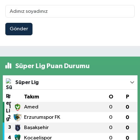
Gönder
Süper Lig Puan Durumu
Süper Lig
#
Takım
O
P
1
Amed
0
0
2
Erzurumspor FK
0
0
3
Başakşehir
0
0
4
Kocaelispor
0
0