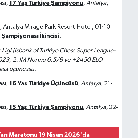
ası,
17 Yaş
Türkiye Şampiyonu
,
Antalya
,
, Antalya Mirage Park Resort Hotel, 01-10
 Şampiyonası İkincisi
.
Ligi (Isbank of Turkiye Chess Super League-
023, 2. IM Normu 6.5/9 ve +2450 ELO
asa üçüncüsü.
ası,
16 Yaş
Türkiye Üçüncüsü
,
Antalya
, 21-
ası,
15 Yaş
Türkiye Şampiyonu
,
Antalya
, 22-
Yarı Maratonu 19 Nisan 2026'da