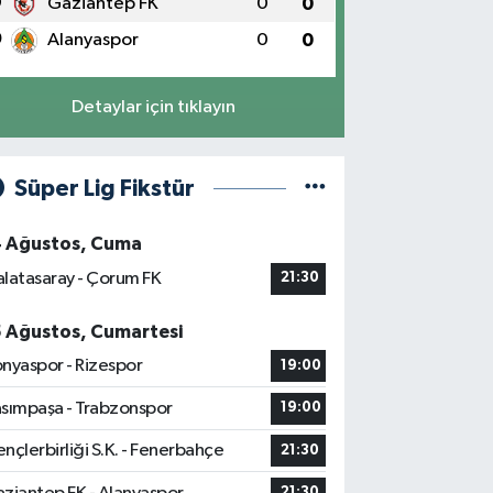
9
Gaziantep FK
0
0
0
Alanyaspor
0
0
Detaylar için tıklayın
Süper Lig Fikstür
4 Ağustos, Cuma
latasaray - Çorum FK
21:30
5 Ağustos, Cumartesi
nyaspor - Rizespor
19:00
sımpaşa - Trabzonspor
19:00
nçlerbirliği S.K. - Fenerbahçe
21:30
21:30