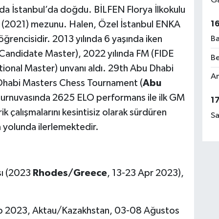
Ga
nda İstanbul’da doğdu. BİLFEN Florya İlkokulu
1
u (2021) mezunu. Halen, Özel İstanbul ENKA
ğrencisidir. 2013 yılında 6 yaşında iken
Ba
(Candidate Master), 2022 yılında FM (FIDE
Be
tional Master) unvanı aldı. 29th Abu Dhabi
Am
 Dhabi Masters Chess Tournament (
Abu
urnuvasında 2625 ELO performans ile ilk GM
1
k çalışmalarını kesintisiz olarak sürdüren
Sa
 yolunda ilerlemektedir.
sı (2023
Rhodes/Greece
, 13-23 Apr 2023),
 2023, Aktau/Kazakhstan, 03-08 Ağustos