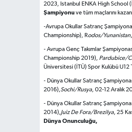
2023, Istanbul ENKA High School (İ
Şampiyonu
ve tüm maçlarını kaza
-Avrupa Okullar Satranç Şampiyon
Championship), R
odos/Yunanistan
- Avrupa Genç Takımlar Şampiyona
Championship 2019),
Pardubice/C
Üniversitesi (İTÜ) Spor Kulübü U12 
- Dünya Okullar Satranç Şampiyon
2016),
Sochi/Rusya
, 02-12 Aralık 
- Dünya Okullar Satranç Şampiyon
2014),
Juiz De Fora/Brezilya
, 25 Ka
Dünya Onunculuğu,