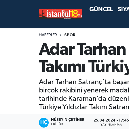
GÜNCEL
SİY
HABERLER
SPOR
Adar Tarhan 
Takımı Türk
Adar Tarhan Satranç’ta başarı
birçok rakibini yenerek mada
tarihinde Karaman’da düzenle
Türkiye Yıldızlar Takım Satr
HÜSEYIN ÇETINER
25.04.2024 - 17:4
EDITÖR
YAYINLANMA