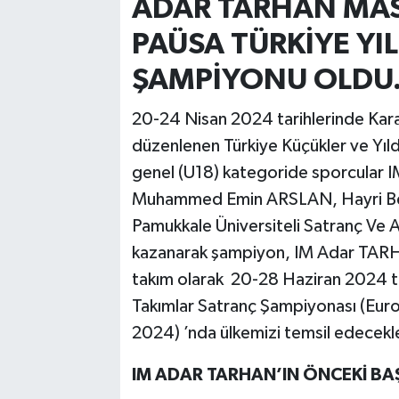
ADAR TARHAN MASA
PAÜSA TÜRKİYE YI
ŞAMPİYONU OLDU.
20-24 Nisan 2024 tarihlerinde Kar
düzenlenen Türkiye Küçükler ve Yıl
genel (U18) kategoride sporcula
Muhammed Emin ARSLAN, Hayri Bey
Pamukkale Üniversiteli Satranç Ve A
kazanarak şampiyon, IM Adar TARHAN
takım olarak 20-28 Haziran 2024 t
Takımlar Satranç Şampiyonası (Eu
2024) ’nda ülkemizi temsil edecekl
IM ADAR TARHAN’IN ÖNCEKİ BA