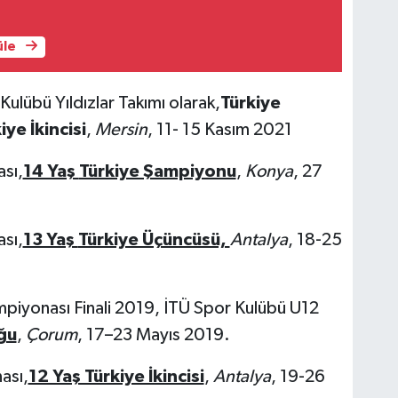
üle
ulübü Yıldızlar Takımı olarak,
Türkiye
ye İkincisi
,
Mersin
, 11- 15 Kasım 2021
ası,
14 Yaş
Türkiye Şampiyonu
,
Konya
, 27
ası,
13 Yaş
Türkiye Üçüncüsü,
Antalya
, 18-25
mpiyonası Finali 2019, İTÜ Spor Kulübü U12
ğu
,
Çorum
, 17–23 Mayıs 2019.
ası,
12 Yaş Türkiye İkincisi
,
Antalya
, 19-26