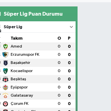
Süper Lig Puan Durumu
Süper Lig
#
Takım
O
P
1
Amed
0
0
2
Erzurumspor FK
0
0
3
Başakşehir
0
0
4
Kocaelispor
0
0
5
Beşiktaş
0
0
6
Eyüpspor
0
0
7
Galatasaray
0
0
8
Çorum FK
0
0