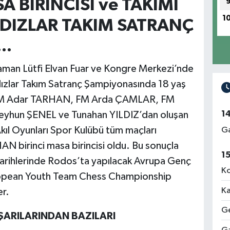
 BİRİNCİSİ ve TAKIMI
1
LDIZLAR TAKIM SATRANÇ
..
aman Lütfi Elvan Fuar ve Kongre Merkezi’nde
dızlar Takım Satranç Şampiyonasında 18 yaş
r IM Adar TARHAN, FM Arda ÇAMLAR, FM
1
hun ŞENEL ve Tunahan YILDIZ’dan oluşan
kıl Oyunları Spor Kulübü tüm maçları
Ga
 birinci masa birincisi oldu. Bu sonuçla
1
arihlerinde Rodos’ta yapılacak Avrupa Genç
Ko
ropean Youth Team Chess Championship
Ka
er.
Ge
ŞARILARINDAN BAZILARI