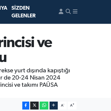
NYA
SİZDEN
GELENLER
incisi ve
u
ekse yurt dışında kapıştığı
fer de 20-24 Nisan 2024
ncisi ve takımı PAÜSA
-
+
A
A