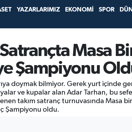
ASET
YAZARLARIMIZ
EKONOMİ
SPOR
DÜ
Satrançta Masa Bir
iye Şampiyonu Old
ya doymak bilmiyor. Gerek yurt içinde ger
lyalar ve kupalar alan Adar Tarhan, bu se
nen takım satranç turnuvasında Masa biri
anç Şampiyonu oldu.
5