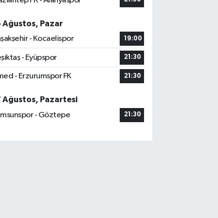
ziantep FK - Alanyaspor
6 Ağustos, Pazar
şakşehir - Kocaelispor
19:00
şiktaş - Eyüpspor
21:30
ed - Erzurumspor FK
21:30
7 Ağustos, Pazartesi
msunspor - Göztepe
21:30