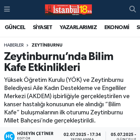
GÜNCEL
SİYASET
YAZARLARIMIZ
EKONOMİ
S
HABERLER
ZEYTİNBURNU
Zeytinburnu’nda Bilim
Kafe Etkinlikleri
Yüksek Öğretim Kurulu (YÖK) ve Zeytinburnu
Belediyesi Aile Kadın Destekleme ve Engelliler
Merkezi (AKDEM) işbirliğiyle gerçekleştirilen ve
kanser hastalığı konusunun ele alındığı “Bilim
Kafe” buluşmalarının ilk oturumu Zeytinburnu
Millet Bahçesi’nde gerçekleştirildi.
HÜSEYIN ÇETINER
02.07.2025 - 17:34
05.07.2025 - 1
EDITÖR
YAYINLANMA
GÜNCELLEM