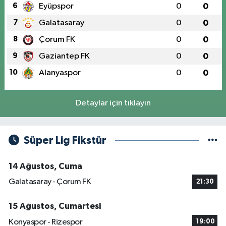
6
Eyüpspor
0
0
7
Galatasaray
0
0
8
Çorum FK
0
0
9
Gaziantep FK
0
0
10
Alanyaspor
0
0
Detaylar için tıklayın
Süper Lig Fikstür
14 Ağustos, Cuma
Galatasaray - Çorum FK
21:30
15 Ağustos, Cumartesi
Konyaspor - Rizespor
19:00