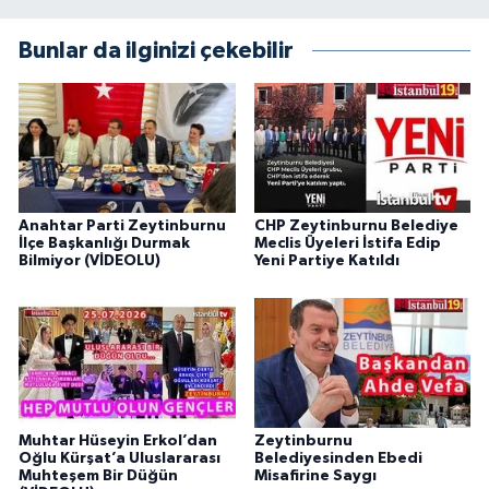
Bunlar da ilginizi çekebilir
Anahtar Parti Zeytinburnu
CHP Zeytinburnu Belediye
İlçe Başkanlığı Durmak
Meclis Üyeleri İstifa Edip
Bilmiyor (VİDEOLU)
Yeni Partiye Katıldı
Muhtar Hüseyin Erkol’dan
Zeytinburnu
Oğlu Kürşat’a Uluslararası
Belediyesinden Ebedi
Muhteşem Bir Düğün
Misafirine Saygı