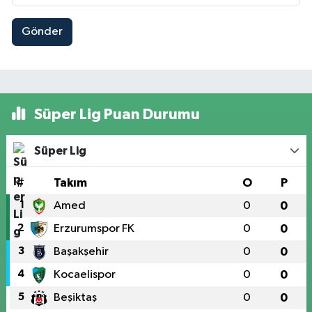
Gönder
Süper Lig Puan Durumu
Süper Lig
#
Takım
O
P
1
Amed
0
0
2
Erzurumspor FK
0
0
3
Başakşehir
0
0
4
Kocaelispor
0
0
5
Beşiktaş
0
0