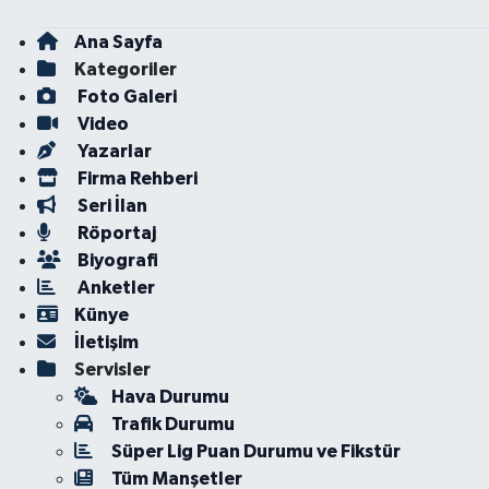
Ana Sayfa
Kategoriler
Foto Galeri
Video
Yazarlar
Firma Rehberi
Seri İlan
Röportaj
Biyografi
Anketler
Künye
İletişim
Servisler
Hava Durumu
Trafik Durumu
Süper Lig Puan Durumu ve Fikstür
Tüm Manşetler