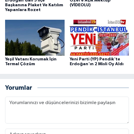
Erdoğan’dan 5 İlçe
Özel’e Açık Mektup
Başkanına Plaket Ve Katılım
(VİDEOLU)
Yapanlara Rozet
Yeşil Vatanı Korumak İçin
Yeni Parti (YP) Pendik'te
Termal Çözüm
Erdoğan'ın 2 Misli Oy Aldı
Yorumlar