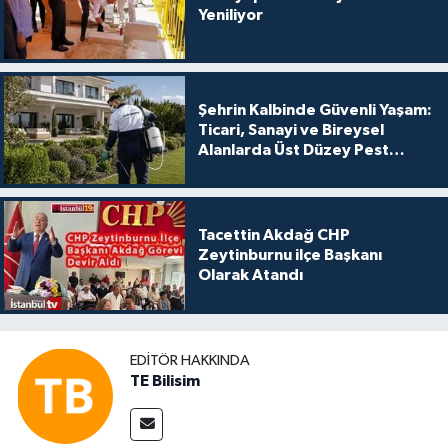
Yeniliyor
Şehrin Kalbinde Güvenli Yaşam:
Ticari, Sanayi ve Bireysel
Alanlarda Üst Düzey Pest
Kontrol
Tacettin Akdağ CHP
Zeytinburnu ilçe Başkanı
Olarak Atandı
EDITÖR HAKKINDA
TE Bilisim