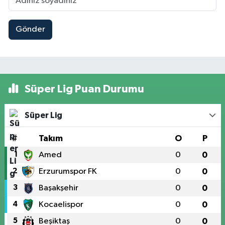
Gönder
Süper Lig Puan Durumu
Süper Lig
#
Takım
O
P
1
Amed
0
0
2
Erzurumspor FK
0
0
3
Başakşehir
0
0
4
Kocaelispor
0
0
5
Beşiktaş
0
0