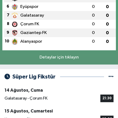
6
Eyüpspor
0
0
7
Galatasaray
0
0
8
Çorum FK
0
0
9
Gaziantep FK
0
0
10
Alanyaspor
0
0
Detaylar için tıklayın
Süper Lig Fikstür
14 Ağustos, Cuma
Galatasaray - Çorum FK
21:30
15 Ağustos, Cumartesi