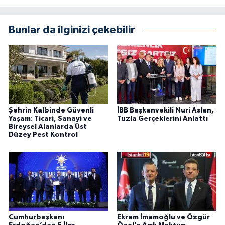
Bunlar da ilginizi çekebilir
Şehrin Kalbinde Güvenli
İBB Başkanvekili Nuri Aslan,
Yaşam: Ticari, Sanayi ve
Tuzla Gerçeklerini Anlattı
Bireysel Alanlarda Üst
Düzey Pest Kontrol
Cumhurbaşkanı
Ekrem İmamoğlu ve Özgür