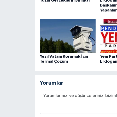
Tuzla Gerçeklerini Anlattı
Erdoğan’
Başkanın
Yapanla
Yeşil Vatanı Korumak İçin
Yeni Par
Termal Çözüm
Erdoğan'
Yorumlar