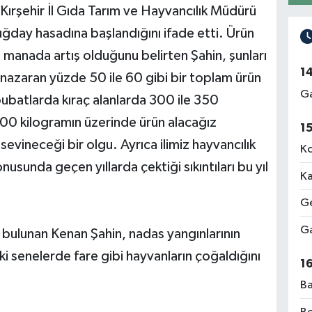
 Kırşehir İl Gıda Tarım ve Hayvancılık Müdürü
uğday hasadına başlandığını ifade etti. Ürün
 manada artış olduğunu belirten Şahin, şunları
1
nazaran yüzde 50 ile 60 gibi bir toplam ürün
Ga
bubatlarda kıraç alanlarda 300 ile 350
400 kilogramın üzerinde ürün alacağız
1
sevineceği bir olgu. Ayrıca ilimiz hayvancılık
Ko
usunda geçen yıllarda çektiği sıkıntıları bu yıl
Ka
Ge
Ga
ulunan Kenan Şahin, nadas yangınlarının
 senelerde fare gibi hayvanların çoğaldığını
1
Ba