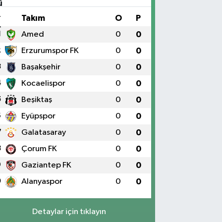
#
Takım
O
P
1
Amed
0
0
2
Erzurumspor FK
0
0
3
Başakşehir
0
0
4
Kocaelispor
0
0
5
Beşiktaş
0
0
6
Eyüpspor
0
0
7
Galatasaray
0
0
8
Çorum FK
0
0
9
Gaziantep FK
0
0
0
Alanyaspor
0
0
Detaylar için tıklayın