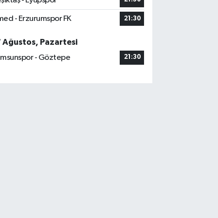
şiktaş - Eyüpspor
ed - Erzurumspor FK
21:30
7 Ağustos, Pazartesi
msunspor - Göztepe
21:30