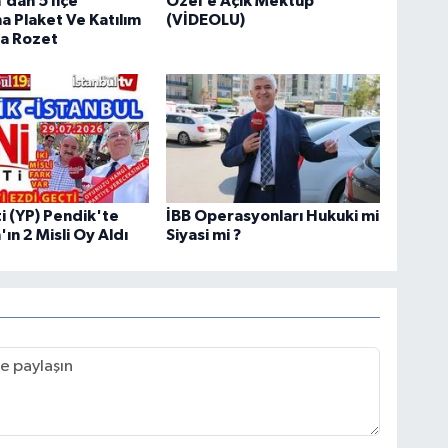
dan 5 İlçe
Özel’e Açık Mektup
a Plaket Ve Katılım
(VİDEOLU)
ra Rozet
ti (YP) Pendik'te
İBB Operasyonları Hukuki mi
ın 2 Misli Oy Aldı
Siyasi mi ?