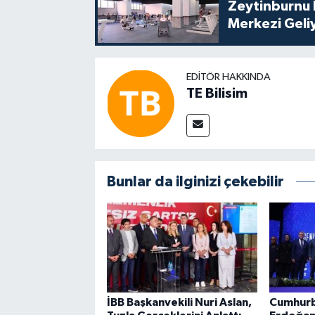
Zeytinburnu 
Merkezi Geli
EDITÖR HAKKINDA
TE Bilisim
Bunlar da ilginizi çekebilir
İBB Başkanvekili Nuri Aslan,
Cumhurb