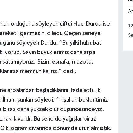
Be
Am
un olduğunu söyleyen çiftçi Hacı Durdu ise
1
bereketli geçmesini diledi. Geçen seneye
Sa
duğunu söyleyen Durdu, “Bu yılki hububat
kliyoruz. Sayın büyüklerimiz daha arpa
nda satamıyoruz. Bizim esnafa, mazota,
ıklanırsa memnun kalırız.” dedi.
ne arpalardan başladıklarını ifade etti. İki
İlhan, şunları söyledi: “İnşallah beklentimiz
 biraz daha yüksek olur düşüncesindeyiz.
kuraklık vardı. Bu sene de yağışlar biraz
50 kilogram civarında dönümde ürün almıştık.