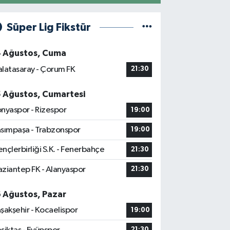
Süper Lig Fikstür
4 Ağustos, Cuma
latasaray - Çorum FK
21:30
5 Ağustos, Cumartesi
nyaspor - Rizespor
19:00
sımpaşa - Trabzonspor
19:00
nçlerbirliği S.K. - Fenerbahçe
21:30
ziantep FK - Alanyaspor
21:30
6 Ağustos, Pazar
şakşehir - Kocaelispor
19:00
21:30