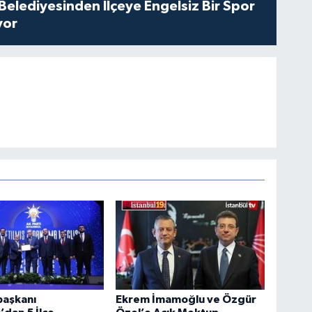
Belediyesinden İlçeye Engelsiz Bir Spor
yor
aşkanı
Ekrem İmamoğlu ve Özgür