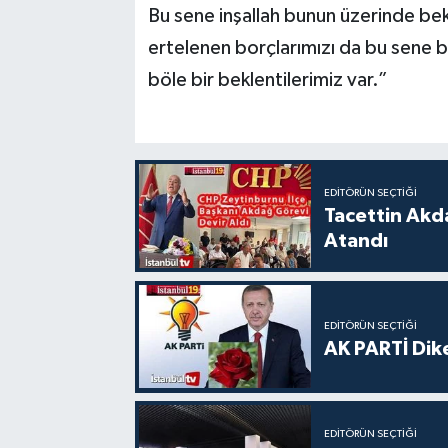
Bu sene inşallah bunun üzerinde bekl
ertelenen borçlarımızı da bu sene bu 
böle bir beklentilerimiz var.”
EDITÖRÜN SEÇTIĞI
Tacettin Akd
Atandı
EDITÖRÜN SEÇTIĞI
AK PARTİ Dike
EDITÖRÜN SEÇTIĞI