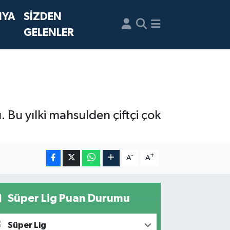
NYA
SİZDEN
GELENLER
 Bu yılki mahsulden çiftçi çok
-
+
A
A
Süper Lig Puan Durumu
Süper Lig