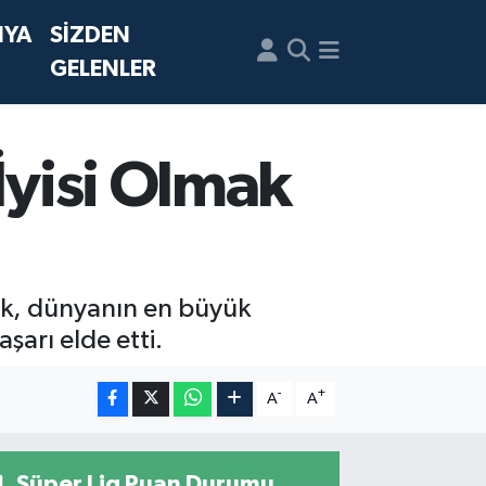
NYA
SİZDEN
GELENLER
İyisi Olmak
rak, dünyanın en büyük
şarı elde etti.
-
+
A
A
Süper Lig Puan Durumu