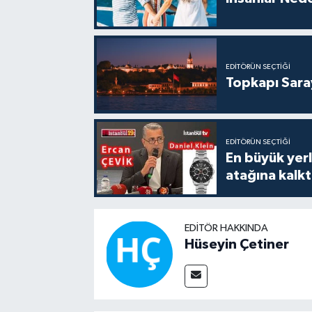
EDITÖRÜN SEÇTIĞI
Topkapı Sara
EDITÖRÜN SEÇTIĞI
En büyük yerli
atağına kalk
EDITÖR HAKKINDA
Hüseyin Çetiner