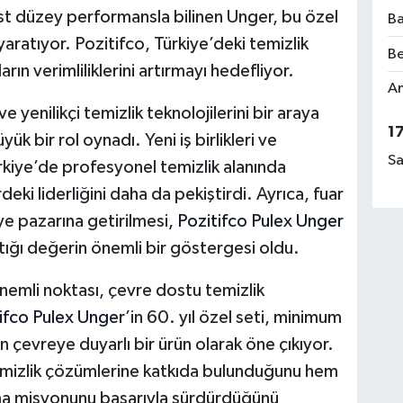
st düzey performansla bilinen Unger, bu özel
Ba
yaratıyor. Pozitifco, Türkiye’deki temizlik
Be
rın verimliliklerini artırmayı hedefliyor.
Am
e yenilikçi temizlik teknolojilerini bir araya
1
ük bir rol oynadı. Yeni iş birlikleri ve
Sa
rkiye’de profesyonel temizlik alanında
ki liderliğini daha da pekiştirdi. Ayrıca, fuar
ye pazarına getirilmesi
, Pozitifco Pulex Unger
tığı değerin önemli bir göstergesi oldu.
önemli noktası, çevre dostu temizlik
ifco Pulex Unger
’in 60. yıl özel seti, minimum
n çevreye duyarlı bir ürün olarak öne çıkıyor.
temizlik çözümlerine katkıda bulunduğunu hem
unma misyonunu başarıyla sürdürdüğünü