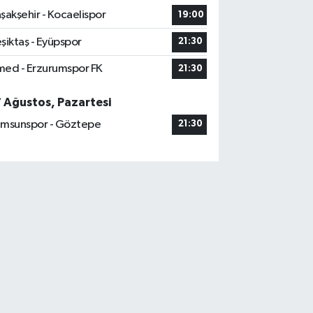
şakşehir - Kocaelispor
19:00
şiktaş - Eyüpspor
21:30
ed - Erzurumspor FK
21:30
7 Ağustos, Pazartesi
msunspor - Göztepe
21:30