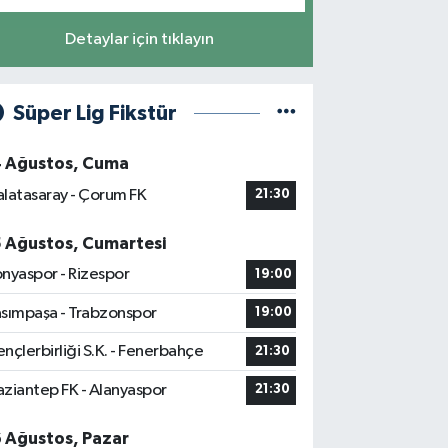
Detaylar için tıklayın
Süper Lig Fikstür
4 Ağustos, Cuma
latasaray - Çorum FK
21:30
5 Ağustos, Cumartesi
nyaspor - Rizespor
19:00
sımpaşa - Trabzonspor
19:00
nçlerbirliği S.K. - Fenerbahçe
21:30
ziantep FK - Alanyaspor
21:30
6 Ağustos, Pazar