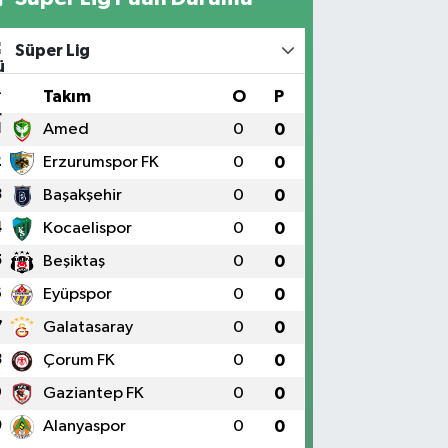
Süper Lig
#
Takım
O
P
1
Amed
0
0
2
Erzurumspor FK
0
0
3
Başakşehir
0
0
4
Kocaelispor
0
0
5
Beşiktaş
0
0
6
Eyüpspor
0
0
7
Galatasaray
0
0
8
Çorum FK
0
0
9
Gaziantep FK
0
0
0
Alanyaspor
0
0