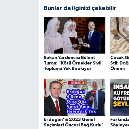
Bunlar da ilginizi çekebilir
Bakan Yardımcısı Bülent
Çocuk Gi
Turan: "Kötü Örnekler Sivil
Stil: Do
Topluma Yük Bırakıyor
Önemi
Erdoğan'ın 2023 Genel
Farkınd
Seçimleri Öncesi Bağ Kurlu’
Söyleyec