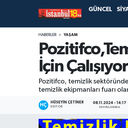
GÜNCEL
SİY
HABERLER
YAŞAM
Pozitifco,Te
İçin Çalışıyor
Pozitifco, temizlik sektöründ
temizlik ekipmanları fuarı ol
HÜSEYIN ÇETINER
08.11.2024 - 14:17
EDITÖR
YAYINLANMA