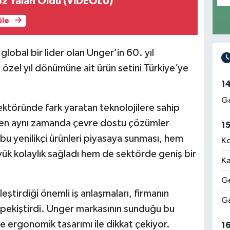
öz Yalan Oldu (VİDEOLU)
üle
global bir lider olan Unger’in 60. yıl
 özel yıl dönümüne ait ürün setini Türkiye’ye
1
Ga
sektöründe fark yaratan teknolojilere sahip
rırken aynı zamanda çevre dostu çözümler
1
bu yenilikçi ürünleri piyasaya sunması, hem
Ko
yük kolaylık sağladı hem de sektörde geniş bir
Ka
Ge
eştirdiği önemli iş anlaşmaları, firmanın
Ga
 pekiştirdi. Unger markasının sunduğu bu
 ve ergonomik tasarımı ile dikkat çekiyor.
1