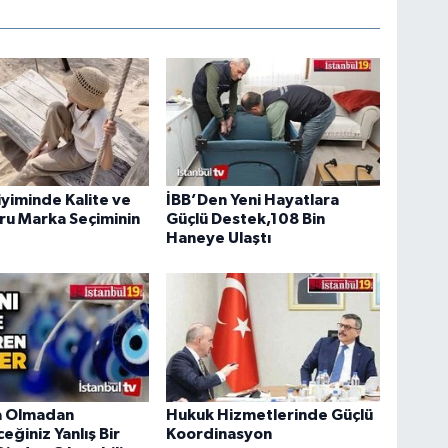
yiminde Kalite ve
İBB’Den Yeni Hayatlara
ğru Marka Seçiminin
Güçlü Destek,108 Bin
Haneye Ulaştı
a Olmadan
Hukuk Hizmetlerinde Güçlü
eğiniz Yanlış Bir
Koordinasyon