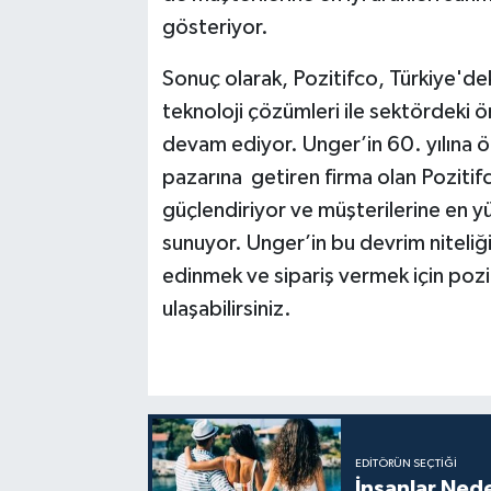
gösteriyor.
Sonuç olarak, Pozitifco, Türkiye'dek
teknoloji çözümleri ile sektördeki 
devam ediyor. Unger’in 60. yılına öz
pazarına getiren firma olan Pozitifc
güçlendiriyor ve müşterilerine en 
sunuyor. Unger’in bu devrim niteliği
edinmek ve sipariş vermek için poz
ulaşabilirsiniz.
EDITÖRÜN SEÇTIĞI
İnsanlar Nede