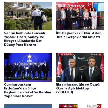
Şehrin Kalbinde Güvenli
İBB Başkanvekili Nuri Aslan,
Yaşam: Ticari, Sanayi ve
Tuzla Gerçeklerini Anlattı
Bireysel Alanlarda Üst
Düzey Pest Kontrol
Cumhurbaşkanı
Ekrem İmamoğlu ve Özgür
Erdoğan’dan 5 İlçe
Özel’e Açık Mektup
Başkanına Plaket Ve Katılım
(VİDEOLU)
Yapanlara Rozet