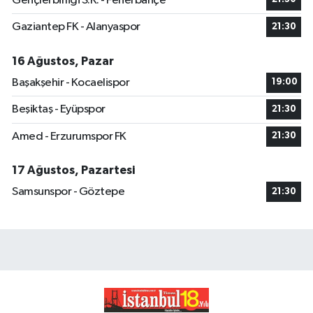
Gençlerbirliği S.K. - Fenerbahçe
Gaziantep FK - Alanyaspor
21:30
16 Ağustos, Pazar
Başakşehir - Kocaelispor
19:00
Beşiktaş - Eyüpspor
21:30
Amed - Erzurumspor FK
21:30
17 Ağustos, Pazartesi
Samsunspor - Göztepe
21:30