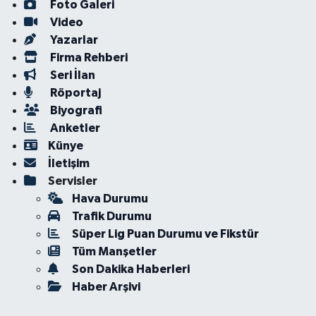
Foto Galeri
Video
Yazarlar
Firma Rehberi
Seri İlan
Röportaj
Biyografi
Anketler
Künye
İletişim
Servisler
Hava Durumu
Trafik Durumu
Süper Lig Puan Durumu ve Fikstür
Tüm Manşetler
Son Dakika Haberleri
Haber Arşivi