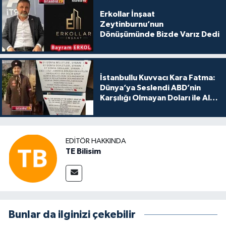
Erkollar İnşaat
Zeytinburnu’nun
Dönüşümünde Bizde Varız Dedi
İstanbullu Kuvvacı Kara Fatma:
Dünya’ya Seslendi ABD’nin
Karşılığı Olmayan Doları ile Alış
Veriş Yapmayın Dedi
EDITÖR HAKKINDA
TE Bilisim
Bunlar da ilginizi çekebilir