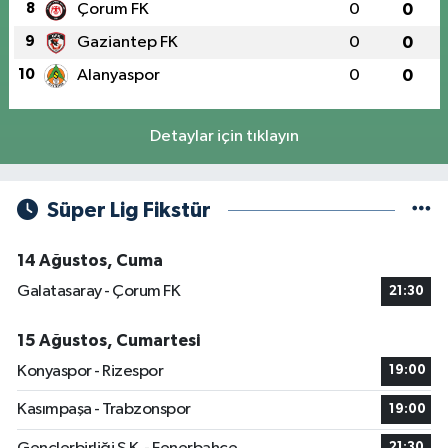
8
Çorum FK
0
0
9
Gaziantep FK
0
0
10
Alanyaspor
0
0
Detaylar için tıklayın
Süper Lig Fikstür
14 Ağustos, Cuma
Galatasaray - Çorum FK
21:30
15 Ağustos, Cumartesi
Konyaspor - Rizespor
19:00
Kasımpaşa - Trabzonspor
19:00
21:30