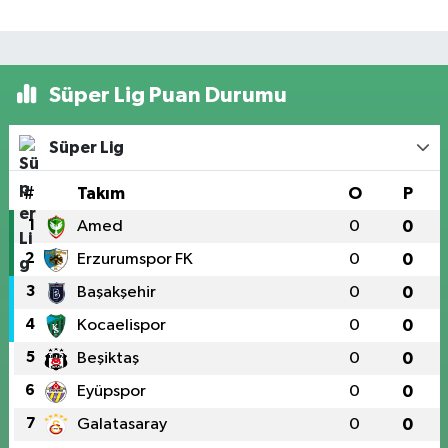
Süper Lig Puan Durumu
Süper Lig
#
Takım
O
P
1
Amed
0
0
2
Erzurumspor FK
0
0
3
Başakşehir
0
0
4
Kocaelispor
0
0
5
Beşiktaş
0
0
6
Eyüpspor
0
0
7
Galatasaray
0
0