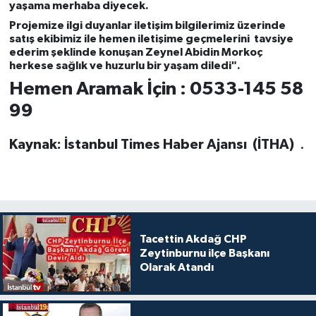
yaşama merhaba diyecek.
Projemize ilgi duyanlar iletişim bilgilerimiz üzerinde
satış ekibimiz ile hemen iletişime geçmelerini tavsiye
ederim şeklinde konuşan Zeynel Abidin Morkoç
herkese sağlık ve huzurlu bir yaşam diledi".
Hemen Aramak İçin : 0533-145 58
99
Kaynak: İstanbul Times Haber Ajansı (İTHA)
.
Tacettin Akdağ CHP
Zeytinburnu ilçe Başkanı
Olarak Atandı