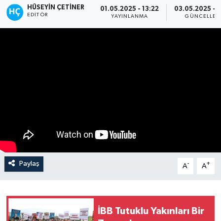
HÜSEYIN ÇETINER
01.05.2025 - 13:22
03.05.2025 - 
EDITÖR
YAYINLANMA
GÜNCELLEM
Paylaş
-
+
A
A
İBB Tutuklu Yakınları Bir