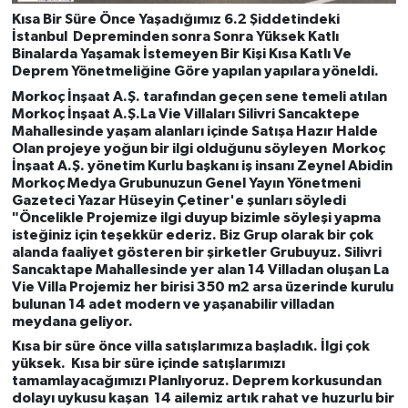
Kısa Bir Süre Önce Yaşadığımız 6.2 Şiddetindeki
İstanbul Depreminden sonra Sonra Yüksek Katlı
Binalarda Yaşamak İstemeyen Bir Kişi Kısa Katlı Ve
Deprem Yönetmeliğine Göre yapılan yapılara yöneldi.
Morkoç İnşaat A.Ş. tarafından geçen sene temeli atılan
Morkoç İnşaat A.Ş.La Vie Villaları Silivri Sancaktepe
Mahallesinde yaşam alanları içinde Satışa Hazır Halde
Olan projeye yoğun bir ilgi olduğunu söyleyen Morkoç
İnşaat A.Ş. yönetim Kurlu başkanı iş insanı Zeynel Abidin
Morkoç Medya Grubunuzun Genel Yayın Yönetmeni
Gazeteci Yazar
Hüseyin Çetiner'
e şunları söyledi
"Öncelikle Projemize ilgi duyup bizimle söyleşi yapma
isteğiniz için teşekkür ederiz. Biz Grup olarak bir çok
alanda faaliyet gösteren bir şirketler Grubuyuz. Silivri
Sancaktape Mahallesinde yer alan 14 Villadan oluşan La
Vie Villa Projemiz her birisi 350 m2 arsa üzerinde kurulu
bulunan 14 adet modern ve yaşanabilir villadan
meydana geliyor.
Kısa bir süre önce villa satışlarımıza başladık. İlgi çok
yüksek. Kısa bir süre içinde satışlarımızı
tamamlayacağımızı Planlıyoruz. Deprem korkusundan
dolayı uykusu kaşan 14 ailemiz artık rahat ve huzurlu bir