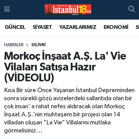
GÜNCEL
SİYASET
YAZARLARIMIZ
EKONOMİ
S
HABERLER
SİLİVRİ
Morkoç İnşaat A.Ş. La' Vie
Vilaları Satışa Hazır
(VİDEOLU)
Kısa Bir süre Önce Yaşanan İstanbul Depreminden
sonra sürekli gözü avizelerdeki sallantıda olan bir
çok insan' a rahat nefes aldıracak olan Morkoç
İnşaat A.Ş.'nin muhteşem bir projesi olan 14
villadan oluşan "La Vie" Villalarını mutlaka
görmelisiniz...