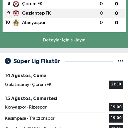
8
Çorum FK
0
0
9
Gaziantep FK
0
0
10
Alanyaspor
0
0
Detaylar için tıklayın
Süper Lig Fikstür
14 Ağustos, Cuma
Galatasaray - Çorum FK
21:30
15 Ağustos, Cumartesi
Konyaspor - Rizespor
19:00
Kasımpaşa - Trabzonspor
19:00