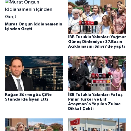
Murat Ongun İddianamenin
İçinden Geçti
İBB Tutuklu Yakınları Yağmur
Güneş Dinlemiyor 37.Basın
Açıklamasını Silivri'de yaptı
Kağan Sürmegöz Çifte
İBB Tutuklu Yakınları Fatoş
Standarda İsyan Etti
Pınar Türker ve Elif
Atayman'a Yapılan Zulme
Dikkat Çekti