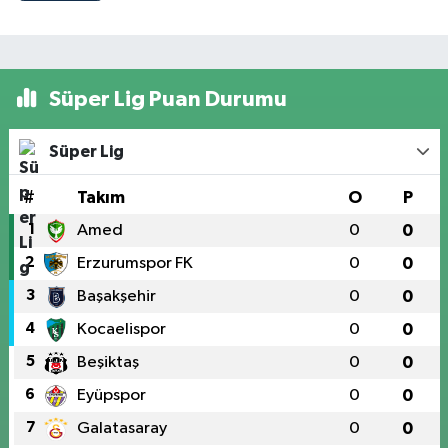
Süper Lig Puan Durumu
Süper Lig
#
Takım
O
P
1
Amed
0
0
2
Erzurumspor FK
0
0
3
Başakşehir
0
0
4
Kocaelispor
0
0
5
Beşiktaş
0
0
6
Eyüpspor
0
0
7
Galatasaray
0
0