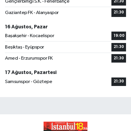
Gençlerbirliği S.K. - Fenerbahçe
21:30
Gaziantep FK - Alanyaspor
21:30
16 Ağustos, Pazar
Başakşehir - Kocaelispor
19:00
Beşiktaş - Eyüpspor
21:30
Amed - Erzurumspor FK
21:30
17 Ağustos, Pazartesi
Samsunspor - Göztepe
21:30