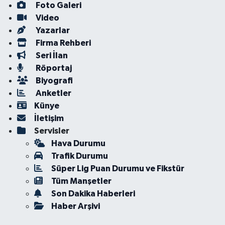
Foto Galeri
Video
Yazarlar
Firma Rehberi
Seri İlan
Röportaj
Biyografi
Anketler
Künye
İletişim
Servisler
Hava Durumu
Trafik Durumu
Süper Lig Puan Durumu ve Fikstür
Tüm Manşetler
Son Dakika Haberleri
Haber Arşivi