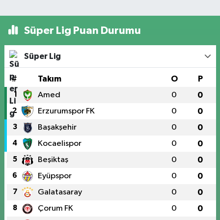
Süper Lig Puan Durumu
Süper Lig
#
Takım
O
P
1
Amed
0
0
2
Erzurumspor FK
0
0
3
Başakşehir
0
0
4
Kocaelispor
0
0
5
Beşiktaş
0
0
6
Eyüpspor
0
0
7
Galatasaray
0
0
8
Çorum FK
0
0