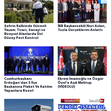
Şehrin Kalbinde Güvenli
İBB Başkanvekili Nuri Aslan,
Yaşam: Ticari, Sanayi ve
Tuzla Gerçeklerini Anlattı
Bireysel Alanlarda Üst
Düzey Pest Kontrol
Cumhurbaşkanı
Ekrem İmamoğlu ve Özgür
Erdoğan’dan 5 İlçe
Özel’e Açık Mektup
Başkanına Plaket Ve Katılım
(VİDEOLU)
Yapanlara Rozet