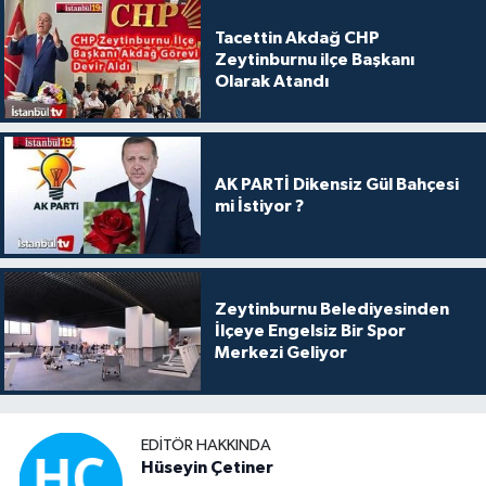
Tacettin Akdağ CHP
Zeytinburnu ilçe Başkanı
Olarak Atandı
AK PARTİ Dikensiz Gül Bahçesi
mi İstiyor ?
Zeytinburnu Belediyesinden
İlçeye Engelsiz Bir Spor
Merkezi Geliyor
EDITÖR HAKKINDA
Hüseyin Çetiner