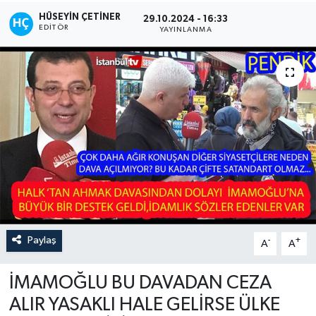
HÜSEYIN ÇETINER
29.10.2024 - 16:33
EDITÖR
YAYINLANMA
Paylaş
-
+
A
A
İMAMOĞLU BU DAVADAN CEZA
ALIR YASAKLI HALE GELİRSE ÜLKE