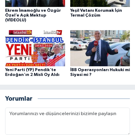
Ekrem İmamoğlu ve Özgür
Yeşil Vatanı Korumak İçin
Özel’e Açık Mektup
Termal Çözüm
(VİDEOLU)
Yeni Parti (YP) Pendik'te
İBB Operasyonları Hukuki mi
Erdoğan'ın 2 Misli Oy Aldı
Siyasi mi ?
Yorumlar