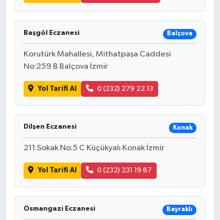
Başgöl Eczanesi
Balçova
Korutürk Mahallesi, Mithatpaşa Caddesi
No:259 B Balçova İzmir
Yol Tarifi Al
0 (232) 279 22 13
Dilşen Eczanesi
Konak
211 Sokak No:5 C Küçükyalı Konak İzmir
Yol Tarifi Al
0 (232) 231 19 87
Osmangazi Eczanesi
Bayraklı