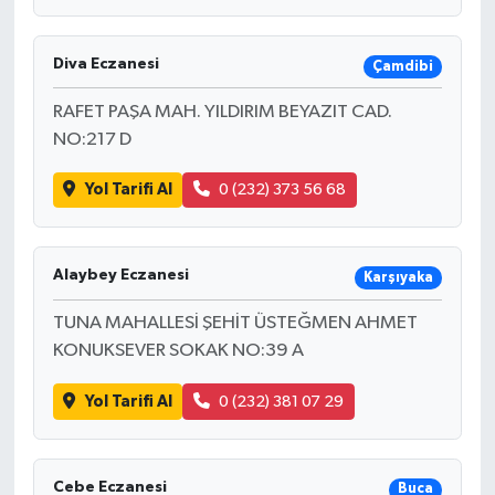
Diva Eczanesi
Çamdibi
RAFET PAŞA MAH. YILDIRIM BEYAZIT CAD.
NO:217 D
Yol Tarifi Al
0 (232) 373 56 68
Alaybey Eczanesi
Karşıyaka
TUNA MAHALLESİ ŞEHİT ÜSTEĞMEN AHMET
KONUKSEVER SOKAK NO:39 A
Yol Tarifi Al
0 (232) 381 07 29
Cebe Eczanesi
Buca