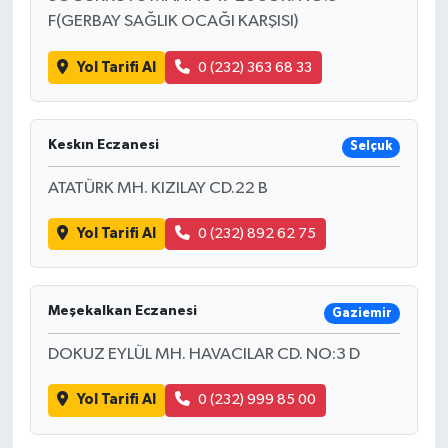
F(GERBAY SAĞLIK OCAĞI KARŞISI)
Yol Tarifi Al
0 (232) 363 68 33
Keskın Eczanesi
Selçuk
ATATÜRK MH. KIZILAY CD.22 B
Yol Tarifi Al
0 (232) 892 62 75
Meşekalkan Eczanesi
Gaziemir
DOKUZ EYLÜL MH. HAVACILAR CD. NO:3 D
Yol Tarifi Al
0 (232) 999 85 00