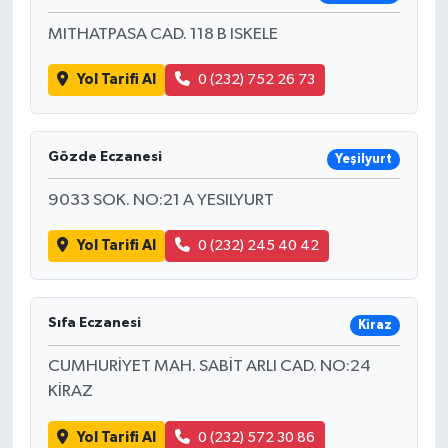
MITHATPASA CAD. 118 B ISKELE
Yol Tarifi Al
0 (232) 752 26 73
Gözde Eczanesi
Yeşilyurt
9033 SOK. NO:21 A YESILYURT
Yol Tarifi Al
0 (232) 245 40 42
Sıfa Eczanesi
Kiraz
CUMHURİYET MAH. SABİT ARLI CAD. NO:24
KİRAZ
Yol Tarifi Al
0 (232) 572 30 86