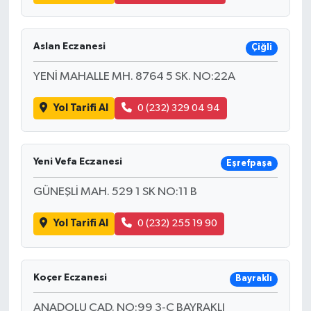
Aslan Eczanesi
Çiğli
YENİ MAHALLE MH. 8764 5 SK. NO:22A
Yol Tarifi Al
0 (232) 329 04 94
Yeni Vefa Eczanesi
Eşrefpaşa
GÜNEŞLİ MAH. 529 1 SK NO:11 B
Yol Tarifi Al
0 (232) 255 19 90
Koçer Eczanesi
Bayraklı
ANADOLU CAD. NO:99 3-C BAYRAKLI