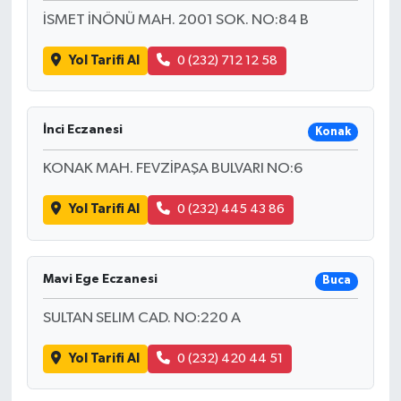
İSMET İNÖNÜ MAH. 2001 SOK. NO:84 B
Yol Tarifi Al
0 (232) 712 12 58
İnci Eczanesi
Konak
KONAK MAH. FEVZİPAŞA BULVARI NO:6
Yol Tarifi Al
0 (232) 445 43 86
Mavi Ege Eczanesi
Buca
SULTAN SELIM CAD. NO:220 A
Yol Tarifi Al
0 (232) 420 44 51