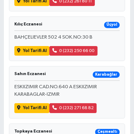
Yol Tarifi Al
0 (232) 261 80 11
Kılıç Eczanesi
Üçyol
BAHÇELIEVLER 502 4 SOK.NO:30 B
Yol Tarifi Al
0 (232) 250 66 00
Sahın Eczanesi
Karabağlar
ESKIIZIMIR CAD.NO.640 A ESKIIZIMIR
KARABAGLAR-IZMIR
Yol Tarifi Al
0 (232) 271 68 82
Topkaya Eczanesi
Çeşmealtı