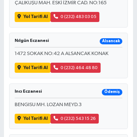
ÇALIKUŞU MAH. ESKİ İZMİR CAD. NO:165
Yol Tarifi Al
0 (232) 483 03 05
Nılgün Eczanesi
Alsancak
1472 SOKAK NO:42 A ALSANCAK KONAK
Yol Tarifi Al
0 (232) 464 48 80
Incı Eczanesi
Ödemiş
BENGISU MH. LOZAN MEYD.3
Yol Tarifi Al
0 (232) 543 15 26