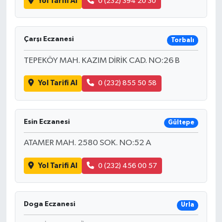
Yol Tarifi Al
0 (232) 394 20 30
Çarşı Eczanesi
Torbalı
TEPEKÖY MAH. KAZIM DİRİK CAD. NO:26 B
Yol Tarifi Al
0 (232) 855 50 58
Esin Eczanesi
Gültepe
ATAMER MAH. 2580 SOK. NO:52 A
Yol Tarifi Al
0 (232) 456 00 57
Doga Eczanesi
Urla