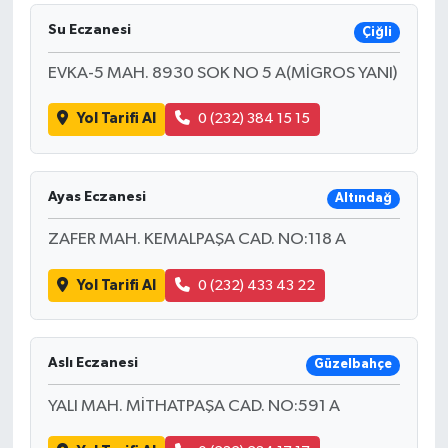
Su Eczanesi
Çiğli
EVKA-5 MAH. 8930 SOK NO 5 A(MİGROS YANI)
Yol Tarifi Al
0 (232) 384 15 15
Ayas Eczanesi
Altındağ
ZAFER MAH. KEMALPAŞA CAD. NO:118 A
Yol Tarifi Al
0 (232) 433 43 22
Aslı Eczanesi
Güzelbahçe
YALI MAH. MİTHATPAŞA CAD. NO:591 A