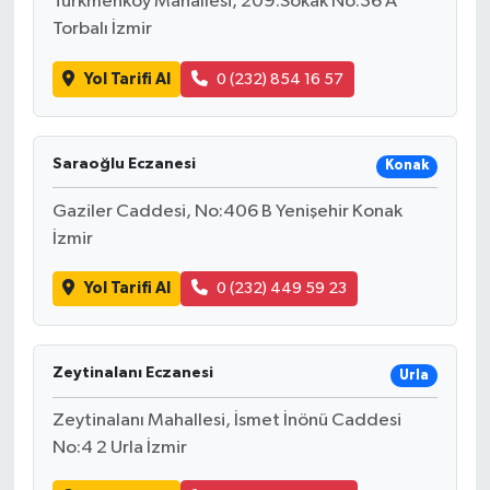
Türkmenköy Mahallesi, 209.Sokak No:36 A
Torbalı İzmir
Yol Tarifi Al
0 (232) 854 16 57
Saraoğlu Eczanesi
Konak
Gaziler Caddesi, No:406 B Yenişehir Konak
İzmir
Yol Tarifi Al
0 (232) 449 59 23
Zeytinalanı Eczanesi
Urla
Zeytinalanı Mahallesi, İsmet İnönü Caddesi
No:4 2 Urla İzmir