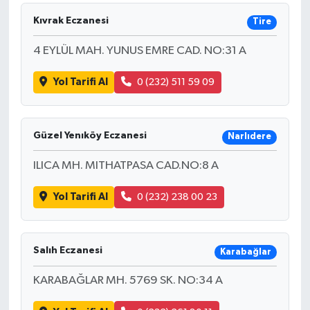
Kıvrak Eczanesi
Tire
4 EYLÜL MAH. YUNUS EMRE CAD. NO:31 A
Yol Tarifi Al
0 (232) 511 59 09
Güzel Yenıköy Eczanesi
Narlıdere
ILICA MH. MITHATPASA CAD.NO:8 A
Yol Tarifi Al
0 (232) 238 00 23
Salıh Eczanesi
Karabağlar
KARABAĞLAR MH. 5769 SK. NO:34 A