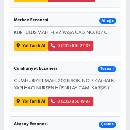
Merkez Eczanesi
Aliağa
KURTULUŞ MAH. FEVZİPAŞA CAD. NO:107 C
Yol Tarifi Al
0 (232) 616 27 07
Cumhuriyet Eczanesi
Torbalı
CUMHURİYET MAH. 2026 SOK. NO:7 4A(HALK
YAPI HACI NURŞEN HÜSNÜ AY CAMİ KARŞISI)
Yol Tarifi Al
0 (232) 856 19 97
Atasoy Eczanesi
Çeşme