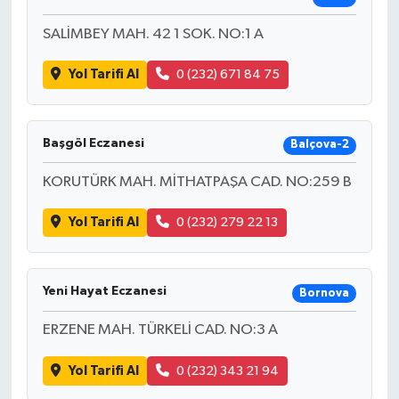
SALİMBEY MAH. 42 1 SOK. NO:1 A
Yol Tarifi Al
0 (232) 671 84 75
Başgöl Eczanesi
Balçova-2
KORUTÜRK MAH. MİTHATPAŞA CAD. NO:259 B
Yol Tarifi Al
0 (232) 279 22 13
Yeni Hayat Eczanesi
Bornova
ERZENE MAH. TÜRKELİ CAD. NO:3 A
Yol Tarifi Al
0 (232) 343 21 94