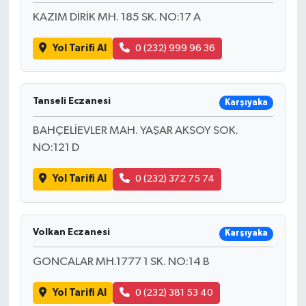
KAZIM DİRİK MH. 185 SK. NO:17 A
Yol Tarifi Al
0 (232) 999 96 36
Tanseli Eczanesi
Karşıyaka
BAHÇELİEVLER MAH. YAŞAR AKSOY SOK.
NO:121 D
Yol Tarifi Al
0 (232) 372 75 74
Volkan Eczanesi
Karşıyaka
GONCALAR MH.1777 1 SK. NO:14 B
Yol Tarifi Al
0 (232) 381 53 40