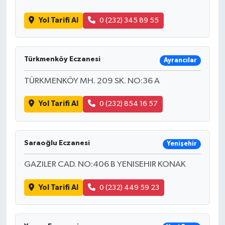
Yol Tarifi Al
0 (232) 345 89 55
Türkmenköy Eczanesi
Ayrancılar
TÜRKMENKÖY MH. 209 SK. NO:36 A
Yol Tarifi Al
0 (232) 854 16 57
Saraoğlu Eczanesi
Yenişehir
GAZILER CAD. NO:406 B YENISEHIR KONAK
Yol Tarifi Al
0 (232) 449 59 23