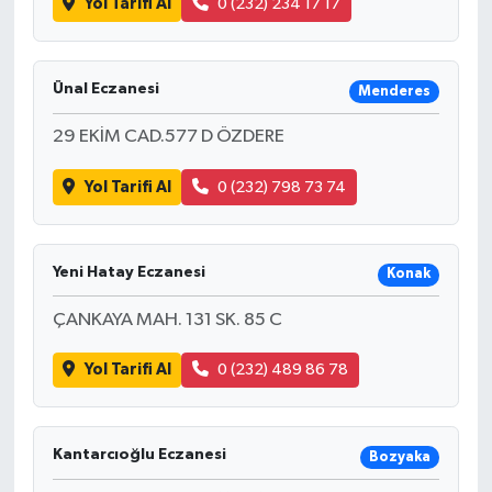
Yol Tarifi Al
0 (232) 234 17 17
Ünal Eczanesi
Menderes
29 EKİM CAD.577 D ÖZDERE
Yol Tarifi Al
0 (232) 798 73 74
Yeni Hatay Eczanesi
Konak
ÇANKAYA MAH. 131 SK. 85 C
Yol Tarifi Al
0 (232) 489 86 78
Kantarcıoğlu Eczanesi
Bozyaka