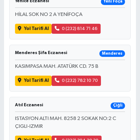
Yenıce Eczanesi
Yeni Foça
HİLAL SOK NO 2 A YENİFOÇA
Yol Tarifi Al
0 (232) 814 71 46
Menderes Şifa Eczanesi
Menderes
KASIMPASA MAH. ATATÜRK CD. 75 B
Yol Tarifi Al
0 (232) 782 10 70
Atıl Eczanesi
Çiğli
ISTASYON ALTI MAH. 8258 2 SOKAK NO:2 C
ÇIGLI-IZMIR