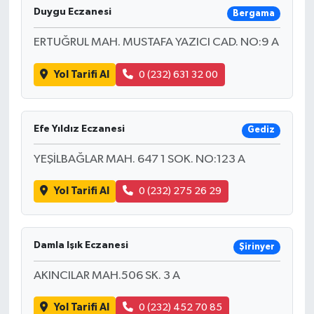
Duygu Eczanesi
Bergama
ERTUĞRUL MAH. MUSTAFA YAZICI CAD. NO:9 A
Yol Tarifi Al
0 (232) 631 32 00
Efe Yıldız Eczanesi
Gediz
YEŞİLBAĞLAR MAH. 647 1 SOK. NO:123 A
Yol Tarifi Al
0 (232) 275 26 29
Damla Işık Eczanesi
Şirinyer
AKINCILAR MAH.506 SK. 3 A
Yol Tarifi Al
0 (232) 452 70 85