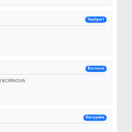
Yeşilyurt
Bornova
 1 BORNOVA
Karşıyaka