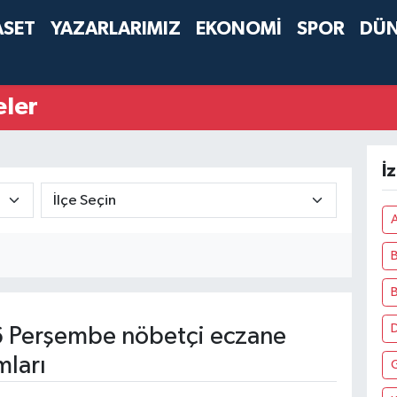
ASET
YAZARLARIMIZ
EKONOMİ
SPOR
DÜ
eler
İ
A
B
D
 Perşembe nöbetçi eczane
mları