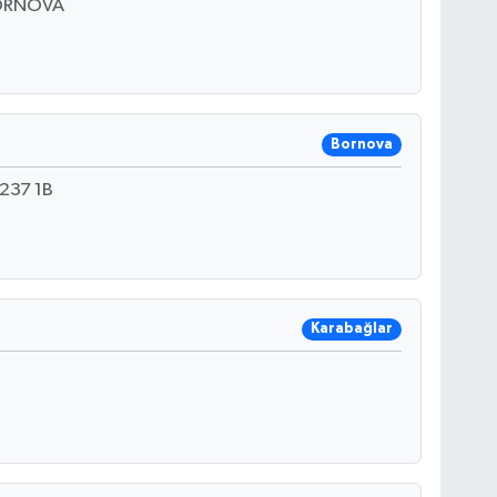
BORNOVA
Bornova
237 1B
Karabağlar