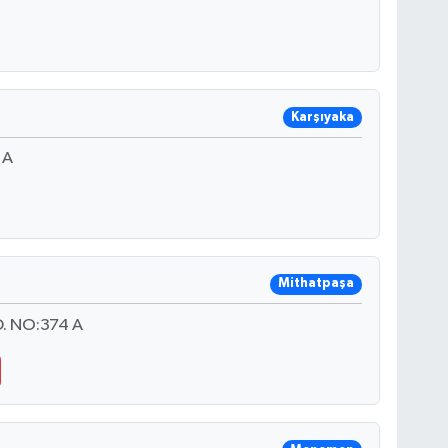
Karşıyaka
 A
Mithatpaşa
. NO:374 A