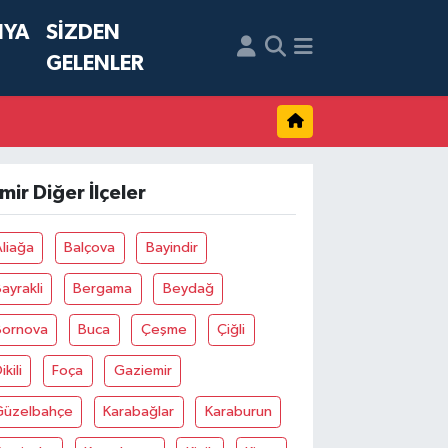
NYA
SİZDEN
GELENLER
zmir Diğer İlçeler
liağa
Balçova
Bayindir
ayrakli
Bergama
Beydağ
Bornova
Buca
Çeşme
Çiğli
ikili
Foça
Gaziemir
Güzelbahçe
Karabağlar
Karaburun