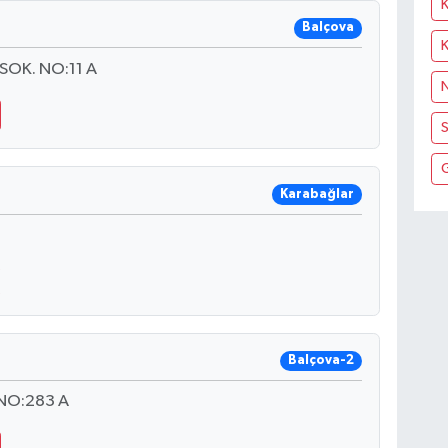
K
Balçova
SOK. NO:11 A
N
S
Karabağlar
Balçova-2
NO:283 A