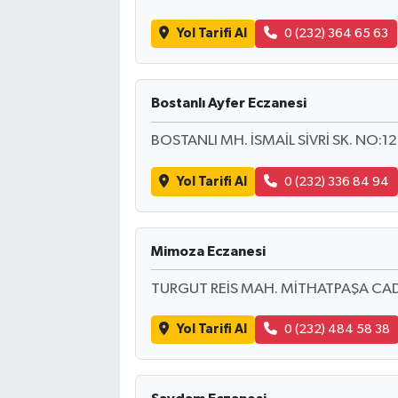
Yol Tarifi Al
0 (232) 364 65 63
Bostanlı Ayfer Eczanesi
BOSTANLI MH. İSMAİL SİVRİ SK. NO:12
Yol Tarifi Al
0 (232) 336 84 94
Mimoza Eczanesi
TURGUT REİS MAH. MİTHATPAŞA CAD
Yol Tarifi Al
0 (232) 484 58 38