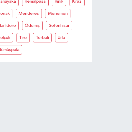
arşiyaka
Kemalpaşa
Kinik
Kiraz
Konak
Menderes
Menemen
arlidere
Ödemiş
Seferihisar
elçuk
Tire
Torbali
Urla
Gümüşpala