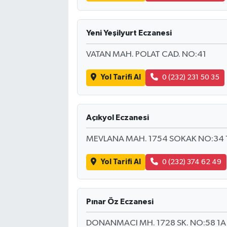
Yeni Yeşilyurt Eczanesi
VATAN MAH. POLAT CAD. NO:41
Yol Tarifi Al
0 (232) 231 50 35
Açıkyol Eczanesi
MEVLANA MAH. 1754 SOKAK NO:34
Yol Tarifi Al
0 (232) 374 62 49
Pınar Öz Eczanesi
DONANMACI MH. 1728 SK. NO:58 1A