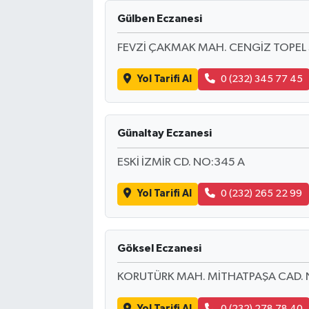
Gülben Eczanesi
FEVZİ ÇAKMAK MAH. CENGİZ TOPEL 
Yol Tarifi Al
0 (232) 345 77 45
Günaltay Eczanesi
ESKİ İZMİR CD. NO:345 A
Yol Tarifi Al
0 (232) 265 22 99
Göksel Eczanesi
KORUTÜRK MAH. MİTHATPAŞA CAD. 
Yol Tarifi Al
0 (232) 278 78 40