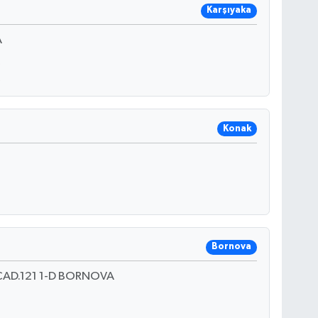
Karşıyaka
A
Konak
Bornova
CAD.121 1-D BORNOVA