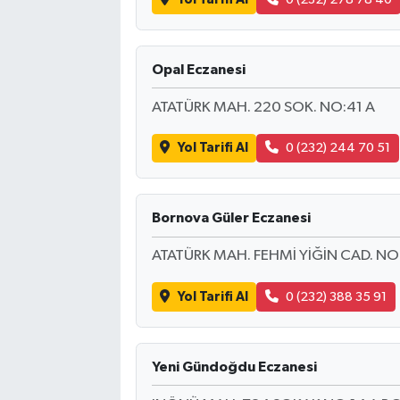
Opal Eczanesi
ATATÜRK MAH. 220 SOK. NO:41 A
Yol Tarifi Al
0 (232) 244 70 51
Bornova Güler Eczanesi
ATATÜRK MAH. FEHMİ YİĞİN CAD. NO
Yol Tarifi Al
0 (232) 388 35 91
Yeni Gündoğdu Eczanesi