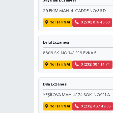
Saydam Eczanesi
29 EKİM MAH. 4. CADDE NO:36 D
Yol Tarifi Al
0 (530) 816 45 53
Eylül Eczanesi
8809 SK. NO:141 P.19 EVKA 5
Yol Tarifi Al
0 (232) 384 14 74
Dila Eczanesi
YEŞİLOVA MAH. 4174 SOK. NO:111 A
Yol Tarifi Al
0 (232) 467 49 38