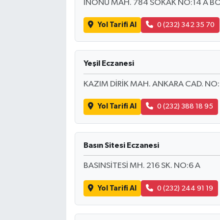
INÖNÜ MAH. 784 SOKAK NO:14 A 
Yol Tarifi Al
0 (232) 342 35 70
Yeşil Eczanesi
KAZIM DİRİK MAH. ANKARA CAD. NO:
Yol Tarifi Al
0 (232) 388 18 95
Basın Sitesi Eczanesi
BASINSİTESİ MH. 216 SK. NO:6 A
Yol Tarifi Al
0 (232) 244 91 19