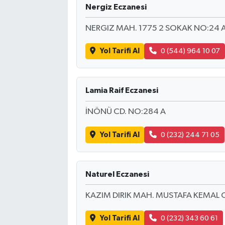
Nergiz Eczanesi
NERGIZ MAH. 1775 2 SOKAK NO:24 
Yol Tarifi Al
0 (544) 964 10 07
Lamia Raif Eczanesi
İNÖNÜ CD. NO:284 A
Yol Tarifi Al
0 (232) 244 71 05
Naturel Eczanesi
KAZIM DIRIK MAH. MUSTAFA KEMAL 
Yol Tarifi Al
0 (232) 343 60 61