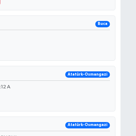
Buca
Atatürk-Osmangazi
:12 A
Atatürk-Osmangazi