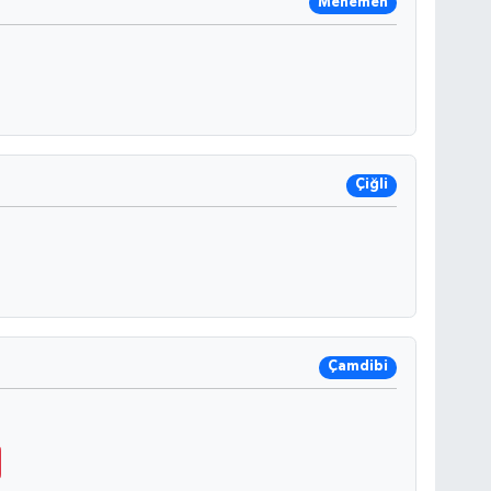
Menemen
Çiğli
Çamdibi