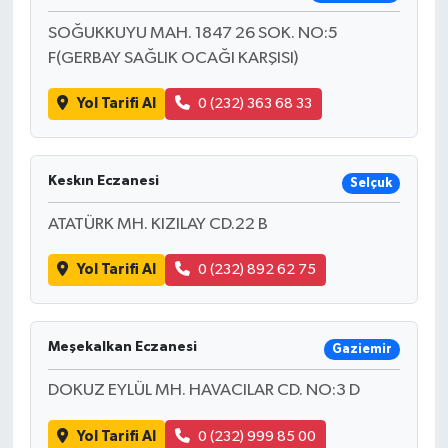
SOĞUKKUYU MAH. 1847 26 SOK. NO:5
F(GERBAY SAĞLIK OCAĞI KARŞISI)
Yol Tarifi Al
0 (232) 363 68 33
Keskın Eczanesi
Selçuk
ATATÜRK MH. KIZILAY CD.22 B
Yol Tarifi Al
0 (232) 892 62 75
Meşekalkan Eczanesi
Gaziemir
DOKUZ EYLÜL MH. HAVACILAR CD. NO:3 D
Yol Tarifi Al
0 (232) 999 85 00