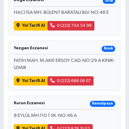
Doga Eczanesi
Urla
HACI İSA MH. BÜLENT BARATALI BLV. NO:48 E
Yol Tarifi Al
0 (232) 754 54 99
Yazgan Eczanesi
Kınık
FATIH MAH. M.AKIF ERSOY CAD. NO:29 A KINIK-
IZMIR
Yol Tarifi Al
0 (232) 688 06 07
Kurun Eczanesi
Kemalpaşa
8 EYLÜL MH.110 1 SK. NO:46 A
Yol Tarifi Al
0 (232) 878 31 02