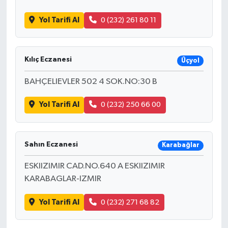
Yol Tarifi Al
0 (232) 261 80 11
Kılıç Eczanesi
Üçyol
BAHÇELIEVLER 502 4 SOK.NO:30 B
Yol Tarifi Al
0 (232) 250 66 00
Sahın Eczanesi
Karabağlar
ESKIIZIMIR CAD.NO.640 A ESKIIZIMIR
KARABAGLAR-IZMIR
Yol Tarifi Al
0 (232) 271 68 82