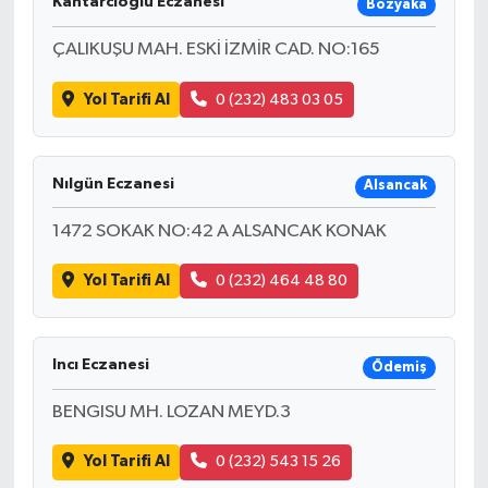
Kantarcıoğlu Eczanesi
Bozyaka
ÇALIKUŞU MAH. ESKİ İZMİR CAD. NO:165
Yol Tarifi Al
0 (232) 483 03 05
Nılgün Eczanesi
Alsancak
1472 SOKAK NO:42 A ALSANCAK KONAK
Yol Tarifi Al
0 (232) 464 48 80
Incı Eczanesi
Ödemiş
BENGISU MH. LOZAN MEYD.3
Yol Tarifi Al
0 (232) 543 15 26