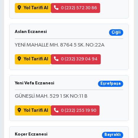
Yol Tarifi Al
0 (232) 572 30 86
Aslan Eczanesi
Çiğli
YENİ MAHALLE MH. 8764 5 SK. NO:22A
Yol Tarifi Al
0 (232) 329 04 94
Yeni Vefa Eczanesi
Eşrefpaşa
GÜNEŞLİ MAH. 529 1 SK NO:11 B
Yol Tarifi Al
0 (232) 255 19 90
Koçer Eczanesi
Bayraklı