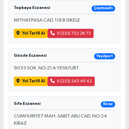
Topkaya Eczanesi
Çeşmealtı
MITHATPASA CAD. 118 B ISKELE
Yol Tarifi Al
0 (232) 752 26 73
Gözde Eczanesi
Yeşilyurt
9033 SOK. NO:21 A YESILYURT
Yol Tarifi Al
0 (232) 245 40 42
Sıfa Eczanesi
Kiraz
CUMHURİYET MAH. SABİT ARLI CAD. NO:24
KİRAZ