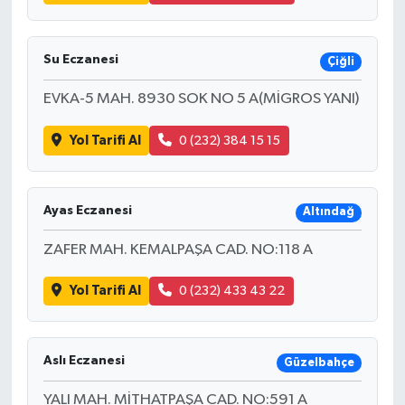
Su Eczanesi
Çiğli
EVKA-5 MAH. 8930 SOK NO 5 A(MİGROS YANI)
Yol Tarifi Al
0 (232) 384 15 15
Ayas Eczanesi
Altındağ
ZAFER MAH. KEMALPAŞA CAD. NO:118 A
Yol Tarifi Al
0 (232) 433 43 22
Aslı Eczanesi
Güzelbahçe
YALI MAH. MİTHATPAŞA CAD. NO:591 A