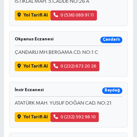
İSTİKLAL MAH. 5.CADDE NO:26 A
Yol Tarifi Al
0 (536) 089 91 11
Okyanus Eczanesi
Çandarlı
ÇANDARLI MH.BERGAMA CD. NO:1 C
Yol Tarifi Al
0 (232) 673 20 26
İncir Eczanesi
Beydağ
ATATÜRK MAH. YUSUF DOĞAN CAD. NO:21
Yol Tarifi Al
0 (232) 592 98 10