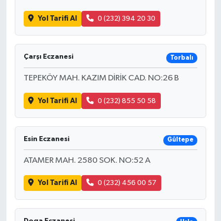
Yol Tarifi Al
0 (232) 394 20 30
Çarşı Eczanesi
Torbalı
TEPEKÖY MAH. KAZIM DİRİK CAD. NO:26 B
Yol Tarifi Al
0 (232) 855 50 58
Esin Eczanesi
Gültepe
ATAMER MAH. 2580 SOK. NO:52 A
Yol Tarifi Al
0 (232) 456 00 57