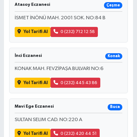
Atasoy Eczanesi
Çeşme
İSMET İNÖNÜ MAH. 2001 SOK. NO:84 B
Yol Tarifi Al
0 (232) 712 12 58
İnci Eczanesi
Konak
KONAK MAH. FEVZİPAŞA BULVARI NO:6
Yol Tarifi Al
0 (232) 445 43 86
Mavi Ege Eczanesi
Buca
SULTAN SELIM CAD. NO:220 A
Yol Tarifi Al
0 (232) 420 44 51