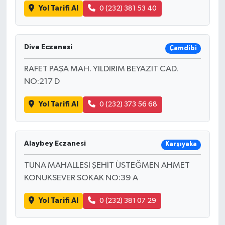
Yol Tarifi Al
0 (232) 381 53 40
Diva Eczanesi
Çamdibi
RAFET PAŞA MAH. YILDIRIM BEYAZIT CAD.
NO:217 D
Yol Tarifi Al
0 (232) 373 56 68
Alaybey Eczanesi
Karşıyaka
TUNA MAHALLESİ ŞEHİT ÜSTEĞMEN AHMET
KONUKSEVER SOKAK NO:39 A
Yol Tarifi Al
0 (232) 381 07 29