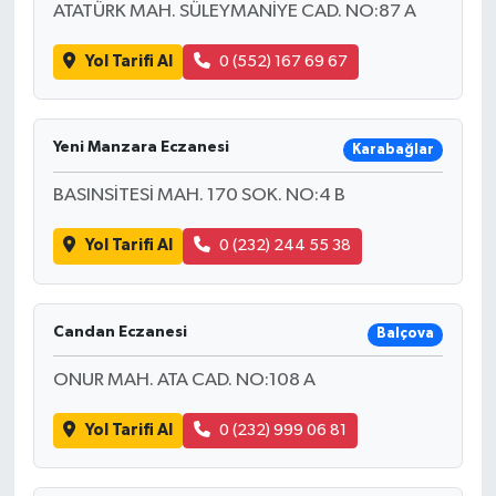
ATATÜRK MAH. SÜLEYMANİYE CAD. NO:87 A
Yol Tarifi Al
0 (552) 167 69 67
Yeni Manzara Eczanesi
Karabağlar
BASINSİTESİ MAH. 170 SOK. NO:4 B
Yol Tarifi Al
0 (232) 244 55 38
Candan Eczanesi
Balçova
ONUR MAH. ATA CAD. NO:108 A
Yol Tarifi Al
0 (232) 999 06 81