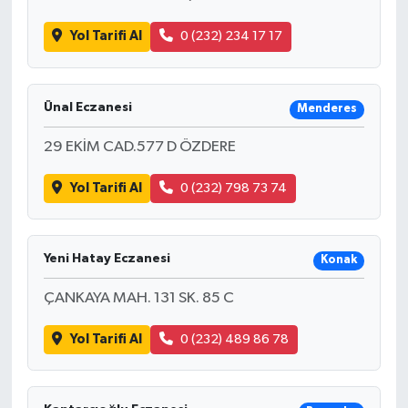
Yol Tarifi Al
0 (232) 234 17 17
Ünal Eczanesi
Menderes
29 EKİM CAD.577 D ÖZDERE
Yol Tarifi Al
0 (232) 798 73 74
Yeni Hatay Eczanesi
Konak
ÇANKAYA MAH. 131 SK. 85 C
Yol Tarifi Al
0 (232) 489 86 78