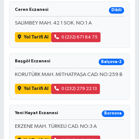
Ceren Eczanesi
Dikili
SALİMBEY MAH. 42 1 SOK. NO:1 A
Yol Tarifi Al
0 (232) 671 84 75
Başgöl Eczanesi
Balçova-2
KORUTÜRK MAH. MİTHATPAŞA CAD. NO:259 B
Yol Tarifi Al
0 (232) 279 22 13
Yeni Hayat Eczanesi
Bornova
ERZENE MAH. TÜRKELİ CAD. NO:3 A