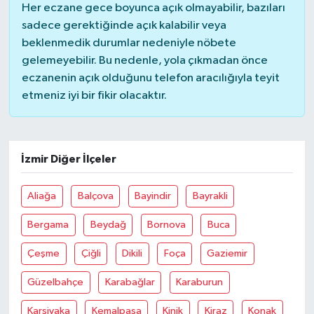
Her eczane gece boyunca açık olmayabilir, bazıları
sadece gerektiğinde açık kalabilir veya
beklenmedik durumlar nedeniyle nöbete
gelemeyebilir. Bu nedenle, yola çıkmadan önce
eczanenin açık olduğunu telefon aracılığıyla teyit
etmeniz iyi bir fikir olacaktır.
İzmir Diğer İlçeler
Aliağa
Balçova
Bayindir
Bayrakli
Bergama
Beydağ
Bornova
Buca
Çeşme
Çiğli
Dikili
Foça
Gaziemir
Güzelbahçe
Karabağlar
Karaburun
Karşiyaka
Kemalpaşa
Kinik
Kiraz
Konak