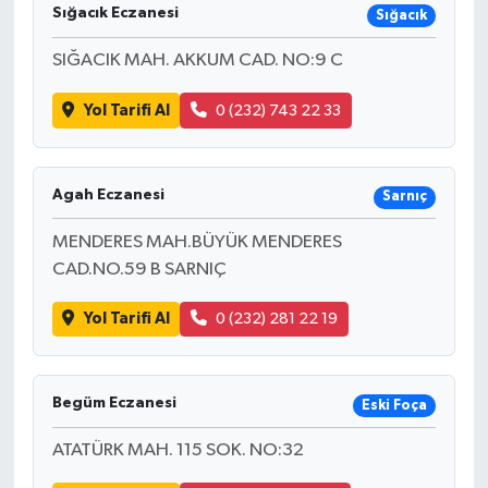
Sığacık Eczanesi
Sığacık
SIĞACIK MAH. AKKUM CAD. NO:9 C
Yol Tarifi Al
0 (232) 743 22 33
Agah Eczanesi
Sarnıç
MENDERES MAH.BÜYÜK MENDERES
CAD.NO.59 B SARNIÇ
Yol Tarifi Al
0 (232) 281 22 19
Begüm Eczanesi
Eski Foça
ATATÜRK MAH. 115 SOK. NO:32