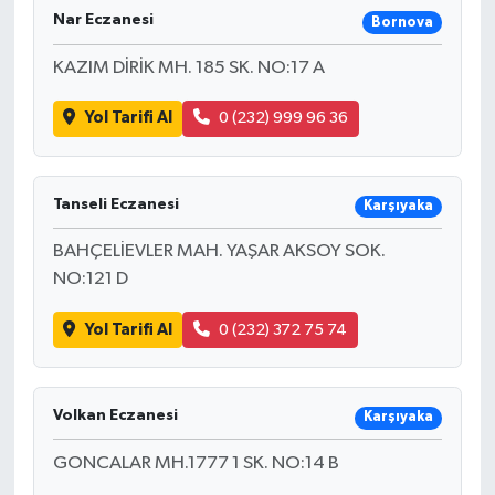
Nar Eczanesi
Bornova
KAZIM DİRİK MH. 185 SK. NO:17 A
Yol Tarifi Al
0 (232) 999 96 36
Tanseli Eczanesi
Karşıyaka
BAHÇELİEVLER MAH. YAŞAR AKSOY SOK.
NO:121 D
Yol Tarifi Al
0 (232) 372 75 74
Volkan Eczanesi
Karşıyaka
GONCALAR MH.1777 1 SK. NO:14 B