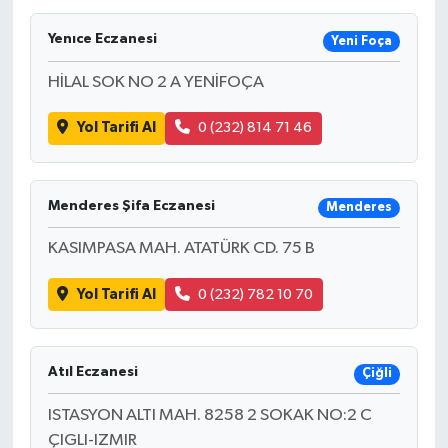
Yenıce Eczanesi
Yeni Foça
HİLAL SOK NO 2 A YENİFOÇA
Yol Tarifi Al
0 (232) 814 71 46
Menderes Şifa Eczanesi
Menderes
KASIMPASA MAH. ATATÜRK CD. 75 B
Yol Tarifi Al
0 (232) 782 10 70
Atıl Eczanesi
Çiğli
ISTASYON ALTI MAH. 8258 2 SOKAK NO:2 C
ÇIGLI-IZMIR