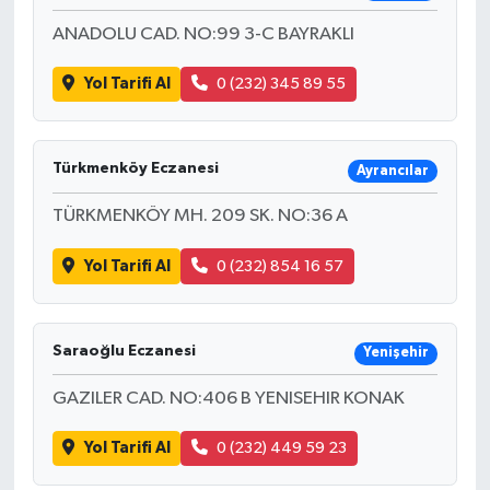
ANADOLU CAD. NO:99 3-C BAYRAKLI
Yol Tarifi Al
0 (232) 345 89 55
Türkmenköy Eczanesi
Ayrancılar
TÜRKMENKÖY MH. 209 SK. NO:36 A
Yol Tarifi Al
0 (232) 854 16 57
Saraoğlu Eczanesi
Yenişehir
GAZILER CAD. NO:406 B YENISEHIR KONAK
Yol Tarifi Al
0 (232) 449 59 23