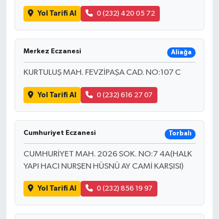
Yol Tarifi Al
0 (232) 420 05 72
Merkez Eczanesi
Aliağa
KURTULUŞ MAH. FEVZİPAŞA CAD. NO:107 C
Yol Tarifi Al
0 (232) 616 27 07
Cumhuriyet Eczanesi
Torbalı
CUMHURİYET MAH. 2026 SOK. NO:7 4A(HALK
YAPI HACI NURŞEN HÜSNÜ AY CAMİ KARŞISI)
Yol Tarifi Al
0 (232) 856 19 97