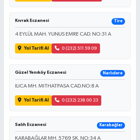
Kıvrak Eczanesi
Tire
4 EYLÜL MAH. YUNUS EMRE CAD. NO:31 A
Yol Tarifi Al
0 (232) 511 59 09
Güzel Yenıköy Eczanesi
Narlıdere
ILICA MH. MITHATPASA CAD.NO:8 A
Yol Tarifi Al
0 (232) 238 00 23
Salıh Eczanesi
Karabağlar
KARABAĞLAR MH. 5769 SK. NO:34 A