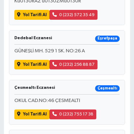
Ku0130RAZ u0130ZMu0130R
Yol Tarifi Al
0 (232) 572 35 49
Dedebal Eczanesi
Eşrefpaşa
GÜNEŞLİ MH. 529 1 SK. NO:26 A
Yol Tarifi Al
0 (232) 256 88 87
Çesmealtı Eczanesi
Çeşmealtı
OKUL CAD.NO:46 ÇESMEALTI
Yol Tarifi Al
0 (232) 755 17 38