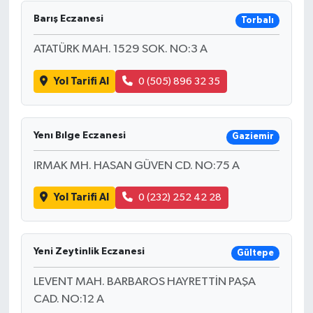
Barış Eczanesi
Torbalı
ATATÜRK MAH. 1529 SOK. NO:3 A
Yol Tarifi Al
0 (505) 896 32 35
Yenı Bılge Eczanesi
Gaziemir
IRMAK MH. HASAN GÜVEN CD. NO:75 A
Yol Tarifi Al
0 (232) 252 42 28
Yeni Zeytinlik Eczanesi
Gültepe
LEVENT MAH. BARBAROS HAYRETTİN PAŞA
CAD. NO:12 A