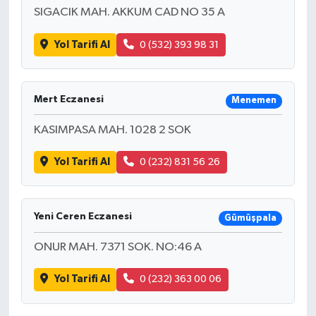
SIGACIK MAH. AKKUM CAD NO 35 A
Yol Tarifi Al
0 (532) 393 98 31
Mert Eczanesi
Menemen
KASIMPASA MAH. 1028 2 SOK
Yol Tarifi Al
0 (232) 831 56 26
Yeni Ceren Eczanesi
Gümüşpala
ONUR MAH. 7371 SOK. NO:46 A
Yol Tarifi Al
0 (232) 363 00 06