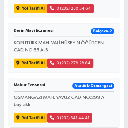
Yol Tarifi Al
0 (232) 250 54 64
Derin Mavi Eczanesi
Balçova-2
KORUTÜRK MAH. VALİ HÜSEYİN ÖĞÜTÇEN
CAD. NO:55 A-3
Yol Tarifi Al
0 (232) 278 28 84
Mahur Eczanesi
Atatürk-Osmangazi
OSMANGAZI MAH. YAVUZ CAD. NO:299 A
bayraklı
Yol Tarifi Al
0 (232) 341 44 41