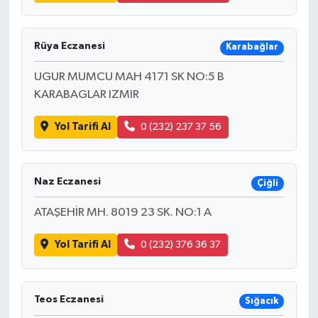
Rüya Eczanesi
Karabağlar
UGUR MUMCU MAH 4171 SK NO:5 B
KARABAGLAR IZMIR
Yol Tarifi Al
0 (232) 237 37 56
Naz Eczanesi
Çiğli
ATAŞEHİR MH. 8019 23 SK. NO:1 A
Yol Tarifi Al
0 (232) 376 36 37
Teos Eczanesi
Sığacık