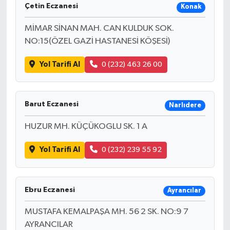
Çetin Eczanesi
Konak
MİMAR SİNAN MAH. CAN KULDUK SOK.
NO:15(ÖZEL GAZİ HASTANESİ KÖŞESİ)
Yol Tarifi Al
0 (232) 463 26 00
Barut Eczanesi
Narlıdere
HUZUR MH. KÜÇÜKOGLU SK. 1 A
Yol Tarifi Al
0 (232) 239 55 92
Ebru Eczanesi
Ayrancılar
MUSTAFA KEMALPAŞA MH. 56 2 SK. NO:9 7
AYRANCILAR