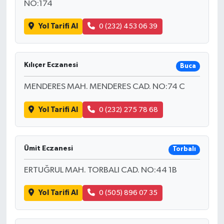
NO:174
Yol Tarifi Al
0 (232) 453 06 39
Kılıçer Eczanesi
Buca
MENDERES MAH. MENDERES CAD. NO:74 C
Yol Tarifi Al
0 (232) 275 78 68
Ümit Eczanesi
Torbalı
ERTUĞRUL MAH. TORBALI CAD. NO:44 1B
Yol Tarifi Al
0 (505) 896 07 35