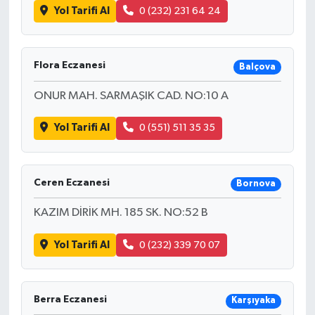
Yol Tarifi Al
0 (232) 231 64 24
Flora Eczanesi
Balçova
ONUR MAH. SARMAŞIK CAD. NO:10 A
Yol Tarifi Al
0 (551) 511 35 35
Ceren Eczanesi
Bornova
KAZIM DİRİK MH. 185 SK. NO:52 B
Yol Tarifi Al
0 (232) 339 70 07
Berra Eczanesi
Karşıyaka