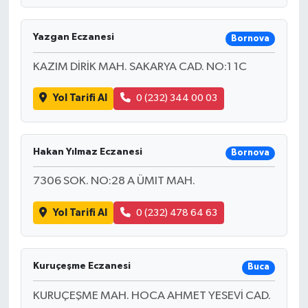
Yazgan Eczanesi
Bornova
KAZIM DİRİK MAH. SAKARYA CAD. NO:1 1C
Yol Tarifi Al
0 (232) 344 00 03
Hakan Yılmaz Eczanesi
Bornova
7306 SOK. NO:28 A ÜMIT MAH.
Yol Tarifi Al
0 (232) 478 64 63
Kuruçeşme Eczanesi
Buca
KURUÇEŞME MAH. HOCA AHMET YESEVİ CAD.