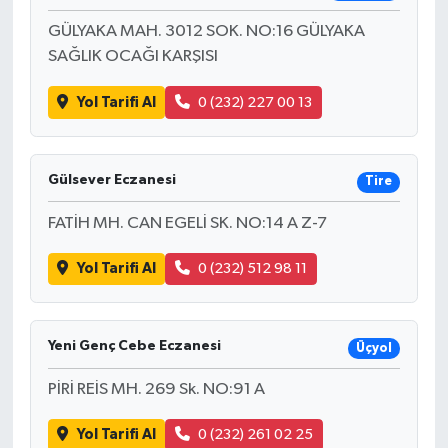
GÜLYAKA MAH. 3012 SOK. NO:16 GÜLYAKA
SAĞLIK OCAĞI KARŞISI
Yol Tarifi Al
0 (232) 227 00 13
Gülsever Eczanesi
Tire
FATİH MH. CAN EGELİ SK. NO:14 A Z-7
Yol Tarifi Al
0 (232) 512 98 11
Yeni Genç Cebe Eczanesi
Üçyol
PİRİ REİS MH. 269 Sk. NO:91 A
Yol Tarifi Al
0 (232) 261 02 25