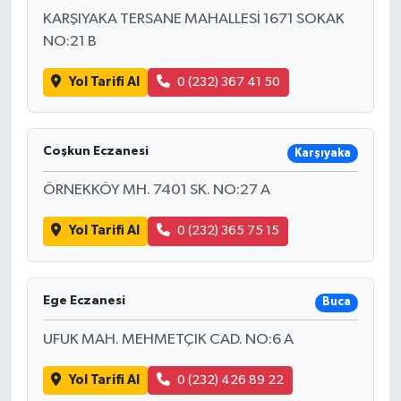
KARŞIYAKA TERSANE MAHALLESİ 1671 SOKAK
NO:21 B
Yol Tarifi Al
0 (232) 367 41 50
Coşkun Eczanesi
Karşıyaka
ÖRNEKKÖY MH. 7401 SK. NO:27 A
Yol Tarifi Al
0 (232) 365 75 15
Ege Eczanesi
Buca
UFUK MAH. MEHMETÇIK CAD. NO:6 A
Yol Tarifi Al
0 (232) 426 89 22