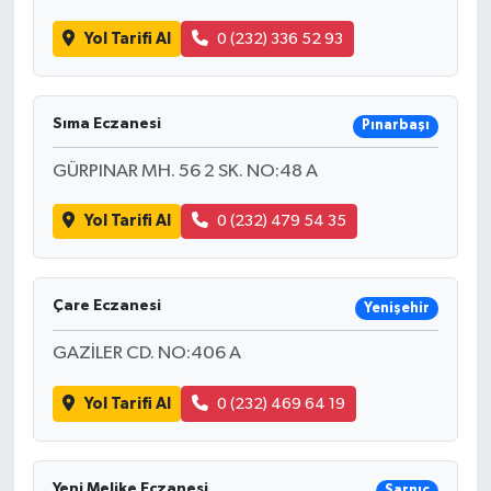
Yol Tarifi Al
0 (232) 336 52 93
Sıma Eczanesi
Pınarbaşı
GÜRPINAR MH. 56 2 SK. NO:48 A
Yol Tarifi Al
0 (232) 479 54 35
Çare Eczanesi
Yenişehir
GAZİLER CD. NO:406 A
Yol Tarifi Al
0 (232) 469 64 19
Yeni Melike Eczanesi
Sarnıç