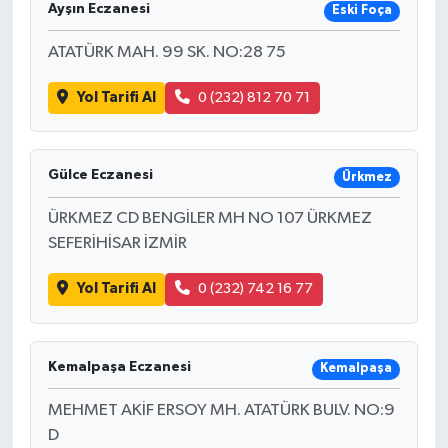
Ayşın Eczanesi
Eski Foça
ATATÜRK MAH. 99 SK. NO:28 75
Yol Tarifi Al
0 (232) 812 70 71
Gülce Eczanesi
Ürkmez
ÜRKMEZ CD BENGİLER MH NO 107 ÜRKMEZ
SEFERİHİSAR İZMİR
Yol Tarifi Al
0 (232) 742 16 77
Kemalpaşa Eczanesi
Kemalpaşa
MEHMET AKİF ERSOY MH. ATATÜRK BULV. NO:9
D