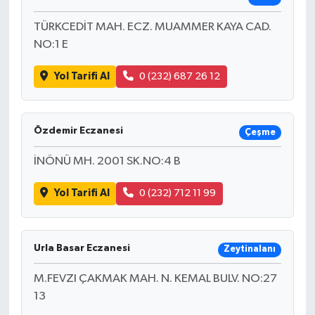
TÜRKCEDİT MAH. ECZ. MUAMMER KAYA CAD.
NO:1 E
Yol Tarifi Al
0 (232) 687 26 12
Özdemir Eczanesi
Çeşme
İNÖNÜ MH. 2001 SK.NO:4 B
Yol Tarifi Al
0 (232) 712 11 99
Urla Basar Eczanesi
Zeytinalanı
M.FEVZI ÇAKMAK MAH. N. KEMAL BULV. NO:27
13