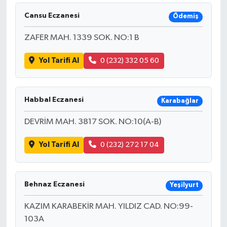
Cansu Eczanesi
Ödemiş
ZAFER MAH. 1339 SOK. NO:1 B
Yol Tarifi Al
0 (232) 332 05 60
Habbal Eczanesi
Karabağlar
DEVRİM MAH. 3817 SOK. NO:10(A-B)
Yol Tarifi Al
0 (232) 272 17 04
Behnaz Eczanesi
Yeşilyurt
KAZIM KARABEKİR MAH. YILDIZ CAD. NO:99-
103A