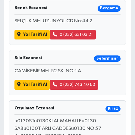
Benek Eczanesi
Bergama
SELÇUK MH. UZUNYOL CD.No:44 2
Yol Tarifi Al
0 (232) 631 03 21
Sıla Eczanesi
Seferihisar
CAMİKEBİR MH. 52 SK. NO:1 A
Yol Tarifi Al
0 (232) 743 40 60
Özyılmaz Eczanesi
Kiraz
u0130STu0130KLAL MAHALLEu0130
SABu0130T ARLI CADDESu0130 NO 57