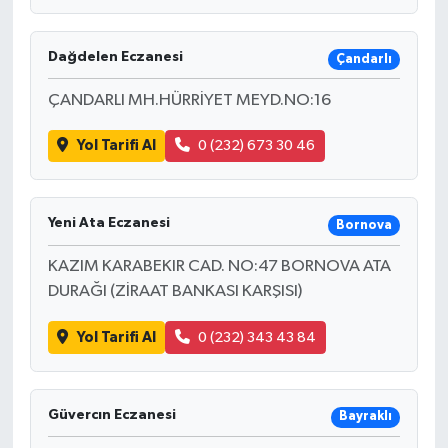
Dağdelen Eczanesi
Çandarlı
ÇANDARLI MH.HÜRRİYET MEYD.NO:16
Yol Tarifi Al
0 (232) 673 30 46
Yeni Ata Eczanesi
Bornova
KAZIM KARABEKIR CAD. NO:47 BORNOVA ATA
DURAĞI (ZİRAAT BANKASI KARŞISI)
Yol Tarifi Al
0 (232) 343 43 84
Güvercın Eczanesi
Bayraklı