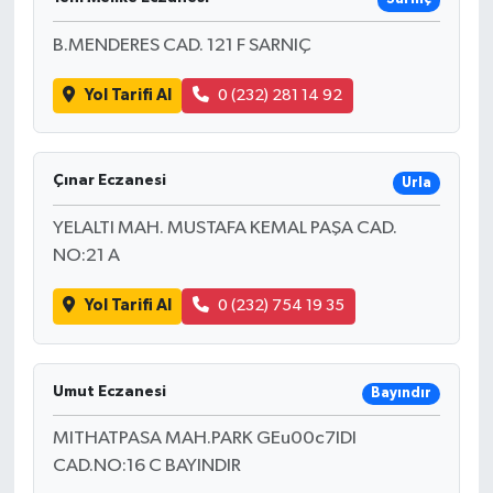
B.MENDERES CAD. 121 F SARNIÇ
Yol Tarifi Al
0 (232) 281 14 92
Çınar Eczanesi
Urla
YELALTI MAH. MUSTAFA KEMAL PAŞA CAD.
NO:21 A
Yol Tarifi Al
0 (232) 754 19 35
Umut Eczanesi
Bayındır
MITHATPASA MAH.PARK GEu00c7IDI
CAD.NO:16 C BAYINDIR