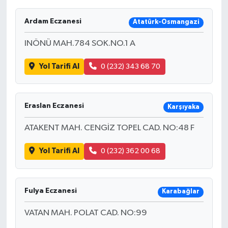
Ardam Eczanesi
Atatürk-Osmangazi
INÖNÜ MAH.784 SOK.NO.1 A
Yol Tarifi Al
0 (232) 343 68 70
Eraslan Eczanesi
Karşıyaka
ATAKENT MAH. CENGİZ TOPEL CAD. NO:48 F
Yol Tarifi Al
0 (232) 362 00 68
Fulya Eczanesi
Karabağlar
VATAN MAH. POLAT CAD. NO:99