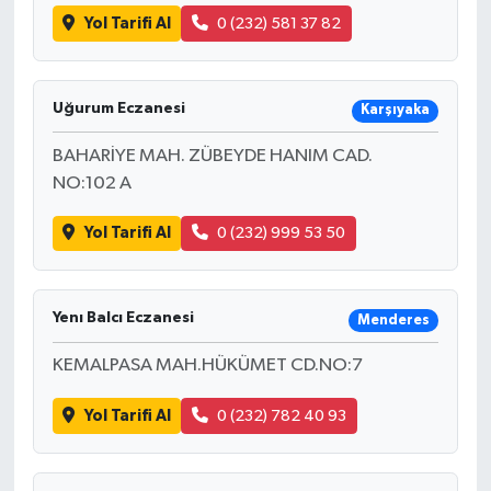
Yol Tarifi Al
0 (232) 581 37 82
Uğurum Eczanesi
Karşıyaka
BAHARİYE MAH. ZÜBEYDE HANIM CAD.
NO:102 A
Yol Tarifi Al
0 (232) 999 53 50
Yenı Balcı Eczanesi
Menderes
KEMALPASA MAH.HÜKÜMET CD.NO:7
Yol Tarifi Al
0 (232) 782 40 93