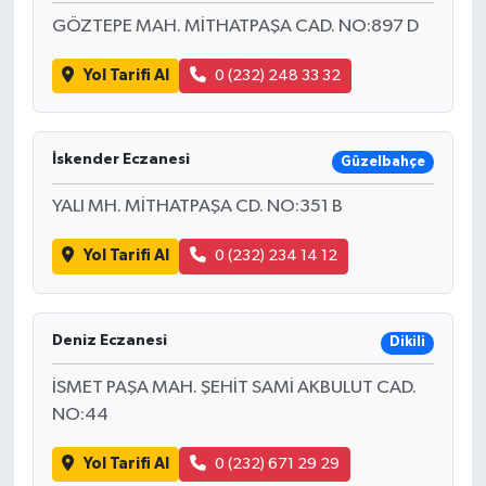
GÖZTEPE MAH. MİTHATPAŞA CAD. NO:897 D
Yol Tarifi Al
0 (232) 248 33 32
İskender Eczanesi
Güzelbahçe
YALI MH. MİTHATPAŞA CD. NO:351 B
Yol Tarifi Al
0 (232) 234 14 12
Deniz Eczanesi
Dikili
İSMET PAŞA MAH. ŞEHİT SAMİ AKBULUT CAD.
NO:44
Yol Tarifi Al
0 (232) 671 29 29