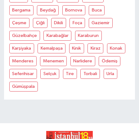
Bergama
Beydağ
Bornova
Buca
Çeşme
Çiğli
Dikili
Foça
Gaziemir
Güzelbahçe
Karabağlar
Karaburun
Karşiyaka
Kemalpaşa
Kinik
Kiraz
Konak
Menderes
Menemen
Narlidere
Ödemiş
Seferihisar
Selçuk
Tire
Torbali
Urla
Gümüşpala