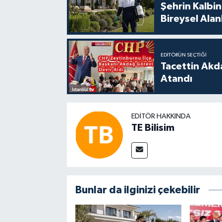
Şehrin Kalbin
Bireysel Ala
EDITÖRÜN SEÇTIĞI
Tacettin Akd
Atandı
EDITÖR HAKKINDA
TE Bilisim
Bunlar da ilginizi çekebilir