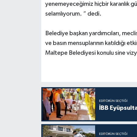
yenemeyeceğimiz hiçbir karanlık güç
selamlıyorum. “ dedi.
Belediye başkan yardımcıları, meclis
ve basın mensuplarının katıldığı e
Maltepe Belediyesi konulu sine vizy
EDITÖRÜN SEÇTIĞI
İBB Eyüpsult
EDITÖRÜN SEÇTIĞI