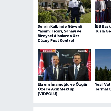
Şehrin Kalbinde Güvenli
İBB Başk
Yaşam: Ticari, Sanayi ve
Tuzla Ge
Bireysel Alanlarda Üst
Düzey Pest Kontrol
Ekrem İmamoğlu ve Özgür
Yeşil Va
Özel’e Açık Mektup
Termal 
(VİDEOLU)