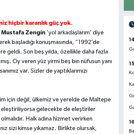
z hiçbir karanlık güç yok.
. Mustafa Zengin
'yol arkadaşlarım' diye
1
ederek başladığı konuşmasında, “1992’de
Ga
e geldi. Son beş yılda, özellikle daha fazla
tmış. Oy veren yüz yirmi beş bin nüfusun yanı
1
anımız var. Sizler de yaptıklarımızı
Ko
Ka
Ge
enim için değil, ülkemiz ve yerelde de Maltepe
Ga
 eleştiriliyorsa gelecekte de eleştiriler
 olmalıdır. Halk adına hizmet verirken
1
ız sizi kimse yıkamaz. Birlikte olursak,
Ba