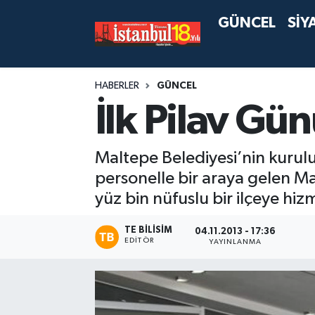
GÜNCEL
SİY
HABERLER
GÜNCEL
İlk Pilav Gü
Maltepe Belediyesi’nin kurulu
personelle bir araya gelen M
yüz bin nüfuslu bir ilçeye hi
TE BILISIM
04.11.2013 - 17:36
EDITÖR
YAYINLANMA