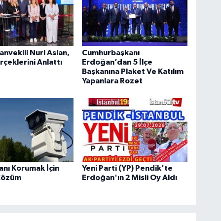
anvekili Nuri Aslan,
Cumhurbaşkanı
rçeklerini Anlattı
Erdoğan’dan 5 İlçe
Başkanına Plaket Ve Katılım
Yapanlara Rozet
tanı Korumak İçin
Yeni Parti (YP) Pendik'te
Çözüm
Erdoğan'ın 2 Misli Oy Aldı