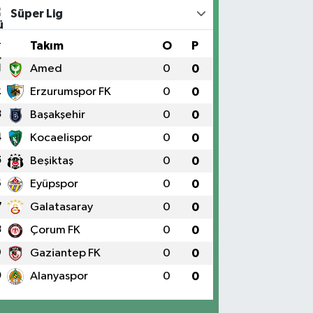
Süper Lig
#
Takım
O
P
1
Amed
0
0
2
Erzurumspor FK
0
0
3
Başakşehir
0
0
4
Kocaelispor
0
0
5
Beşiktaş
0
0
6
Eyüpspor
0
0
7
Galatasaray
0
0
8
Çorum FK
0
0
9
Gaziantep FK
0
0
0
Alanyaspor
0
0