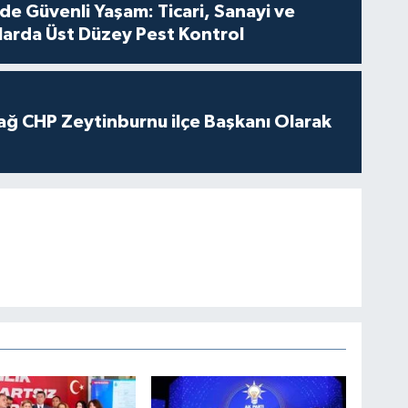
de Güvenli Yaşam: Ticari, Sanayi ve
nlarda Üst Düzey Pest Kontrol
ağ CHP Zeytinburnu ilçe Başkanı Olarak