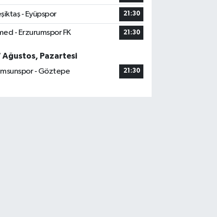
şiktaş - Eyüpspor
21:30
ed - Erzurumspor FK
21:30
7 Ağustos, Pazartesi
msunspor - Göztepe
21:30