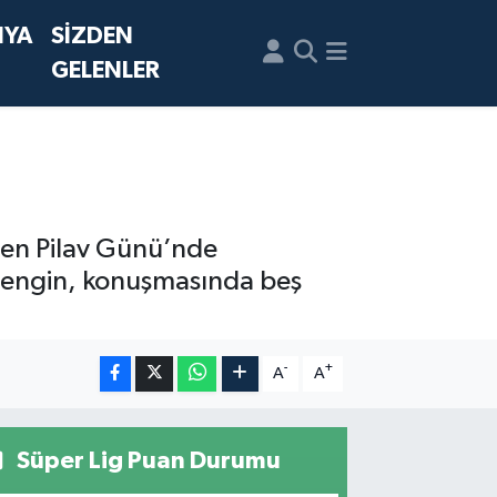
NYA
SİZDEN
GELENLER
enen Pilav Günü’nde
 Zengin, konuşmasında beş
-
+
A
A
Süper Lig Puan Durumu