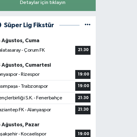
Detaylar için tıklayın
Süper Lig Fikstür
4 Ağustos, Cuma
latasaray - Çorum FK
21:30
5 Ağustos, Cumartesi
nyaspor - Rizespor
19:00
sımpaşa - Trabzonspor
19:00
nçlerbirliği S.K. - Fenerbahçe
21:30
ziantep FK - Alanyaspor
21:30
6 Ağustos, Pazar
şakşehir - Kocaelispor
19:00