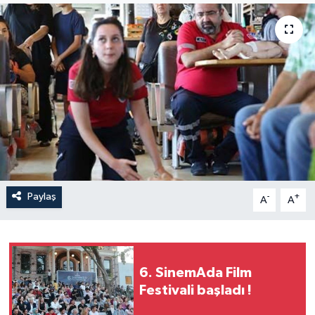
Paylaş
-
+
A
A
6. SinemAda Film
Festivali başladı !