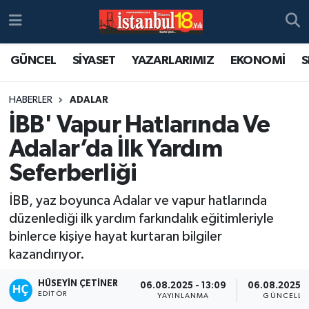
GÜNCEL
SİYASET
YAZARLARIMIZ
EKONOMİ
S
HABERLER
ADALAR
İBB' Vapur Hatlarında Ve
Adalar’da İlk Yardım
Seferberliği
İBB, yaz boyunca Adalar ve vapur hatlarında
düzenlediği ilk yardım farkındalık eğitimleriyle
binlerce kişiye hayat kurtaran bilgiler
kazandırıyor.
HÜSEYIN ÇETINER
06.08.2025 - 13:09
06.08.2025 -
EDITÖR
YAYINLANMA
GÜNCELLE