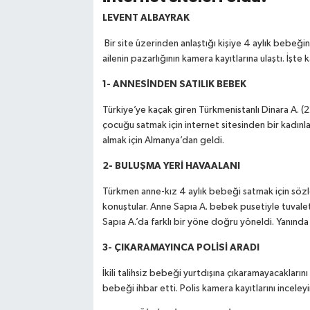
LEVENT ALBAYRAK
Bir site üzerinden anlaştığı kişiye 4 aylık bebeğ
ailenin pazarlığının kamera kayıtlarına ulaştı. İş
1- ANNESİNDEN SATILIK BEBEK
Türkiye’ye kaçak giren Türkmenistanlı Dinara A. (22
çocuğu satmak için internet sitesinden bir kadınla 
almak için Almanya’dan geldi.
2- BULUŞMA YERİ HAVAALANI
Türkmen anne-kız 4 aylık bebeği satmak için sözle
konuştular. Anne Sapıa A. bebek pusetiyle tuvalete
Sapıa A.’da farklı bir yöne doğru yöneldi. Yanında
3- ÇIKARAMAYINCA POLİSİ ARADI
İkili talihsiz bebeği yurtdışına çıkaramayacaklarını
bebeği ihbar etti. Polis kamera kayıtlarını incele