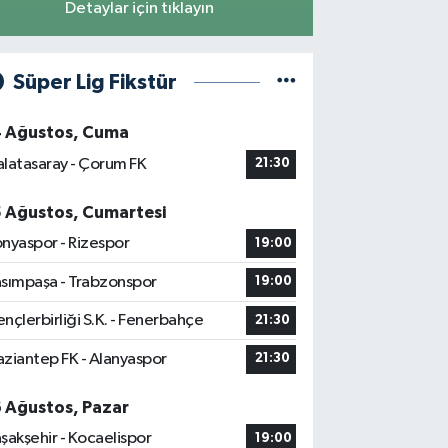
Detaylar için tıklayın
Süper Lig Fikstür
4 Ağustos, Cuma
latasaray - Çorum FK
21:30
5 Ağustos, Cumartesi
nyaspor - Rizespor
19:00
sımpaşa - Trabzonspor
19:00
nçlerbirliği S.K. - Fenerbahçe
21:30
ziantep FK - Alanyaspor
21:30
6 Ağustos, Pazar
şakşehir - Kocaelispor
19:00