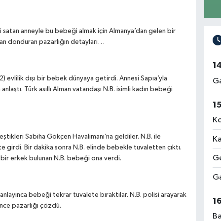
ini satan anneyle bu bebeği almak için Almanya’dan gelen bir
te kan donduran pazarlığın detayları…
1
) evlilik dışı bir bebek dünyaya getirdi. Annesi Sapıa’yla
Ga
anlaştı. Türk asıllı Alman vatandaşı N.B. isimli kadın bebeği
1
Ko
ştikleri Sabiha Gökçen Havalimanı’na geldiler. N.B. ile
Ka
 girdi. Bir dakika sonra N.B. elinde bebekle tuvaletten çıktı.
Ge
 bir erkek bulunan N.B. bebeği ona verdi.
Ga
 anlayınca bebeği tekrar tuvalete bıraktılar. N.B. polisi arayarak
1
yince pazarlığı çözdü.
Ba