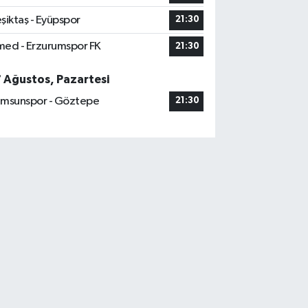
şiktaş - Eyüpspor
21:30
ed - Erzurumspor FK
21:30
7 Ağustos, Pazartesi
msunspor - Göztepe
21:30