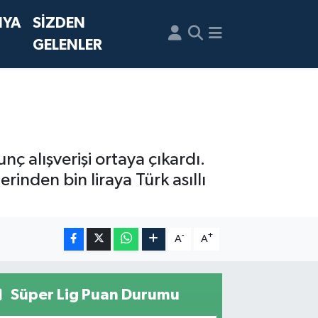
NYA
SİZDEN
GELENLER
ç alışverişi ortaya çıkardı.
rinden bin liraya Türk asıllı
-
+
A
A
Süper Lig Puan Durumu