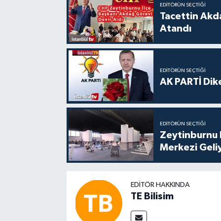
EDITÖRÜN SEÇTIĞI
Tacettin Akd
Atandı
EDITÖRÜN SEÇTIĞI
AK PARTİ Dike
EDITÖRÜN SEÇTIĞI
Zeytinburnu 
Merkezi Geli
EDITÖR HAKKINDA
TE Bilisim