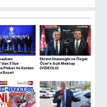
aşkanı
Ekrem İmamoğlu ve Özgür
dan 5 İlçe
Özel’e Açık Mektup
a Plaket Ve Katılım
(VİDEOLU)
ra Rozet