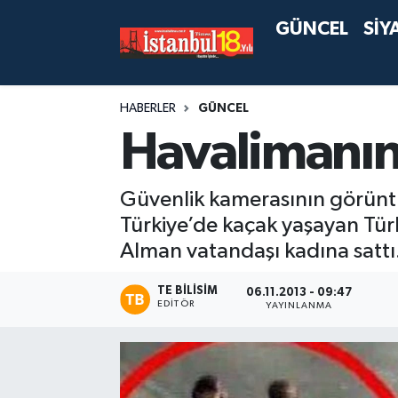
GÜNCEL
SİY
HABERLER
GÜNCEL
Havalimanın
Güvenlik kamerasının görüntül
Türkiye’de kaçak yaşayan Türkm
Alman vatandaşı kadına sattı
TE BILISIM
06.11.2013 - 09:47
EDITÖR
YAYINLANMA