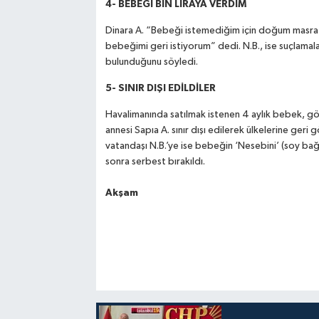
4- BEBEĞİ BİN LİRAYA VERDİM
Dinara A. “Bebeği istemediğim için doğum masrafla
bebeğimi geri istiyorum” dedi. N.B., ise suçlamal
bulunduğunu söyledi.
5- SINIR DIŞI EDİLDİLER
Havalimanında satılmak istenen 4 aylık bebek, göza
annesi Sapıa A. sınır dışı edilerek ülkelerine geri g
vatandaşı N.B.’ye ise bebeğin ‘Nesebini’ (soy bağı
sonra serbest bırakıldı.
Akşam