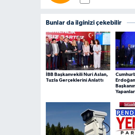
Bunlar da ilginizi çekebilir
İBB Başkanvekili Nuri Aslan,
Cumhurb
Tuzla Gerçeklerini Anlattı
Erdoğan’
Başkanın
Yapanla