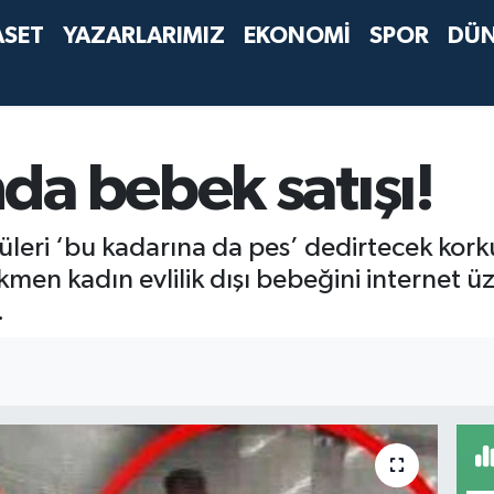
ASET
YAZARLARIMIZ
EKONOMİ
SPOR
DÜ
da bebek satışı!
eri ‘bu kadarına da pes’ dedirtecek korkun
en kadın evlilik dışı bebeğini internet üze
.