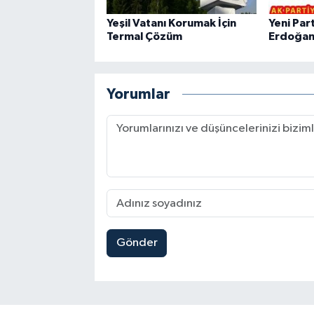
Yeşil Vatanı Korumak İçin
Yeni Par
Termal Çözüm
Erdoğan'
Yorumlar
Gönder