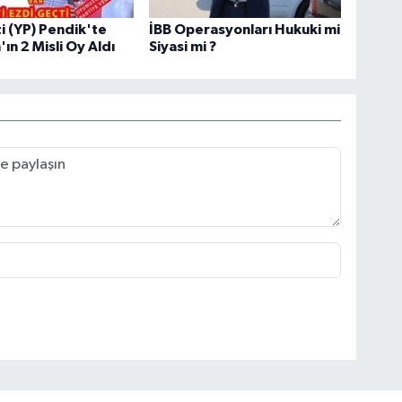
ti (YP) Pendik'te
İBB Operasyonları Hukuki mi
ın 2 Misli Oy Aldı
Siyasi mi ?