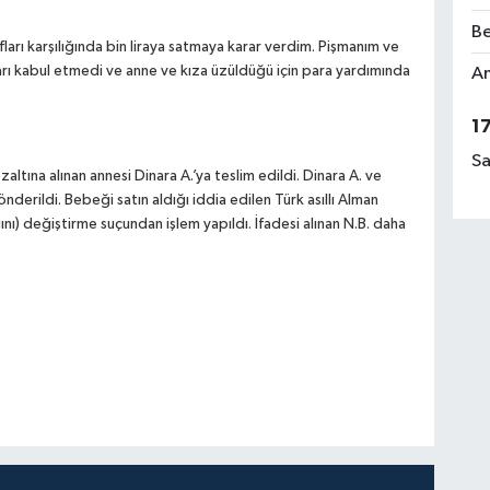
Be
rı karşılığında bin liraya satmaya karar verdim. Pişmanım ve
arı kabul etmedi ve anne ve kıza üzüldüğü için para yardımında
Am
1
Sa
ltına alınan annesi Dinara A.’ya teslim edildi. Dinara A. ve
önderildi. Bebeği satın aldığı iddia edilen Türk asıllı Alman
nı) değiştirme suçundan işlem yapıldı. İfadesi alınan N.B. daha