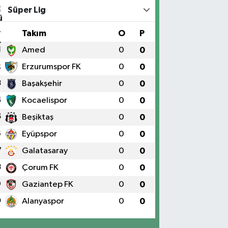
Süper Lig
#
Takım
O
P
1
Amed
0
0
2
Erzurumspor FK
0
0
3
Başakşehir
0
0
4
Kocaelispor
0
0
5
Beşiktaş
0
0
6
Eyüpspor
0
0
7
Galatasaray
0
0
8
Çorum FK
0
0
9
Gaziantep FK
0
0
0
Alanyaspor
0
0