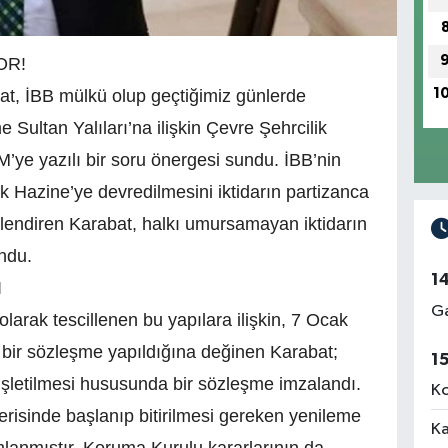
OR!
1
at, İBB mülkü olup geçtiğimiz günlerde
Sultan Yalıları’na ilişkin Çevre Şehrcilik
ye yazılı bir soru önergesi sundu. İBB’nin
k Hazine’ye devredilmesini iktidarın partizanca
erlendiren Karabat, halkı umursamayan iktidarın
ndu.
1
I
Ga
rak tescillenen bu yapılara ilişkin, 7 Ocak
ir sözleşme yapıldığına değinen Karabat;
1
k işletilmesi hususunda bir sözleşme imzalandı.
Ko
erisinde başlanıp bitirilmesi gereken yenileme
Ka