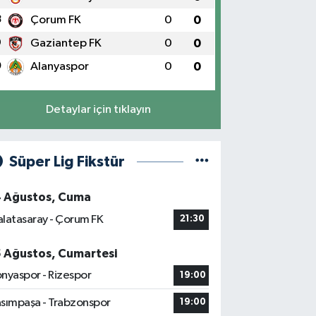
8
Çorum FK
0
0
9
Gaziantep FK
0
0
0
Alanyaspor
0
0
Detaylar için tıklayın
Süper Lig Fikstür
4 Ağustos, Cuma
latasaray - Çorum FK
21:30
5 Ağustos, Cumartesi
nyaspor - Rizespor
19:00
sımpaşa - Trabzonspor
19:00