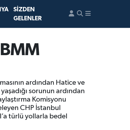
NYA
SİZDEN
GELENLER
ı TBMM
amasının ardından Hatice ve
tle yaşadığı sorunun ardından
 Paylaştırma Komisyonu
teleyen CHP İstanbul
’a türlü yollarla bedel