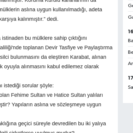
lanmıştır. Koruma Kurulu kararlarının da
Ge
mülklerin aslına uygun kullanılmadığı, adeta
Ga
karşıya kalınmıştır.” dedi.
1
istinaden bu mülklere sahip çıktığını
Ba
liliği'nde toplanan Devir Tasfiye ve Paylaştırma
Be
ci bulunmasını da eleştiren Karabat, alınan
Am
uk oyuyla alınmasını kabul edilemez olarak
1
istediği sorular şöyle:
Sa
olan Fehime Sultan ve Hatice Sultan yalıları
ştir? Yapıların aslına ve sözleşmeye uygun
aklığına geçici süreyle devredilen bu iki yalıya