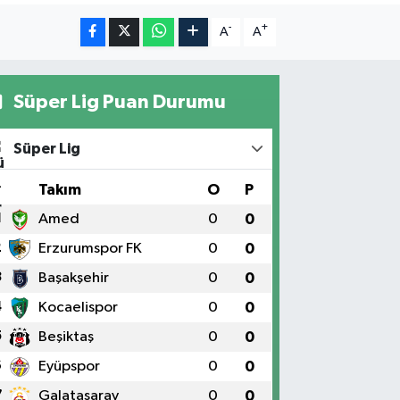
-
+
A
A
Süper Lig Puan Durumu
Süper Lig
#
Takım
O
P
1
Amed
0
0
2
Erzurumspor FK
0
0
3
Başakşehir
0
0
4
Kocaelispor
0
0
5
Beşiktaş
0
0
6
Eyüpspor
0
0
7
Galatasaray
0
0