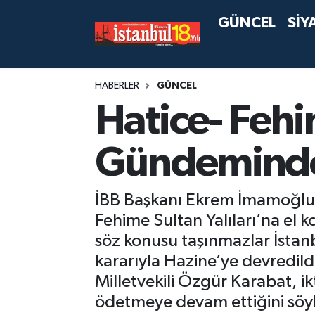
GÜNCEL
SİY
HABERLER
GÜNCEL
Hatice- Fehi
Gündemind
İBB Başkanı Ekrem İmamoğlu’n
Fehime Sultan Yalıları’na el k
söz konusu taşınmazlar İstanb
kararıyla Hazine’ye devredild
Milletvekili Özgür Karabat, ik
ödetmeye devam ettiğini söyl