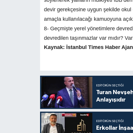
söylenerek yalıların mülkiyeti İBB’den 
devir gerekçesine uygun şekilde okul o
amaçla kullanılacağı kamuoyuna açık
8- Geçmişte yerel yönetimlere devredil
devredilen taşınmazlar var mıdır? Var
Kaynak: İstanbul Times Haber Ajan
EDITÖRÜN SEÇTIĞI
Turan Nevşe
Anlayışıdır
EDITÖRÜN SEÇTIĞI
Erkollar İnş