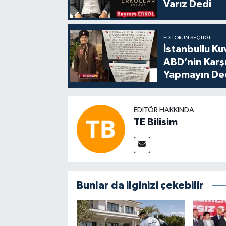
Varız Dedi
EDITÖRÜN SEÇTIĞI
İstanbullu Ku
ABD’nin Karşı
Yapmayın De
EDITÖR HAKKINDA
TE Bilisim
Bunlar da ilginizi çekebilir