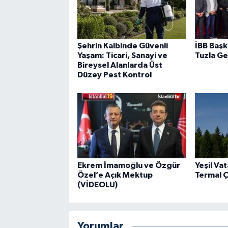
Şehrin Kalbinde Güvenli
İBB Başk
Yaşam: Ticari, Sanayi ve
Tuzla Ge
Bireysel Alanlarda Üst
Düzey Pest Kontrol
Ekrem İmamoğlu ve Özgür
Yeşil Va
Özel’e Açık Mektup
Termal 
(VİDEOLU)
Yorumlar