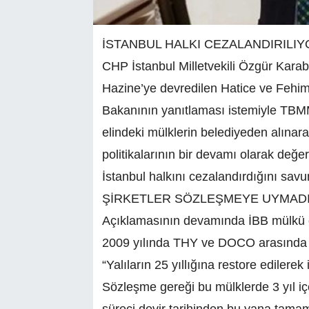
İSTANBUL HALKI CEZALANDIRILIY
CHP İstanbul Milletvekili Özgür Karab
Hazine’ye devredilen Hatice ve Fehime 
Bakanının yanıtlaması istemiyle TBMM’
elindeki mülklerin belediyeden alınara
politikalarının bir devamı olarak değ
İstanbul halkını cezalandırdığını savu
ŞİRKETLER SÖZLEŞMEYE UYMAD
Açıklamasının devamında İBB mülkü ola
2009 yılında THY ve DOCO arasında b
“Yalıların 25 yıllığına restore edilere
Sözleşme gereği bu mülklerde 3 yıl iç