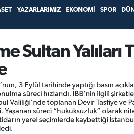
ASET
YAZARLARIMIZ
EKONOMİ
SPOR
DÜ
me Sultan Yalılar
e
un, 3 Eylül tarihinde yaptığı basın açıkl
onulma süreci hızlandı. İBB’nin ilgili şirke
ul Valiliği'nde toplanan Devir Tasfiye ve
i. Yaşanan süreci “hukuksuzluk” olarak ni
tidarın yerel seçimlerde kaybettiği İstanbul
edi.