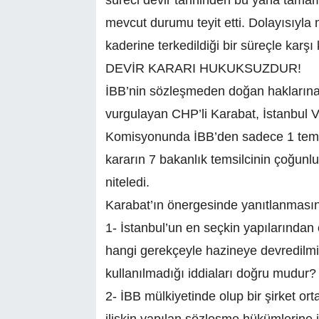
süreci devir tarihinden bu yana tamam
mevcut durumu teyit etti. Dolayısıyla 
kaderine terkedildiği bir süreçle karşı 
DEVİR KARARI HUKUKSUZDUR!
İBB’nin sözleşmeden doğan haklarına 
vurgulayan CHP’li Karabat, İstanbul Va
Komisyonunda İBB’den sadece 1 temsil
kararın 7 bakanlık temsilcinin çoğunl
niteledi.
Karabat’ın önergesinde yanıtlanmasını 
1- İstanbul’un en seçkin yapılarından 
hangi gerekçeyle hazineye devredilmi
kullanılmadığı iddiaları doğru mudur?
2- İBB mülkiyetinde olup bir şirket ort