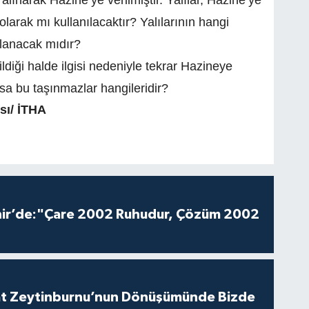
alınarak Hazine’ye verilmiştir. Yalılar, Hazine’ye
larak mı kullanılacaktır? Yalılarının hangi
lanacak mıdır?
diği halde ilgisi nedeniyle tekrar Hazineye
sa bu taşınmazlar hangileridir?
sı/ İTHA
hir’de:"Çare 2002 Ruhudur, Çözüm 2002
aat Zeytinburnu’nun Dönüşümünde Bizde