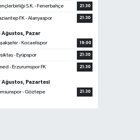
nçlerbirliği S.K. - Fenerbahçe
21:30
ziantep FK - Alanyaspor
21:30
6 Ağustos, Pazar
şakşehir - Kocaelispor
19:00
şiktaş - Eyüpspor
21:30
ed - Erzurumspor FK
21:30
7 Ağustos, Pazartesi
msunspor - Göztepe
21:30