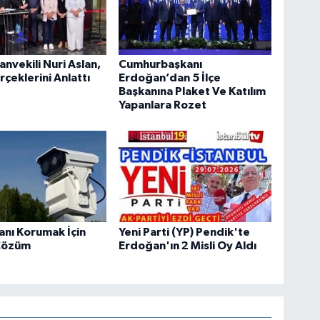
anvekili Nuri Aslan,
Cumhurbaşkanı
rçeklerini Anlattı
Erdoğan’dan 5 İlçe
Başkanına Plaket Ve Katılım
Yapanlara Rozet
tanı Korumak İçin
Yeni Parti (YP) Pendik'te
Çözüm
Erdoğan'ın 2 Misli Oy Aldı