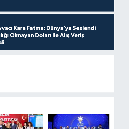
vvacı Kara Fatma: Dünya’ya Seslendi
lığı Olmayan Doları ile Alış Veriş
di