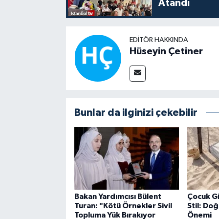
Atandı
EDITÖR HAKKINDA
Hüseyin Çetiner
Bunlar da ilginizi çekebilir
Bakan Yardımcısı Bülent
Çocuk Gi
Turan: "Kötü Örnekler Sivil
Stil: Do
Topluma Yük Bırakıyor
Önemi