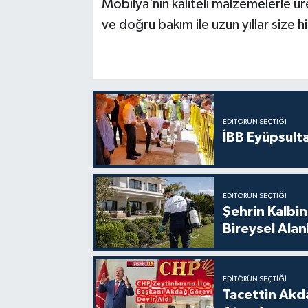
Mobilya’nın kaliteli malzemelerle üre
ve doğru bakım ile uzun yıllar size 
EDITÖRÜN SEÇTIĞI
İBB Eyüpsult
EDITÖRÜN SEÇTIĞI
Şehrin Kalbin
Bireysel Ala
EDITÖRÜN SEÇTIĞI
Tacettin Akd