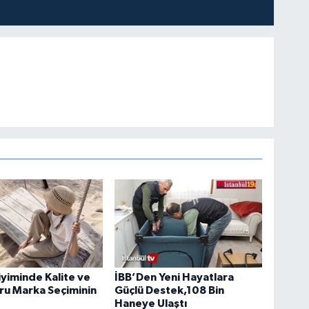
yiminde Kalite ve
İBB’Den Yeni Hayatlara
ğru Marka Seçiminin
Güçlü Destek,108 Bin
Haneye Ulaştı