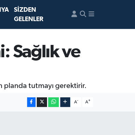
NYA
SİZDEN
GELENLER
i: Sağlık ve
n planda tutmayı gerektirir.
-
+
A
A