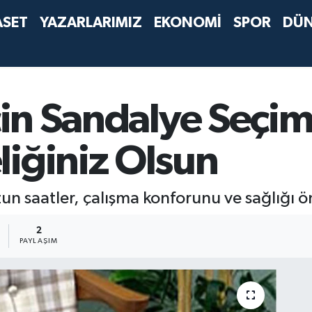
ASET
YAZARLARIMIZ
EKONOMİ
SPOR
DÜ
çin Sandalye Seçim
iğiniz Olsun
zun saatler, çalışma konforunu ve sağlığı ö
2
PAYLAŞIM