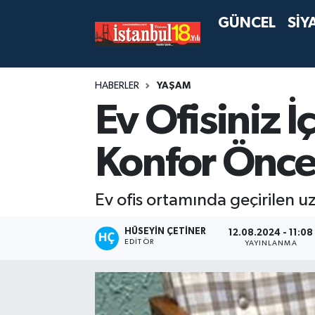
GÜNCEL
SİY
HABERLER
YAŞAM
Ev Ofisiniz İ
Konfor Öncel
Ev ofis ortamında geçirilen u
HÜSEYIN ÇETINER
12.08.2024 - 11:08
EDITÖR
YAYINLANMA