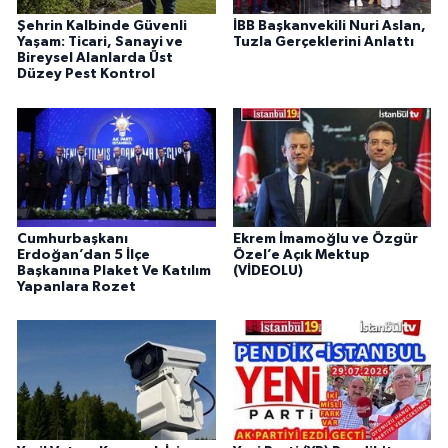
Şehrin Kalbinde Güvenli
İBB Başkanvekili Nuri Aslan,
Yaşam: Ticari, Sanayi ve
Tuzla Gerçeklerini Anlattı
Bireysel Alanlarda Üst
Düzey Pest Kontrol
Cumhurbaşkanı
Ekrem İmamoğlu ve Özgür
Erdoğan’dan 5 İlçe
Özel’e Açık Mektup
Başkanına Plaket Ve Katılım
(VİDEOLU)
Yapanlara Rozet