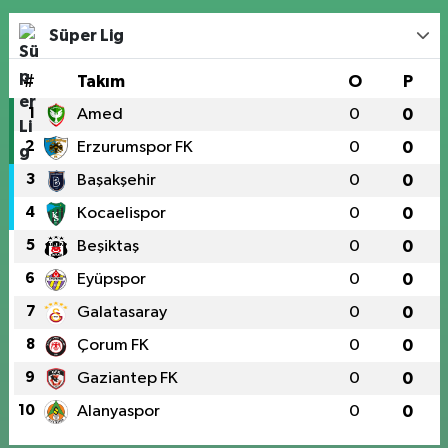
Süper Lig
#
Takım
O
P
1
Amed
0
0
2
Erzurumspor FK
0
0
3
Başakşehir
0
0
4
Kocaelispor
0
0
5
Beşiktaş
0
0
6
Eyüpspor
0
0
7
Galatasaray
0
0
8
Çorum FK
0
0
9
Gaziantep FK
0
0
10
Alanyaspor
0
0