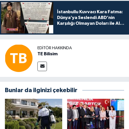
İstanbullu Kuvvacı Kara Fatma:
Dünya’ya Seslendi ABD’nin
Karşılığı Olmayan Doları ile Alış
Veriş Yapmayın Dedi
EDITÖR HAKKINDA
TE Bilisim
Bunlar da ilginizi çekebilir