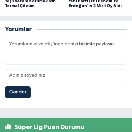
Yeşil Vatanı Korumak İçin
Yeni Parti (YP) Pendik'te
Termal Çözüm
Erdoğan'ın 2 Misli Oy Aldı
Yorumlar
Gönder
Süper Lig Puan Durumu