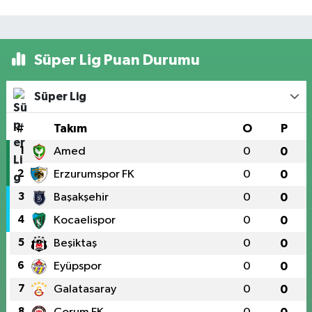
Süper Lig Puan Durumu
Süper Lig
#
Takım
O
P
1
Amed
0
0
2
Erzurumspor FK
0
0
3
Başakşehir
0
0
4
Kocaelispor
0
0
5
Beşiktaş
0
0
6
Eyüpspor
0
0
7
Galatasaray
0
0
8