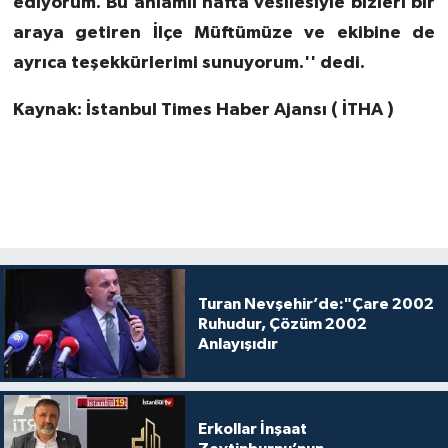
ediyorum. Bu anlamlı hafta vesilesiyle bizleri bir
araya getiren İlçe Müftümüze ve ekibine de
ayrıca teşekkürlerimi sunuyorum.'' dedi.
Kaynak: İstanbul Times Haber Ajansı ( İTHA )
Turan Nevşehir’de:"Çare 2002
Ruhudur, Çözüm 2002
Anlayışıdır
Erkollar İnşaat