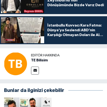
Zeytinburnu’nun
Dönüşümünde Bizde Varız Dedi
İstanbullu Kuvvacı Kara Fatma:
Dünya’ya Seslendi ABD’nin
Karşılığı Olmayan Doları ile Alış
Veriş Yapmayın Dedi
EDITÖR HAKKINDA
TE Bilisim
Bunlar da ilginizi çekebilir