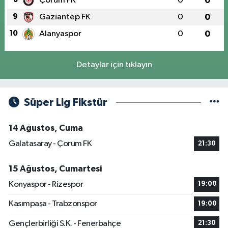
Çorum FK
0
0
9
Gaziantep FK
0
0
10
Alanyaspor
0
0
Detaylar için tıklayın
Süper Lig Fikstür
14 Ağustos, Cuma
Galatasaray - Çorum FK
21:30
15 Ağustos, Cumartesi
Konyaspor - Rizespor
19:00
Kasımpaşa - Trabzonspor
19:00
Gençlerbirliği S.K. - Fenerbahçe
21:30