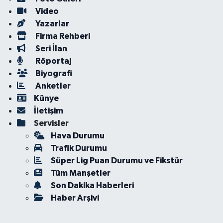
Video
Yazarlar
Firma Rehberi
Seri İlan
Röportaj
Biyografi
Anketler
Künye
İletişim
Servisler
Hava Durumu
Trafik Durumu
Süper Lig Puan Durumu ve Fikstür
Tüm Manşetler
Son Dakika Haberleri
Haber Arşivi