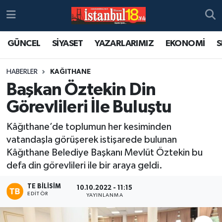
GÜNCEL
SİYASET
YAZARLARIMIZ
EKONOMİ
S
HABERLER
KAĞITHANE
Başkan Öztekin Din
Görevlileri İle Buluştu
Kâğıthane’de toplumun her kesiminden
vatandaşla görüşerek istişarede bulunan
Kâğıthane Belediye Başkanı Mevlüt Öztekin bu
defa din görevlileri ile bir araya geldi.
TE BILISIM
10.10.2022 - 11:15
EDITÖR
YAYINLANMA