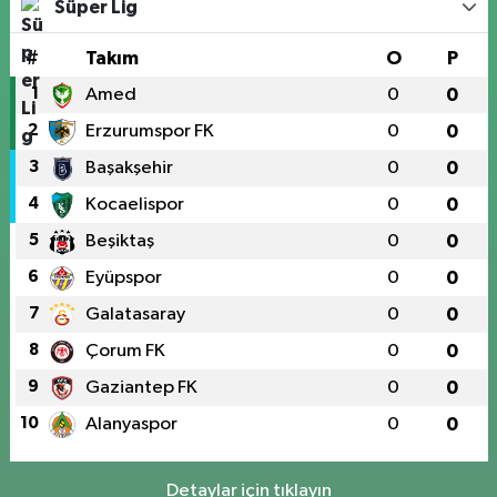
Süper Lig
#
Takım
O
P
1
Amed
0
0
2
Erzurumspor FK
0
0
3
Başakşehir
0
0
4
Kocaelispor
0
0
5
Beşiktaş
0
0
6
Eyüpspor
0
0
7
Galatasaray
0
0
8
Çorum FK
0
0
9
Gaziantep FK
0
0
10
Alanyaspor
0
0
Detaylar için tıklayın