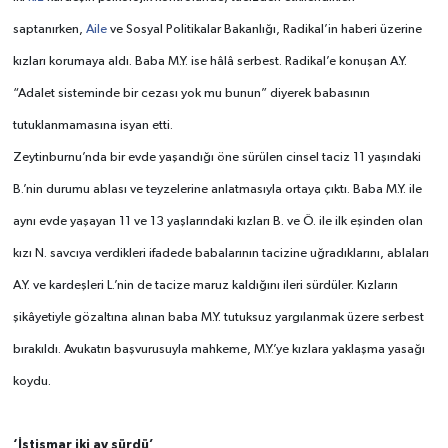
saptanırken,
Aile
ve Sosyal Politikalar Bakanlığı, Radikal’in haberi üzerine
kızları korumaya aldı. Baba M.Y. ise hâlâ serbest. Radikal’e konuşan A.Y.
“Adalet sisteminde bir cezası yok mu bunun” diyerek babasının
tutuklanmamasına isyan etti.
Zeytinburnu’nda bir evde yaşandığı öne sürülen cinsel taciz 11 yaşındaki
B.’nin durumu ablası ve teyzelerine anlatmasıyla ortaya çıktı. Baba M.Y. ile
aynı evde yaşayan 11 ve 13 yaşlarındaki kızları B. ve Ö. ile ilk eşinden olan
kızı N. savcıya verdikleri ifadede babalarının tacizine uğradıklarını, ablaları
A.Y. ve kardeşleri L.’nin de tacize maruz kaldığını ileri sürdüler. Kızların
şikâyetiyle gözaltına alınan baba M.Y. tutuksuz yargılanmak üzere serbest
bırakıldı. Avukatın başvurusuyla mahkeme, M.Y.’ye kızlara yaklaşma yasağı
koydu.
‘İstismar iki ay sürdü’