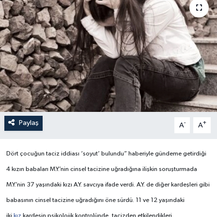
Paylaş
-
+
A
A
Dört çocuğun taciz iddiası ‘soyut’ bulundu” haberiyle gündeme getirdiği
4 kızın babaları M.Y.’nin cinsel tacizine uğradığına ilişkin soruşturmada
M.Y.’nin 37 yaşındaki kızı A.Y. savcıya ifade verdi. A.Y. de diğer kardeşleri gibi
babasının cinsel tacizine uğradığını öne sürdü. 11 ve 12 yaşındaki
iki
kız
kardeşin psikolojik kontrolünde, tacizden etkilendikleri