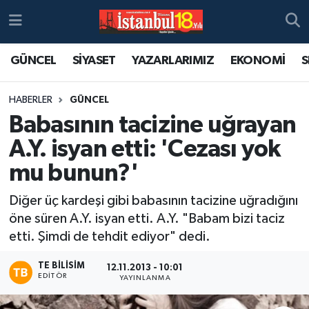
GÜNCEL
SİYASET
YAZARLARIMIZ
EKONOMİ
S
HABERLER
GÜNCEL
Babasının tacizine uğrayan
A.Y. isyan etti: 'Cezası yok
mu bunun?'
Diğer üç kardeşi gibi babasının tacizine uğradığını
öne süren A.Y. isyan etti. A.Y. "Babam bizi taciz
etti. Şimdi de tehdit ediyor" dedi.
TE BILISIM
12.11.2013 - 10:01
EDITÖR
YAYINLANMA