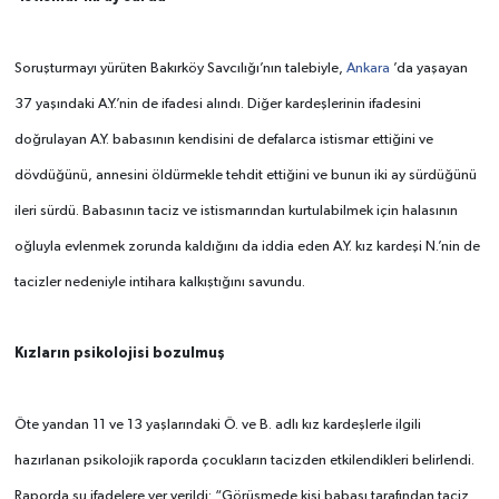
Soruşturmayı yürüten Bakırköy Savcılığı’nın talebiyle,
Ankara
’da yaşayan
37 yaşındaki A.Y.’nin de ifadesi alındı. Diğer kardeşlerinin ifadesini
doğrulayan A.Y. babasının kendisini de defalarca istismar ettiğini ve
dövdüğünü, annesini öldürmekle tehdit ettiğini ve bunun iki ay sürdüğünü
ileri sürdü. Babasının taciz ve istismarından kurtulabilmek için halasının
oğluyla evlenmek zorunda kaldığını da iddia eden A.Y. kız kardeşi N.’nin de
tacizler nedeniyle intihara kalkıştığını savundu.
Kızların psikolojisi bozulmuş
Öte yandan 11 ve 13 yaşlarındaki Ö. ve B. adlı kız kardeşlerle ilgili
hazırlanan psikolojik raporda çocukların tacizden etkilendikleri belirlendi.
Raporda şu ifadelere yer verildi: “Görüşmede kişi babası tarafından taciz