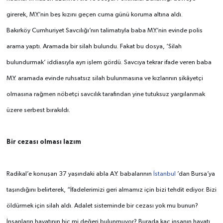
girerek, M.Y.’nin beş kızını geçen cuma günü koruma altına aldı.
Bakırköy Cumhuriyet Savcılığı’nın talimatıyla baba M.Y.’nin evinde polis
arama yaptı. Aramada bir silah bulundu. Fakat bu dosya, ‘Silah
bulundurmak’ iddiasıyla ayrı işlem gördü. Savcıya tekrar ifade veren baba
M.Y. aramada evinde ruhsatsız silah bulunmasına ve kızlarının şikâyetçi
olmasına rağmen nöbetçi savcılık tarafından yine tutuksuz yargılanmak
üzere serbest bırakıldı.
Bir cezası olması lazım
Radikal’e konuşan 37 yaşındaki abla A.Y. babalarının
İstanbul
’dan Bursa’ya
taşındığını belirterek, “İfadelerimizi geri almamız için bizi tehdit ediyor. Bizi
öldürmek için silah aldı. Adalet sisteminde bir cezası yok mu bunun?
İnsanların hayatının hiç mi değeri bulunmuyor? Burada kaç insanın hayatı