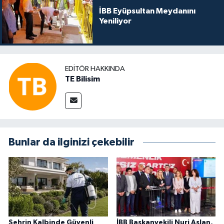
İBB Eyüpsultan Meydanını
Yeniliyor
EDITÖR HAKKINDA
TE Bilisim
Bunlar da ilginizi çekebilir
Şehrin Kalbinde Güvenli
İBB Başkanvekili Nuri Aslan,