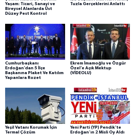
Yaşam: Ticari, Sanayi ve
Tuzla Gerçeklerini Anlattı
Bireysel Alanlarda Üst
Düzey Pest Kontrol
Cumhurbaşkanı
Ekrem İmamoğlu ve Özgür
Erdoğan’dan 5 İlçe
Özel’e Açık Mektup
Başkanına Plaket Ve Katılım
(VİDEOLU)
Yapanlara Rozet
Yeşil Vatanı Korumak İçin
Yeni Parti (YP) Pendik'te
Termal Çözüm
Erdoğan'ın 2 Misli Oy Aldı