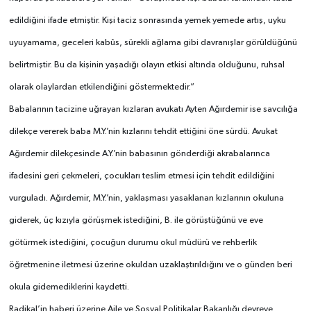
edildiğini ifade etmiştir. Kişi taciz sonrasında yemek yemede artış, uyku
uyuyamama, geceleri kabûs, sürekli ağlama gibi davranışlar görüldüğünü
belirtmiştir. Bu da kişinin yaşadığı olayın etkisi altında olduğunu, ruhsal
olarak olaylardan etkilendiğini göstermektedir.”
Babalarının tacizine uğrayan kızlaran avukatı Ayten Ağırdemir ise savcılığa
dilekçe vererek baba M.Y.’nin kızlarını tehdit ettiğini öne sürdü. Avukat
Ağırdemir dilekçesinde A.Y.’nin babasının gönderdiği akrabalarınca
ifadesini geri çekmeleri, çocukları teslim etmesi için tehdit edildiğini
vurguladı. Ağırdemir, M.Y.’nin, yaklaşması yasaklanan kızlarının okuluna
giderek, üç kızıyla görüşmek istediğini, B. ile görüştüğünü ve eve
götürmek istediğini, çocuğun durumu okul müdürü ve rehberlik
öğretmenine iletmesi üzerine okuldan uzaklaştırıldığını ve o günden beri
okula gidemediklerini kaydetti.
Radikal’in haberi üzerine Aile ve Sosyal Politikalar Bakanlığı devreye