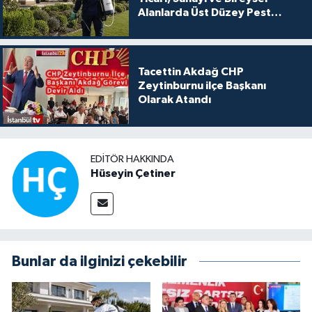
Alanlarda Üst Düzey Pest
Kontrol
Tacettin Akdağ CHP
Zeytinburnu ilçe Başkanı
Olarak Atandı
EDITÖR HAKKINDA
Hüseyin Çetiner
Bunlar da ilginizi çekebilir