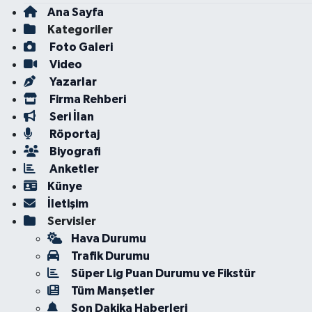
Ana Sayfa
Kategoriler
Foto Galeri
Video
Yazarlar
Firma Rehberi
Seri İlan
Röportaj
Biyografi
Anketler
Künye
İletişim
Servisler
Hava Durumu
Trafik Durumu
Süper Lig Puan Durumu ve Fikstür
Tüm Manşetler
Son Dakika Haberleri