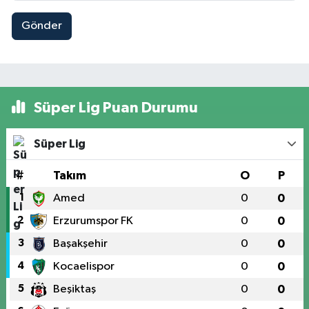
Gönder
Süper Lig Puan Durumu
Süper Lig
#
Takım
O
P
1
Amed
0
0
2
Erzurumspor FK
0
0
3
Başakşehir
0
0
4
Kocaelispor
0
0
5
Beşiktaş
0
0