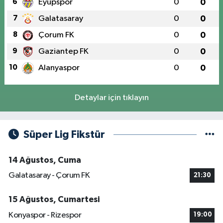
6
Eyüpspor
0
0
7
Galatasaray
0
0
8
Çorum FK
0
0
9
Gaziantep FK
0
0
10
Alanyaspor
0
0
Detaylar için tıklayın
Süper Lig Fikstür
14 Ağustos, Cuma
Galatasaray - Çorum FK
21:30
15 Ağustos, Cumartesi
Konyaspor - Rizespor
19:00