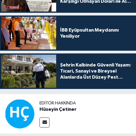
Karşılığı Olmayan Doları ile Alış
Veriş Yapmayın Dedi
İBB Eyüpsultan Meydanını
Yeniliyor
Şehrin Kalbinde Güvenli Yaşam:
Ticari, Sanayi ve Bireysel
Alanlarda Üst Düzey Pest
Kontrol
EDITÖR HAKKINDA
Hüseyin Çetiner