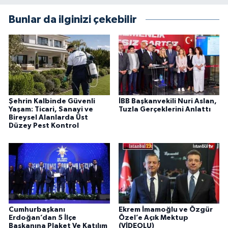
Bunlar da ilginizi çekebilir
Şehrin Kalbinde Güvenli
İBB Başkanvekili Nuri Aslan,
Yaşam: Ticari, Sanayi ve
Tuzla Gerçeklerini Anlattı
Bireysel Alanlarda Üst
Düzey Pest Kontrol
Cumhurbaşkanı
Ekrem İmamoğlu ve Özgür
Erdoğan’dan 5 İlçe
Özel’e Açık Mektup
Başkanına Plaket Ve Katılım
(VİDEOLU)