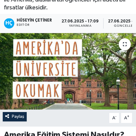
fırsatlar ülkesidir.
HÜSEYIN ÇETINER
27.06.2025 - 17:09
27.06.2025 - 
EDITÖR
YAYINLANMA
GÜNCELLEM
Paylaş
-
+
A
A
Amerika Eğitim Sistemi Nasıldır?