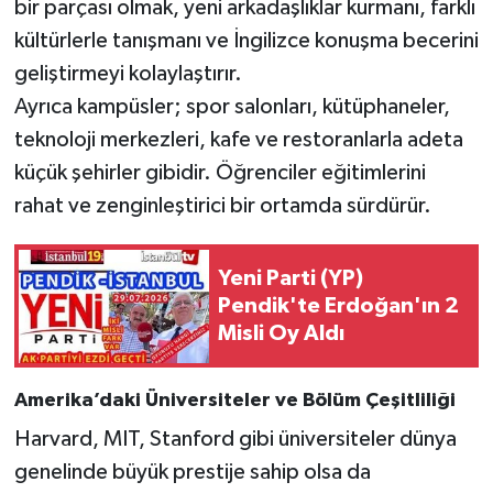
bir parçası olmak, yeni arkadaşlıklar kurmanı, farklı
kültürlerle tanışmanı ve İngilizce konuşma becerini
geliştirmeyi kolaylaştırır.
Ayrıca kampüsler; spor salonları, kütüphaneler,
teknoloji merkezleri, kafe ve restoranlarla adeta
küçük şehirler gibidir. Öğrenciler eğitimlerini
rahat ve zenginleştirici bir ortamda sürdürür.
Yeni Parti (YP)
Pendik'te Erdoğan'ın 2
Misli Oy Aldı
Amerika’daki Üniversiteler ve Bölüm Çeşitliliği
Harvard, MIT, Stanford gibi üniversiteler dünya
genelinde büyük prestije sahip olsa da