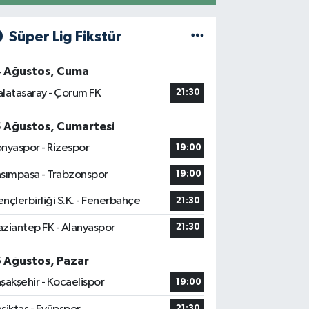
Süper Lig Fikstür
4 Ağustos, Cuma
latasaray - Çorum FK
21:30
5 Ağustos, Cumartesi
nyaspor - Rizespor
19:00
sımpaşa - Trabzonspor
19:00
nçlerbirliği S.K. - Fenerbahçe
21:30
ziantep FK - Alanyaspor
21:30
6 Ağustos, Pazar
şakşehir - Kocaelispor
19:00
21:30