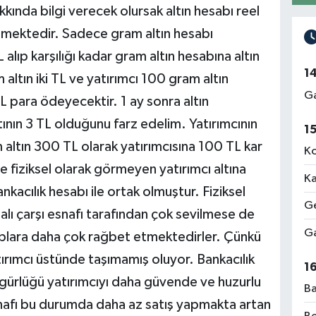
kında bilgi verecek olursak altın hesabı reel
rmemektedir. Sadece gram altın hesabı
lıp karşılığı kadar gram altın hesabına altın
1
 altın iki TL ve yatırımcı 100 gram altın
Ga
TL para ödeyecektir. 1 ay sonra altın
ltının 3 TL olduğunu farz edelim. Yatırımcının
1
ltın 300 TL olarak yatırımcısına 100 TL kar
Ko
lde fiziksel olarak görmeyen yatırımcı altına
Ka
nkacılık hesabı ile ortak olmuştur. Fiziksel
Ge
alı çarşı esnafı tarafından çok sevilmese de
Ga
plara daha çok rağbet etmektedirler. Çünkü
yatırımcı üstünde taşımamış oluyor. Bankacılık
1
gürlüğü yatırımcıyı daha güvende ve huzurlu
Ba
esnafı bu durumda daha az satış yapmakta artan