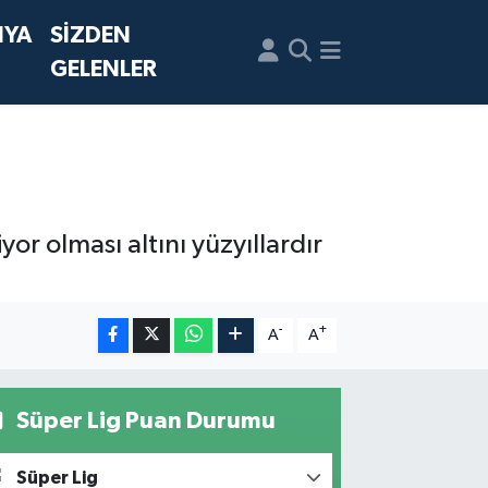
NYA
SİZDEN
GELENLER
or olması altını yüzyıllardır
-
+
A
A
Süper Lig Puan Durumu
Süper Lig