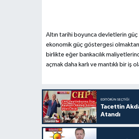
Altın tarihi boyunca devletlerin gü
ekonomik güç göstergesi olmaktan 
birlikte eğer bankacılık maliyetlerin
açmak daha karlı ve mantıklı bir iş o
EDITÖRÜN SEÇTIĞI
Tacettin Akd
Atandı