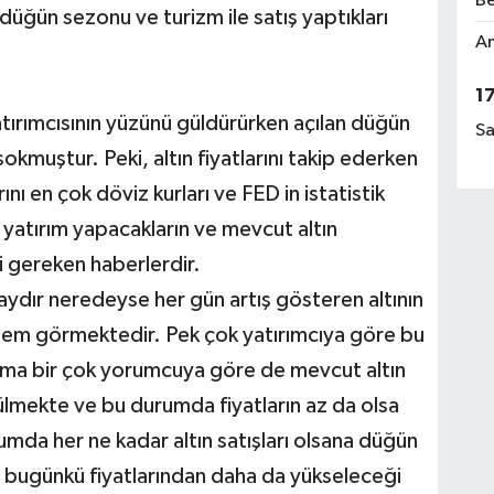
Be
düğün sezonu ve turizm ile satış yaptıkları
Am
1
 yatırımcısının yüzünü güldürürken açılan düğün
Sa
kmuştur. Peki, altın fiyatlarını takip ederken
rını en çok döviz kurları ve FED in istatistik
a yatırım yapacakların ve mevcut altın
si gereken haberlerdir.
2 aydır neredeyse her gün artış gösteren altının
şlem görmektedir. Pek çok yatırımcıya göre bu
Ama bir çok yorumcuya göre de mevcut altın
nülmekte ve bu durumda fiyatların az da olsa
mda her ne kadar altın satışları olsana düğün
n bugünkü fiyatlarından daha da yükseleceği