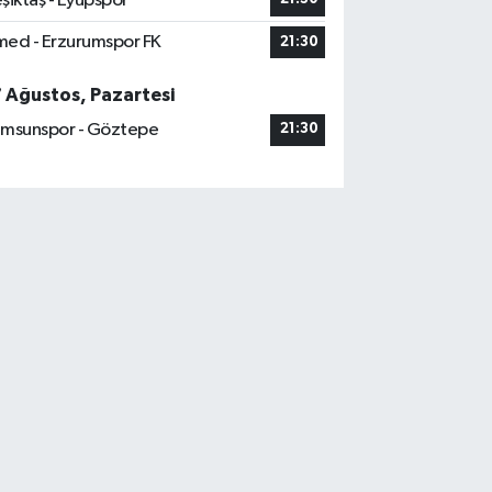
şiktaş - Eyüpspor
ed - Erzurumspor FK
21:30
7 Ağustos, Pazartesi
msunspor - Göztepe
21:30