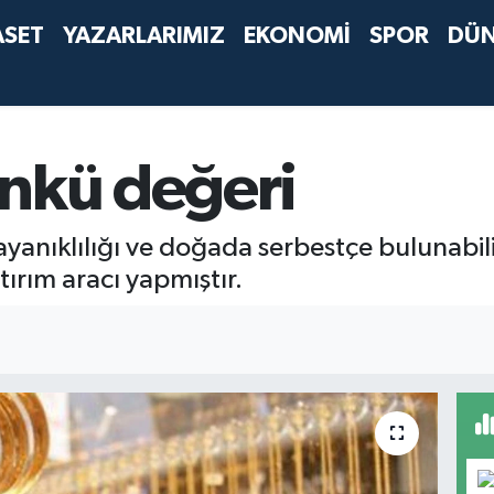
ASET
YAZARLARIMIZ
EKONOMİ
SPOR
DÜ
ünkü değeri
ayanıklılığı ve doğada serbestçe bulunabiliy
tırım aracı yapmıştır.