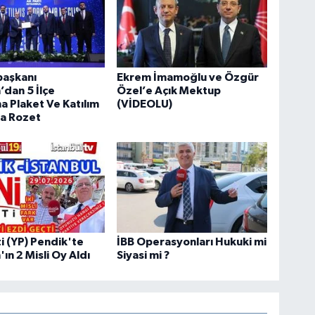
aşkanı
Ekrem İmamoğlu ve Özgür
dan 5 İlçe
Özel’e Açık Mektup
a Plaket Ve Katılım
(VİDEOLU)
ra Rozet
ti (YP) Pendik'te
İBB Operasyonları Hukuki mi
ın 2 Misli Oy Aldı
Siyasi mi ?