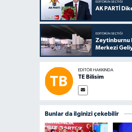
EDITÖRÜN SEÇTIĞI
AK PARTİ Dike
EDITÖRÜN SEÇTIĞI
Zeytinburnu 
Merkezi Geli
EDITÖR HAKKINDA
TE Bilisim
Bunlar da ilginizi çekebilir