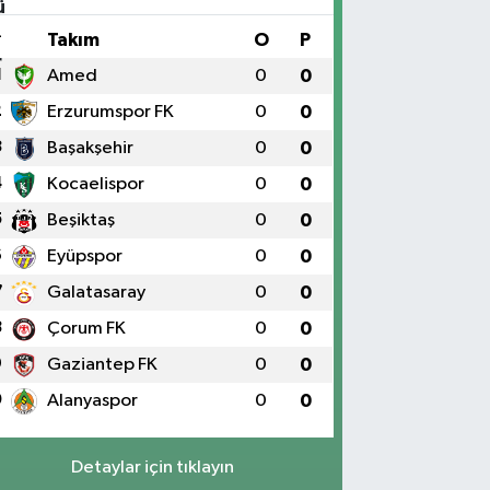
#
Takım
O
P
1
Amed
0
0
2
Erzurumspor FK
0
0
3
Başakşehir
0
0
4
Kocaelispor
0
0
5
Beşiktaş
0
0
6
Eyüpspor
0
0
7
Galatasaray
0
0
8
Çorum FK
0
0
9
Gaziantep FK
0
0
0
Alanyaspor
0
0
Detaylar için tıklayın