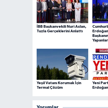
İBB Başkanvekili Nuri Aslan,
Cumhurb
Tuzla Gerçeklerini Anlattı
Erdoğan’
Başkanın
Yapanla
Yeşil Vatanı Korumak İçin
Yeni Par
Termal Çözüm
Erdoğan'
Yorumlar