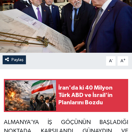
Paylaş
-
+
A
A
İran'da ki 40 Milyon
Türk ABD ve İsrail'in
Planlarını Bozdu
ALMANYA’YA İŞ GÖÇÜNÜN BAŞLADIĞI
NOKTADA KARŞILANDI GÜNAYDIN VE