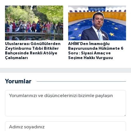
Uluslararası Gönüllülerden
AHİM’Den İmamoğlu
Zeytinburnu Tıbbi Bitkiler
Başvurusunda Hükümete 6
Bahçesinde Renkli Atölye
Soru : Siyasi Amaç ve
Çalışmaları
Seçime Hakkı Vurgusu
Yorumlar