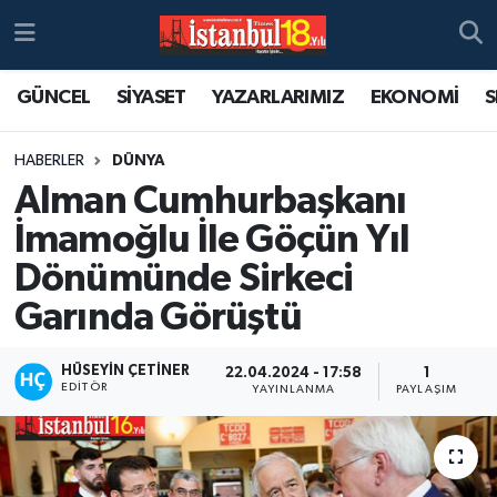
GÜNCEL
SİYASET
YAZARLARIMIZ
EKONOMİ
S
HABERLER
DÜNYA
Alman Cumhurbaşkanı
İmamoğlu İle Göçün Yıl
Dönümünde Sirkeci
Garında Görüştü
HÜSEYIN ÇETINER
22.04.2024 - 17:58
1
EDITÖR
YAYINLANMA
PAYLAŞIM