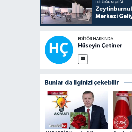
EDITÖRÜN SEÇTIĞI
Zeytinburnu 
Merkezi Geli
EDITÖR HAKKINDA
Hüseyin Çetiner
Bunlar da ilginizi çekebilir