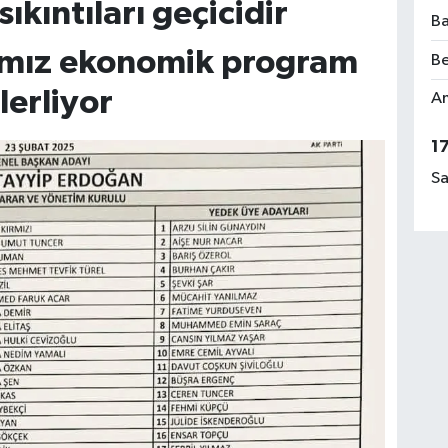
kıntıları geçicidir
Ba
ğımız ekonomik program
Be
ilerliyor
Am
1
Sa