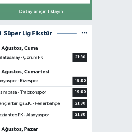
Detaylar için tıklayın
Süper Lig Fikstür
4 Ağustos, Cuma
latasaray - Çorum FK
21:30
5 Ağustos, Cumartesi
nyaspor - Rizespor
19:00
sımpaşa - Trabzonspor
19:00
nçlerbirliği S.K. - Fenerbahçe
21:30
ziantep FK - Alanyaspor
21:30
6 Ağustos, Pazar