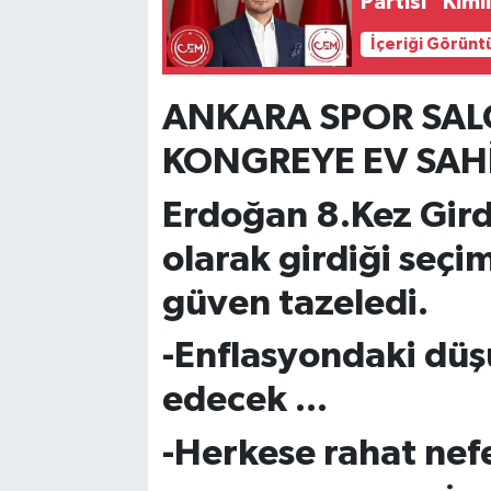
Partisi” Kiml
İçeriği Görünt
ANKARA SPOR SAL
KONGREYE EV SAHİ
Erdoğan 8.Kez Gird
olarak girdiği seçi
güven tazeledi.
-Enflasyondaki düş
edecek ...
-Herkese rahat nefe