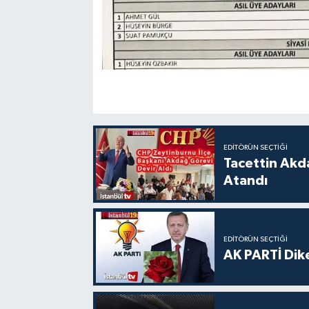
EDITÖRÜN SEÇTIĞI
Tacettin Akd
Atandı
EDITÖRÜN SEÇTIĞI
AK PARTİ Dike