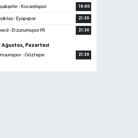
şakşehir - Kocaelispor
19:00
şiktaş - Eyüpspor
21:30
ed - Erzurumspor FK
21:30
7 Ağustos, Pazartesi
msunspor - Göztepe
21:30