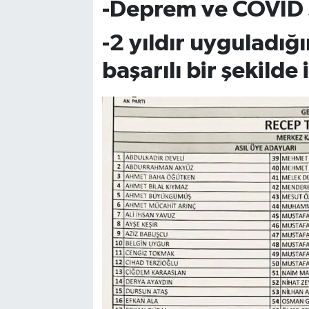
-Deprem ve COVİD sı
-2 yıldır uyguladı
başarılı bir şekilde 