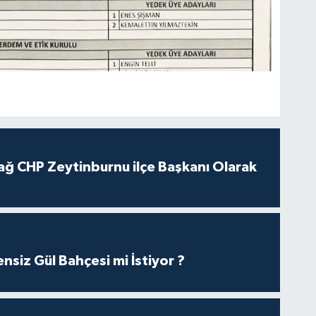
ağ CHP Zeytinburnu ilçe Başkanı Olarak
nsiz Gül Bahçesi mi İstiyor ?