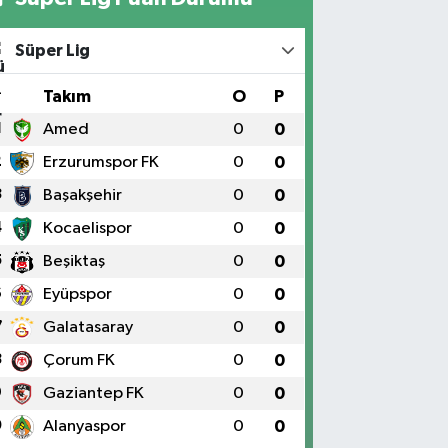
Süper Lig
#
Takım
O
P
1
Amed
0
0
2
Erzurumspor FK
0
0
3
Başakşehir
0
0
4
Kocaelispor
0
0
5
Beşiktaş
0
0
6
Eyüpspor
0
0
7
Galatasaray
0
0
8
Çorum FK
0
0
9
Gaziantep FK
0
0
0
Alanyaspor
0
0