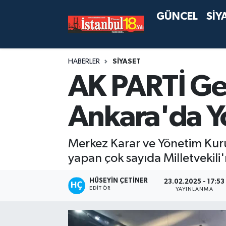
GÜNCEL
SİY
HABERLER
SİYASET
AK PARTİ Ge
Ankara'da Yo
Merkez Karar ve Yönetim Kurulu
yapan çok sayıda Milletvekili'
HÜSEYIN ÇETINER
23.02.2025 - 17:53
EDITÖR
YAYINLANMA