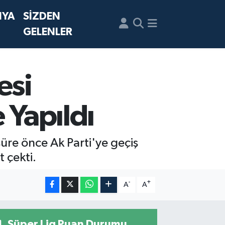
NYA
SİZDEN
GELENLER
esi
 Yapıldı
süre önce Ak Parti'ye geçiş
 çekti.
-
+
A
A
Süper Lig Puan Durumu