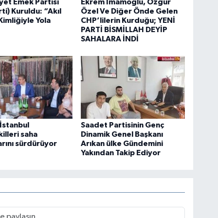
et Emek Partisi
Ekrem İmamoğlu, Özgür
ti) Kuruldu: “Akıl
Özel Ve Diğer Önde Gelen
Kimliğiyle Yola
CHP’lilerin Kurduğu; YENİ
PARTİ BİSMİLLAH DEYİP
SAHALARA İNDİ
 İstanbul
Saadet Partisinin Genç
illeri saha
Dinamik Genel Başkanı
arını sürdürüyor
Arıkan ülke Gündemini
Yakından Takip Ediyor