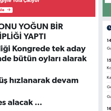
iğiyle Yola Çıkıyor
üle
ONU YOĞUN BİR
PLİĞİ YAPTI
1
iği Kongrede tek aday
Ga
mde bütün oyları alarak
1
Ko
Ka
üş hızlanarak devam
Ge
Ga
s alacak ...
1