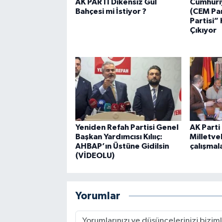
AK PARTİ Dikensiz Gül
Cumhuriy
Bahçesi mi İstiyor ?
(CEM Par
Partisi” 
Çıkıyor
Yeniden Refah Partisi Genel
AK Parti
Başkan Yardımcısı Kılııç:
Milletvek
AHBAP’ın Üstüne Gidilsin
çalışmal
(VİDEOLU)
Yorumlar